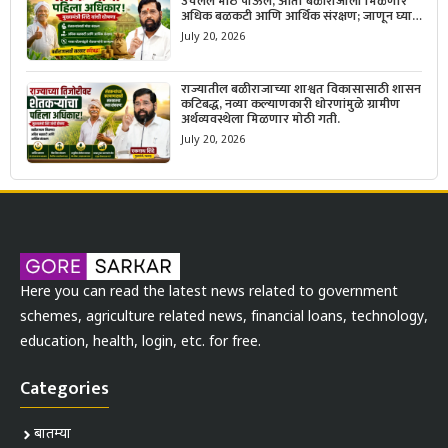
उचलले मोठे पाऊल, आता बळीराजाला मिळणार
अधिक बळकटी आणि आर्थिक संरक्षण; जाणून घ्या
सरकारचा नवा संकल्प.
July 20, 2026
राज्यातील बळीराजाच्या शाश्वत विकासासाठी शासन
कटिबद्ध, नव्या कल्याणकारी धोरणांमुळे ग्रामीण
अर्थव्यवस्थेला मिळणार मोठी गती.
July 20, 2026
Here you can read the latest news related to government
schemes, agriculture related news, financial loans, technology,
education, health, login, etc. for free.
Categories
बातम्या