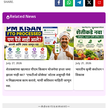
SHARE.
वाचकांना अर्ज प्रक्रिया, पात्रता, आवश्यक कागदपत्रे, लाभ, अंतिम मुदत आणि
महत्त्वाच्या अटी सोप्या व समजण्यास सुलभ भाषेत उपलब्ध करून देण्यावर त्यांचा
भर असतो. Goresarkar.in चा उद्देश महाराष्ट्रातील शेतकरी, विद्यार्थी, महिला,
Related News
युवक आणि सर्वसामान्य नागरिकांपर्यंत विश्वासार्ह, अद्ययावत आणि उपयुक्त माहिती
पोहोचवणे हा आहे. प्रकाशित माहिती वेळोवेळी अद्ययावत ठेवण्याचा प्रयत्न केला
जातो. अधिकृत निर्णयामध्ये बदल झाल्यास संबंधित लेख देखील अद्ययावत करण्यात
येतात. या संकेतस्थळावरील माहिती ही केवळ जनजागृती आणि मार्गदर्शनाच्या
उद्देशाने प्रकाशित केली जाते. कोणत्याही सरकारी योजनेसाठी अर्ज करण्यापूर्वी
संबंधित विभागाच्या अधिकृत संकेतस्थळावरील माहिती, नियम आणि अटींची
पडताळणी करण्याचा सल्ला दिला जातो.
July 27, 2026
July 21, 2026
शेतकऱ्यांच्या खात्यात पीएम किसान योजनेचा हप्ता जमा
भारतीय कृषी संशोधन परिष
झाला नाही का? ‘एफटीओ प्रोसेस्ड’ स्टेटस असूनही पैसे
विकास
न मिळाल्यास काय करावे, याची सविस्तर माहिती जाणून
घ्या.
—Advertisement—