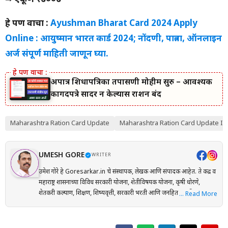
हे पण वाचा :
Ayushman Bharat Card 2024 Apply
Online : आयुष्मान भारत कार्ड 2024; नोंदणी, पात्रता, ऑनलाइन
अर्ज संपूर्ण माहिती जाणून घ्या.
अपात्र शिधापत्रिका तपासणी मोहीम सुरु – आवश्यक
कागदपत्रे सादर न केल्यास राशन बंद
Maharashtra Ration Card Update
Maharashtra Ration Card Update In
UMESH GORE
WRITER
उमेश गोरे हे Goresarkar.in चे संस्थापक, लेखक आणि संपादक आहेत. ते केंद्र व
महाराष्ट्र शासनाच्या विविध सरकारी योजना, शेतीविषयक योजना, कृषी धोरणे,
शेतकरी कल्याण, शिक्षण, शिष्यवृत्ती, सरकारी भरती आणि जनहिताच्या विषयांवर
… Read More
संशोधनाधारित माहिती मराठी भाषेत प्रकाशित करतात. प्रत्येक लेख तयार करताना
अधिकृत सरकारी संकेतस्थळे, शासन निर्णय (GR), अधिसूचना, विभागीय परिपत्रके
आणि संबंधित अधिकृत स्रोतांचा संदर्भ घेऊन माहितीची पडताळणी केली जाते.