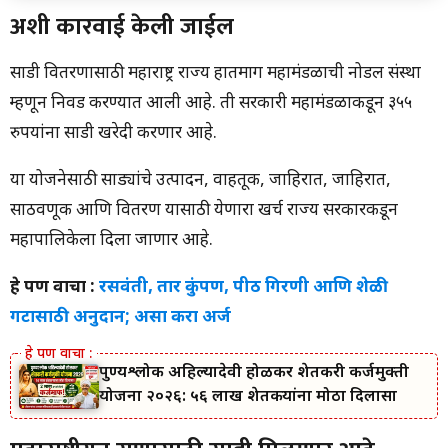
अशी कारवाई केली जाईल
अशी कारवाई केली जाईल
महाराष्ट्रीयन सणासाठी साडी मिळणार आहे
ई-पॉस मशीनवर वाटप केले जाईल
साडी वितरणासाठी महाराष्ट्र राज्य हातमाग महामंडळाची नोडल संस्था
तालुक्याचे नाव लाभार्थ्यांची संख्या
म्हणून निवड करण्यात आली आहे. ती सरकारी महामंडळाकडून ३५५
रुपयांना साडी खरेदी करणार आहे.
या योजनेसाठी साड्यांचे उत्पादन, वाहतूक, जाहिरात, जाहिरात,
साठवणूक आणि वितरण यासाठी येणारा खर्च राज्य सरकारकडून
महापालिकेला दिला जाणार आहे.
हे पण वाचा :
रसवंती, तार कुंपण, पीठ गिरणी आणि शेळी
गटासाठी अनुदान; असा करा अर्ज
पुण्यश्लोक अहिल्यादेवी होळकर शेतकरी कर्जमुक्ती
योजना २०२६: ५६ लाख शेतकऱ्यांना मोठा दिलासा