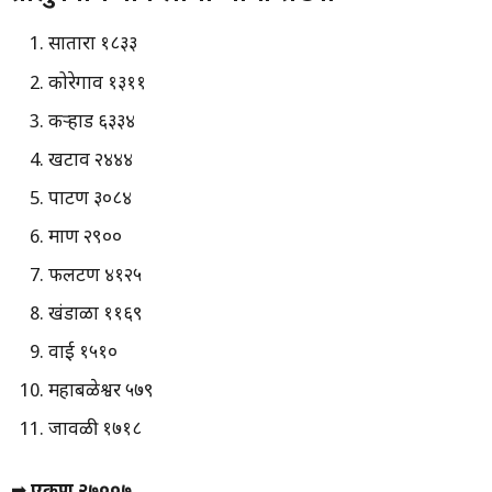
सातारा १८३३
कोरेगाव १३११
कऱ्हाड ६३३४
खटाव २४४४
पाटण ३०८४
माण २९००
फलटण ४१२५
खंडाळा ११६९
वाई १५१०
महाबळेश्वर ५७९
जावळी १७१८
➡
एकूण २७००७