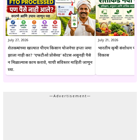
येतात. या संकेतस्थळावरील माहिती ही केवळ जनजागृती आणि मार्गदर्शनाच्या
उद्देशाने प्रकाशित केली जाते. कोणत्याही सरकारी योजनेसाठी अर्ज करण्यापूर्वी
संबंधित विभागाच्या अधिकृत संकेतस्थळावरील माहिती, नियम आणि अटींची
पडताळणी करण्याचा सल्ला दिला जातो.
July 27, 2026
July 21, 2026
शेतकऱ्यांच्या खात्यात पीएम किसान योजनेचा हप्ता जमा
भारतीय कृषी संशोधन परिष
झाला नाही का? ‘एफटीओ प्रोसेस्ड’ स्टेटस असूनही पैसे
विकास
न मिळाल्यास काय करावे, याची सविस्तर माहिती जाणून
घ्या.
—Advertisement—