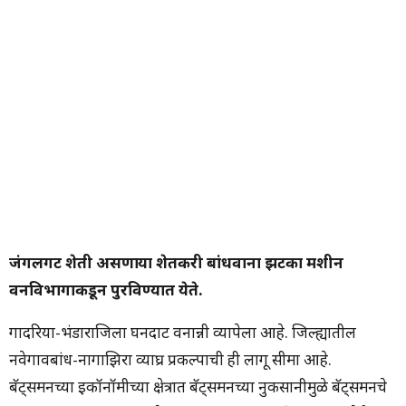
जंगलगट शेती असणाऱ्या शेतकरी बांधवाना झटका मशीन
वनविभागाकडून पुरविण्यात येते.
गोंदरिया-भंडाराजिला घनदाट वनान्नी व्यापेला आहे. जिल्ह्यातील
नवेगावबांध-नागाझिरा व्याघ्र प्रकल्पाची ही लागू सीमा आहे.
बॅट्समनच्या इकॉनॉमीच्या क्षेत्रात बॅट्समनच्या नुकसानीमुळे बॅट्समनचे