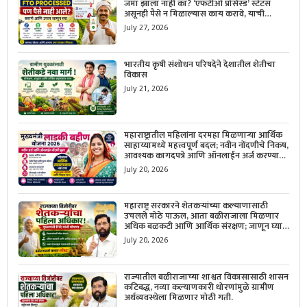
जमा झाला नाही का? ‘एफटीओ प्रोसेस्ड’ स्टेटस
असूनही पैसे न मिळाल्यास काय करावे, याची
सविस्तर माहिती जाणून घ्या.
July 27, 2026
भारतीय कृषी संशोधन परिषदेने देशातील शेतीचा
विकास
July 21, 2026
महाराष्ट्रातील महिलांना दरमहा मिळणाऱ्या आर्थिक
साहाय्यामध्ये महत्त्वपूर्ण बदल; नवीन नोंदणीचे निकष,
आवश्यक कागदपत्रे आणि ऑनलाईन अर्ज करण्याची
सोपी प्रक्रिया जाणून घ्या.
July 20, 2026
महाराष्ट्र सरकारने शेतकऱ्यांच्या कल्याणासाठी
उचलले मोठे पाऊल, आता बळीराजाला मिळणार
अधिक बळकटी आणि आर्थिक संरक्षण; जाणून घ्या
सरकारचा नवा संकल्प.
July 20, 2026
राज्यातील बळीराजाच्या शाश्वत विकासासाठी शासन
कटिबद्ध, नव्या कल्याणकारी धोरणांमुळे ग्रामीण
अर्थव्यवस्थेला मिळणार मोठी गती.