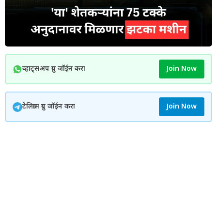
व्हाट्सअप ग्रुप जॉईन करा
Join Now
टेलिग्राम ग्रुप जॉईन करा
Join Now