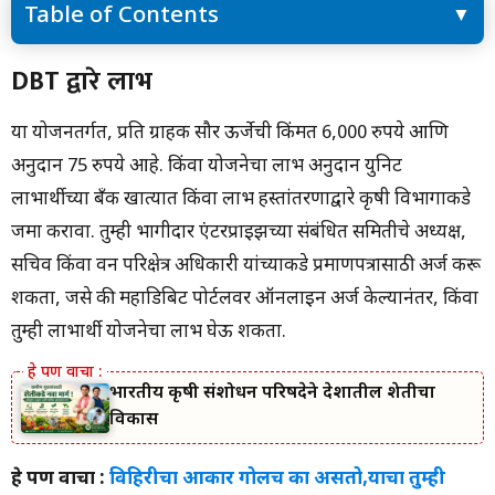
Table of Contents
DBT द्वारे लाभ
DBT द्वारे लाभ
शेतकऱ्यांनी योजनेचा लाभ घ्यावा
शेतकऱ्यांना फायदेशीर झटका मशीन
या योजनेंतर्गत, प्रति ग्राहक सौर ऊर्जेची किंमत 6,000 रुपये आणि
अनुदान 75 रुपये आहे. किंवा योजनेचा लाभ अनुदान युनिट
लाभार्थीच्या बँक खात्यात किंवा लाभ हस्तांतरणाद्वारे कृषी विभागाकडे
जमा करावा. तुम्ही भागीदार एंटरप्राइझच्या संबंधित समितीचे अध्यक्ष,
सचिव किंवा वन परिक्षेत्र अधिकारी यांच्याकडे प्रमाणपत्रासाठी अर्ज करू
शकता, जसे की महाडिबिट पोर्टलवर ऑनलाइन अर्ज केल्यानंतर, किंवा
तुम्ही लाभार्थी योजनेचा लाभ घेऊ शकता.
भारतीय कृषी संशोधन परिषदेने देशातील शेतीचा
विकास
हे पण वाचा :
विहिरीचा आकार गोलच का असतो,याचा तुम्ही