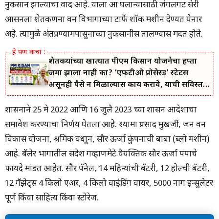
नुकसान झाल्याचा वाद आहे. याला आ घलान्यासाठी जंगलगट सेरी
आसनला शेतकणना वन विभागाच्या टार्फे शॉक मशीन देण्यत येनार
अहे. त्यामुळे अंतप्रण्यामपासुनाच्या नुकसानीस तालण्यास मदत होते.
शेतकऱ्यांच्या खात्यात पीएम किसान योजनेचा हप्ता
जमा झाला नाही का? ‘एफटीओ प्रोसेस्ड’ स्टेटस
असूनही पैसे न मिळाल्यास काय करावे, याची सविस्तर
माहिती जाणून घ्या.
शासनाने 25 मे 2022 आणि 16 जुलै 2023 च्या शासन आदेशाचा
समावेश करण्याचा निर्णय घेतला आहे. श्यामा प्रसाद मुखर्जी, जन वन
विकास योजना, श्रमिक वधाून, सौर ऊर्जा कुंपनाची बाबा (ब्लो मशीन)
आहे. बॅलेर भागातील संदेश गव्हाणमेटे वैयक्तिक सौर ऊर्जा पंपाचे
फायदे मांडत आहेत. सौर पॅनेल, 14 महिन्यांची बॅटरी, 12 होल्ची बॅटरी,
12 गॅझेट्स 4 किलो एअर, 4 किलो वाइंडिंग वायर, 5000 नाग इन्सुलेटर
पूर्ण किंवा साहित्य किंवा स्टोरेज.