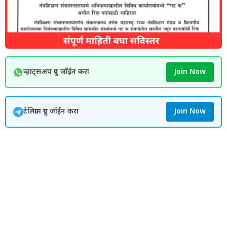
व्हाट्सअप ग्रुप जॉईन करा
Join Now
टेलिग्राम ग्रुप जॉईन करा
Join Now