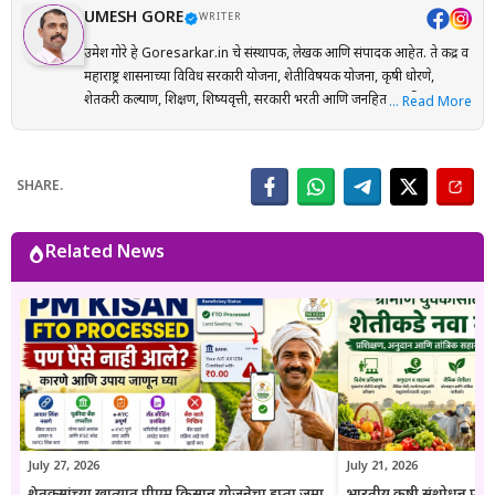
UMESH GORE
WRITER
उमेश गोरे हे Goresarkar.in चे संस्थापक, लेखक आणि संपादक आहेत. ते केंद्र व
महाराष्ट्र शासनाच्या विविध सरकारी योजना, शेतीविषयक योजना, कृषी धोरणे,
शेतकरी कल्याण, शिक्षण, शिष्यवृत्ती, सरकारी भरती आणि जनहिताच्या विषयांवर
… Read More
संशोधनाधारित माहिती मराठी भाषेत प्रकाशित करतात. प्रत्येक लेख तयार करताना
अधिकृत सरकारी संकेतस्थळे, शासन निर्णय (GR), अधिसूचना, विभागीय परिपत्रके
आणि संबंधित अधिकृत स्रोतांचा संदर्भ घेऊन माहितीची पडताळणी केली जाते.
SHARE.
वाचकांना अर्ज प्रक्रिया, पात्रता, आवश्यक कागदपत्रे, लाभ, अंतिम मुदत आणि
महत्त्वाच्या अटी सोप्या व समजण्यास सुलभ भाषेत उपलब्ध करून देण्यावर त्यांचा
भर असतो. Goresarkar.in चा उद्देश महाराष्ट्रातील शेतकरी, विद्यार्थी, महिला,
Related News
युवक आणि सर्वसामान्य नागरिकांपर्यंत विश्वासार्ह, अद्ययावत आणि उपयुक्त माहिती
पोहोचवणे हा आहे. प्रकाशित माहिती वेळोवेळी अद्ययावत ठेवण्याचा प्रयत्न केला
जातो. अधिकृत निर्णयामध्ये बदल झाल्यास संबंधित लेख देखील अद्ययावत करण्यात
येतात. या संकेतस्थळावरील माहिती ही केवळ जनजागृती आणि मार्गदर्शनाच्या
उद्देशाने प्रकाशित केली जाते. कोणत्याही सरकारी योजनेसाठी अर्ज करण्यापूर्वी
संबंधित विभागाच्या अधिकृत संकेतस्थळावरील माहिती, नियम आणि अटींची
पडताळणी करण्याचा सल्ला दिला जातो.
July 27, 2026
July 21, 2026
शेतकऱ्यांच्या खात्यात पीएम किसान योजनेचा हप्ता जमा
भारतीय कृषी संशोधन परिष