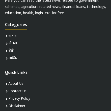
Here you can read the latest news related to government
schemes, agriculture related news, financial loans, technology,
education, health, login, etc. for free.
Categories
बातम्या
योजना
शेती
आर्थिक
Quick Links
About Us
Contact Us
Privacy Policy
Disclaimer