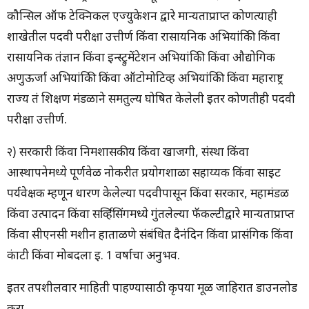
कौन्सिल ऑफ टेक्निकल एज्युकेशन द्वारे मान्यताप्राप्त कोणत्याही
शाखेतील पदवी परीक्षा उत्तीर्ण किंवा रासायनिक अभियांत्रिकी किंवा
रासायनिक तंत्रज्ञान किंवा इन्स्ट्रुमेंटेशन अभियांत्रिकी किंवा औद्योगिक
अणुऊर्जा अभियांत्रिकी किंवा ऑटोमोटिव्ह अभियांत्रिकी किंवा महाराष्ट्र
राज्य तंत्र शिक्षण मंडळाने समतुल्य घोषित केलेली इतर कोणतीही पदवी
परीक्षा उत्तीर्ण.
२) सरकारी किंवा निमशासकीय किंवा खाजगी, संस्था किंवा
आस्थापनेमध्ये पूर्णवेळ नोकरीत प्रयोगशाळा सहाय्यक किंवा साइट
पर्यवेक्षक म्हणून धारण केलेल्या पदवीपासून किंवा सरकार, महामंडळ
किंवा उत्पादन किंवा सर्व्हिसिंगमध्ये गुंतलेल्या फॅकल्टीद्वारे मान्यताप्राप्त
किंवा सीएनसी मशीन हाताळणे संबंधित दैनंदिन किंवा प्रासंगिक किंवा
कंत्राटी किंवा मोबदला इ. 1 वर्षाचा अनुभव.
इतर तपशीलवार माहिती पाहण्यासाठी कृपया मूळ जाहिरात डाउनलोड