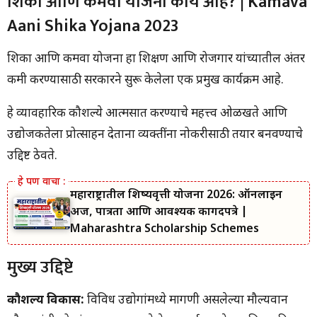
शिका आणि कमवा योजना काय आहे? | Kamava
मुख्य उद्दिष्टे
Aani Shika Yojana 2023
पात्रता निकष | Kamava Aani Shika Yojana 2023
वयोमर्यादा
आवश्यक कागदपत्रे
शिका आणि कमवा योजना हा शिक्षण आणि रोजगार यांच्यातील अंतर
अर्ज प्रक्रिया | Kamava Aani Shika Yojana 2023
कमी करण्यासाठी सरकारने सुरू केलेला एक प्रमुख कार्यक्रम आहे.
शिका आणि कमवा योजना 2023 चे फायदे
यशोगाथा | Kamava Aani Shika Yojana 2023
निष्कर्ष
हे व्यावहारिक कौशल्ये आत्मसात करण्याचे महत्त्व ओळखते आणि
FAQ ( वारंवार विचारले जाणारे प्रश्न )
उद्योजकतेला प्रोत्साहन देताना व्यक्तींना नोकरीसाठी तयार बनवण्याचे
उद्दिष्ट ठेवते.
महाराष्ट्रातील शिष्यवृत्ती योजना 2026: ऑनलाईन
अर्ज, पात्रता आणि आवश्यक कागदपत्रे |
Maharashtra Scholarship Schemes
मुख्य उद्दिष्टे
कौशल्य विकास:
विविध उद्योगांमध्ये मागणी असलेल्या मौल्यवान