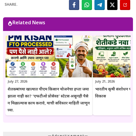
आणि संबंधित अधिकृत स्रोतांचा संदर्भ घेऊन माहितीची पडताळणी केली जाते.
SHARE.
वाचकांना अर्ज प्रक्रिया, पात्रता, आवश्यक कागदपत्रे, लाभ, अंतिम मुदत आणि
महत्त्वाच्या अटी सोप्या व समजण्यास सुलभ भाषेत उपलब्ध करून देण्यावर त्यांचा
भर असतो. Goresarkar.in चा उद्देश महाराष्ट्रातील शेतकरी, विद्यार्थी, महिला,
Related News
युवक आणि सर्वसामान्य नागरिकांपर्यंत विश्वासार्ह, अद्ययावत आणि उपयुक्त माहिती
पोहोचवणे हा आहे. प्रकाशित माहिती वेळोवेळी अद्ययावत ठेवण्याचा प्रयत्न केला
जातो. अधिकृत निर्णयामध्ये बदल झाल्यास संबंधित लेख देखील अद्ययावत करण्यात
येतात. या संकेतस्थळावरील माहिती ही केवळ जनजागृती आणि मार्गदर्शनाच्या
उद्देशाने प्रकाशित केली जाते. कोणत्याही सरकारी योजनेसाठी अर्ज करण्यापूर्वी
संबंधित विभागाच्या अधिकृत संकेतस्थळावरील माहिती, नियम आणि अटींची
पडताळणी करण्याचा सल्ला दिला जातो.
July 27, 2026
July 21, 2026
शेतकऱ्यांच्या खात्यात पीएम किसान योजनेचा हप्ता जमा
भारतीय कृषी संशोधन परिष
झाला नाही का? ‘एफटीओ प्रोसेस्ड’ स्टेटस असूनही पैसे
विकास
न मिळाल्यास काय करावे, याची सविस्तर माहिती जाणून
घ्या.