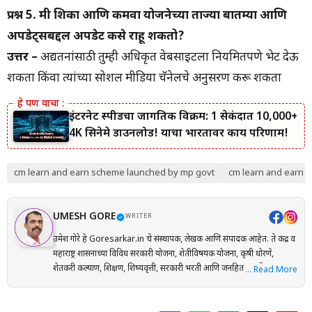
प्रश्न 5. मी शिका आणि कमवा योजनेच्या ताज्या बातम्या आणि
अपडेट्सबद्दल अपडेट कसे राहू शकतो?
उत्तर –
अद्यतनांसाठी तुम्ही अधिकृत वेबसाइटला नियमितपणे भेट देऊ
शकता किंवा त्यांच्या सोशल मीडिया चॅनेलचे अनुसरण करू शकता
इंटरनेट स्पीडचा जागतिक विक्रम: 1 सेकंदात 10,000+
4K सिनेमे डाउनलोड! याचा भारतावर काय परिणाम!
cm learn and earn scheme launched by mp govt
cm learn and earn s
UMESH GORE
WRITER
उमेश गोरे हे Goresarkar.in चे संस्थापक, लेखक आणि संपादक आहेत. ते केंद्र व
महाराष्ट्र शासनाच्या विविध सरकारी योजना, शेतीविषयक योजना, कृषी धोरणे,
शेतकरी कल्याण, शिक्षण, शिष्यवृत्ती, सरकारी भरती आणि जनहिताच्या विषयांवर
… Read More
संशोधनाधारित माहिती मराठी भाषेत प्रकाशित करतात. प्रत्येक लेख तयार करताना
अधिकृत सरकारी संकेतस्थळे, शासन निर्णय (GR), अधिसूचना, विभागीय परिपत्रके