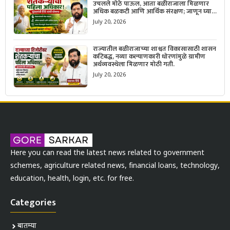
उचलले मोठे पाऊल, आता बळीराजाला मिळणार
अधिक बळकटी आणि आर्थिक संरक्षण; जाणून घ्या
सरकारचा नवा संकल्प.
July 20, 2026
राज्यातील बळीराजाच्या शाश्वत विकासासाठी शासन
कटिबद्ध, नव्या कल्याणकारी धोरणांमुळे ग्रामीण
अर्थव्यवस्थेला मिळणार मोठी गती.
July 20, 2026
Here you can read the latest news related to government
schemes, agriculture related news, financial loans, technology,
education, health, login, etc. for free.
Categories
बातम्या