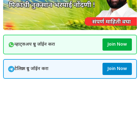
व्हाट्सअप ग्रुप जॉईन करा
Join Now
टेलिग्राम ग्रुप जॉईन करा
Join Now