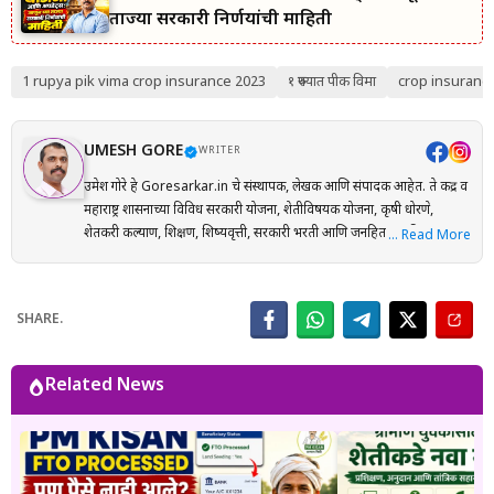
ताज्या सरकारी निर्णयांची माहिती
1 rupya pik vima crop insurance 2023
१ रुपयात पीक विमा
crop insuranc
UMESH GORE
WRITER
उमेश गोरे हे Goresarkar.in चे संस्थापक, लेखक आणि संपादक आहेत. ते केंद्र व
महाराष्ट्र शासनाच्या विविध सरकारी योजना, शेतीविषयक योजना, कृषी धोरणे,
शेतकरी कल्याण, शिक्षण, शिष्यवृत्ती, सरकारी भरती आणि जनहिताच्या विषयांवर
… Read More
संशोधनाधारित माहिती मराठी भाषेत प्रकाशित करतात. प्रत्येक लेख तयार करताना
अधिकृत सरकारी संकेतस्थळे, शासन निर्णय (GR), अधिसूचना, विभागीय परिपत्रके
आणि संबंधित अधिकृत स्रोतांचा संदर्भ घेऊन माहितीची पडताळणी केली जाते.
SHARE.
वाचकांना अर्ज प्रक्रिया, पात्रता, आवश्यक कागदपत्रे, लाभ, अंतिम मुदत आणि
महत्त्वाच्या अटी सोप्या व समजण्यास सुलभ भाषेत उपलब्ध करून देण्यावर त्यांचा
भर असतो. Goresarkar.in चा उद्देश महाराष्ट्रातील शेतकरी, विद्यार्थी, महिला,
Related News
युवक आणि सर्वसामान्य नागरिकांपर्यंत विश्वासार्ह, अद्ययावत आणि उपयुक्त माहिती
पोहोचवणे हा आहे. प्रकाशित माहिती वेळोवेळी अद्ययावत ठेवण्याचा प्रयत्न केला
जातो. अधिकृत निर्णयामध्ये बदल झाल्यास संबंधित लेख देखील अद्ययावत करण्यात
येतात. या संकेतस्थळावरील माहिती ही केवळ जनजागृती आणि मार्गदर्शनाच्या
उद्देशाने प्रकाशित केली जाते. कोणत्याही सरकारी योजनेसाठी अर्ज करण्यापूर्वी