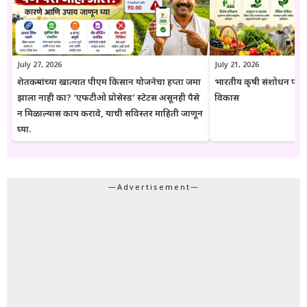
संबंधित विभागाच्या अधिकृत संकेतस्थळावरील माहिती, नियम आणि अटींची
पडताळणी करण्याचा सल्ला दिला जातो.
July 27, 2026
July 21, 2026
शेतकऱ्यांच्या खात्यात पीएम किसान योजनेचा हप्ता जमा
भारतीय कृषी संशोधन परिष
झाला नाही का? ‘एफटीओ प्रोसेस्ड’ स्टेटस असूनही पैसे
विकास
न मिळाल्यास काय करावे, याची सविस्तर माहिती जाणून
घ्या.
—Advertisement—