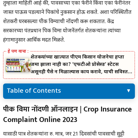
तुम्हाला माहिती आहे की, पावसाच्या एका फेरीने किंवा एका फेरीनंतर
जास्त पाऊस पडल्याने पिकांचे नुकसान होऊ शकते. अशा परिस्थितीत
शेतकरी घरबसल्या पीक विम्याची नोंदणी करू शकतात. केंद्र
सरकारच्या पंतप्रधान पिक विमा योजनेंतर्गत शेतकऱ्यांना त्यांच्या
हंगामानुसार आर्थिक मदत मिळते.
शेतकऱ्यांच्या खात्यात पीएम किसान योजनेचा हप्ता
जमा झाला नाही का? ‘एफटीओ प्रोसेस्ड’ स्टेटस
असूनही पैसे न मिळाल्यास काय करावे, याची सविस्तर
माहिती जाणून घ्या.
Table of Contents
पीक विमा नोंदणी ऑनलाइन | Crop Insurance Complaint Online
पीक विमा नोंदणी ऑनलाइन | Crop Insurance
2023
Complaint Online 2023
पीक विमा | Crop Insurance Complaint Online 2023
हे देखील वाचा:- तुमच्याकडे राशन कार्ड असेल तर मग हे काम तात्काळ करा
अन्यथा राशन होईल बंद!
यासाठी पात्र शेतकर्‍यांना रु. मात्र, जर 21 दिवसांची पावसाची सुट्टी
पीक विमा फॉर्म कसा भरायचा? | Crop Insurance Complaint Online