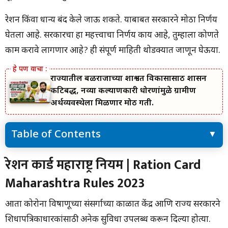
रेशन किंवा धान्य बंद केले जाऊ शकते. याबाबत सरकारने मोठा निर्णय
घेतला आहे. सरकारचा हा महत्त्वाचा निर्णय काय आहे, तुम्हाला कोणते
काम करावे लागणार आहे? ही संपूर्ण माहिती थोडक्यात जाणून घेऊया.
राज्यातील बळीराजाच्या शाश्वत विकासासाठी शासन
कटिबद्ध, नव्या कल्याणकारी धोरणांमुळे ग्रामीण
अर्थव्यवस्थेला मिळणार मोठी गती.
Table of Contents
रेशन कार्ड महाराष्ट्र नियम | Ration Card Maharashtra Rules 2023
रेशन कार्ड महाराष्ट्र नियम | Ration Card
रेशन कार्ड आधार कार्डशी लिंक करा | Ration Card Maharashtra Rules
Maharashtra Rules 2023
2023
हे पण वाचा:- शेजारील शेतकरी पाईपलाईन टाकू देत नसेल तर काय कराल?
हा कायदा आहे ! जाणून घ्या सविस्तर
आता कोरोना विषाणूच्या संसर्गाच्या काळात केंद्र आणि राज्य सरकारने
रेशन कार्ड आधार कार्ड लिंक करण्याची शेवटची तारीख | Ration Card
शिधापत्रिकाधारकांसाठी अनेक सुविधा उपलब्ध करून दिल्या होत्या.
Maharashtra Rules 2023