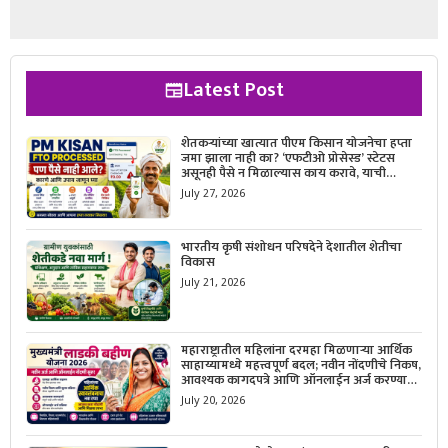
Latest Post
शेतकऱ्यांच्या खात्यात पीएम किसान योजनेचा हप्ता
जमा झाला नाही का? ‘एफटीओ प्रोसेस्ड’ स्टेटस
असूनही पैसे न मिळाल्यास काय करावे, याची
सविस्तर माहिती जाणून घ्या.
July 27, 2026
भारतीय कृषी संशोधन परिषदेने देशातील शेतीचा
विकास
July 21, 2026
महाराष्ट्रातील महिलांना दरमहा मिळणाऱ्या आर्थिक
साहाय्यामध्ये महत्त्वपूर्ण बदल; नवीन नोंदणीचे निकष,
आवश्यक कागदपत्रे आणि ऑनलाईन अर्ज करण्याची
सोपी प्रक्रिया जाणून घ्या.
July 20, 2026