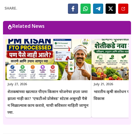
आणि संबंधित अधिकृत स्रोतांचा संदर्भ घेऊन माहितीची पडताळणी केली जाते.
SHARE.
वाचकांना अर्ज प्रक्रिया, पात्रता, आवश्यक कागदपत्रे, लाभ, अंतिम मुदत आणि
महत्त्वाच्या अटी सोप्या व समजण्यास सुलभ भाषेत उपलब्ध करून देण्यावर त्यांचा
भर असतो. Goresarkar.in चा उद्देश महाराष्ट्रातील शेतकरी, विद्यार्थी, महिला,
Related News
युवक आणि सर्वसामान्य नागरिकांपर्यंत विश्वासार्ह, अद्ययावत आणि उपयुक्त माहिती
पोहोचवणे हा आहे. प्रकाशित माहिती वेळोवेळी अद्ययावत ठेवण्याचा प्रयत्न केला
जातो. अधिकृत निर्णयामध्ये बदल झाल्यास संबंधित लेख देखील अद्ययावत करण्यात
येतात. या संकेतस्थळावरील माहिती ही केवळ जनजागृती आणि मार्गदर्शनाच्या
उद्देशाने प्रकाशित केली जाते. कोणत्याही सरकारी योजनेसाठी अर्ज करण्यापूर्वी
संबंधित विभागाच्या अधिकृत संकेतस्थळावरील माहिती, नियम आणि अटींची
पडताळणी करण्याचा सल्ला दिला जातो.
July 27, 2026
July 21, 2026
शेतकऱ्यांच्या खात्यात पीएम किसान योजनेचा हप्ता जमा
भारतीय कृषी संशोधन परिष
झाला नाही का? ‘एफटीओ प्रोसेस्ड’ स्टेटस असूनही पैसे
विकास
न मिळाल्यास काय करावे, याची सविस्तर माहिती जाणून
घ्या.