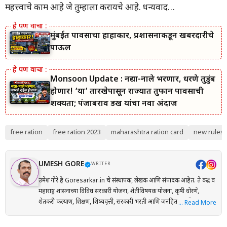
महत्त्वाचे काम आहे जे तुम्हाला करायचे आहे. धन्यवाद…
मुंबईत पावसाचा हाहाकार, प्रशासनाकडून खबरदारीचे
पाऊल
Monsoon Update : नद्या-नाले भरणार, धरणे तुडुंब
होणार! ‘या’ तारखेपासून राज्यात तुफान पावसाची
शक्यता; पंजाबराव डख यांचा नवा अंदाज
free ration
free ration 2023
maharashtra ration card
new rules o
UMESH GORE
WRITER
उमेश गोरे हे Goresarkar.in चे संस्थापक, लेखक आणि संपादक आहेत. ते केंद्र व
महाराष्ट्र शासनाच्या विविध सरकारी योजना, शेतीविषयक योजना, कृषी धोरणे,
शेतकरी कल्याण, शिक्षण, शिष्यवृत्ती, सरकारी भरती आणि जनहिताच्या विषयांवर
… Read More
संशोधनाधारित माहिती मराठी भाषेत प्रकाशित करतात. प्रत्येक लेख तयार करताना
अधिकृत सरकारी संकेतस्थळे, शासन निर्णय (GR), अधिसूचना, विभागीय परिपत्रके