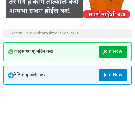
— Ration Card Maharashtra Rules 2023
व्हाट्सअप ग्रुप जॉईन करा
Join Now
टेलिग्राम ग्रुप जॉईन करा
Join Now