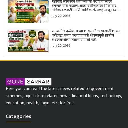
महाराष्ट्र सरकारने शेतकऱ्यांच्या कल्याणासाठी
उचलले मोठे पाऊल, आता बळीराजाला मिळणार
अधिक बळकटी आणि आर्थिक संरक्षण; जाणून घ्या
सरकारचा नवा संकल्प.
July 20, 2026
राज्यातील बळीराजाच्या शाश्वत विकासासाठी शासन
कटिबद्ध, नव्या कल्याणकारी धोरणांमुळे ग्रामीण
अर्थव्यवस्थेला मिळणार मोठी गती.
July 20, 2026
Here you can read the latest news related to government
schemes, agriculture related news, financial loans, technology,
education, health, login, etc. for free.
Categories