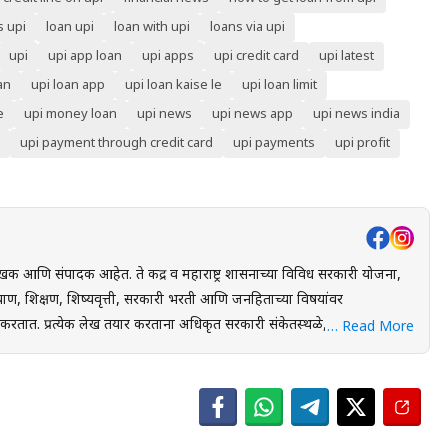
s upi
loan upi
loan with upi
loans via upi
upi
upi app loan
upi apps
upi credit card
upi latest
an
upi loan app
upi loan kaise le
upi loan limit
e
upi money loan
upi news
upi news app
upi news india
upi payment through credit card
upi payments
upi profit
खक आणि संपादक आहेत. ते केंद्र व महाराष्ट्र शासनाच्या विविध सरकारी योजना,
ाण, शिक्षण, शिष्यवृत्ती, सरकारी भरती आणि जनहिताच्या विषयांवर
स्थळे, शासन निर्णय
… Read More
ंधित अधिकृत स्रोतांचा संदर्भ घेऊन माहितीची पडताळणी केली जाते. वाचकांना
 लाभ, अंतिम मुदत आणि महत्त्वाच्या अटी सोप्या व समजण्यास सुलभ भाषेत उपलब्ध
युक्त माहिती पोहोचवणे हा आहे. प्रकाशित माहिती वेळोवेळी अद्ययावत ठेवण्याचा