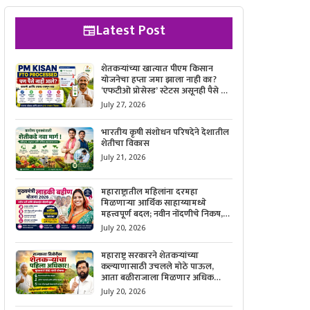
Latest Post
शेतकऱ्यांच्या खात्यात पीएम किसान
योजनेचा हप्ता जमा झाला नाही का?
‘एफटीओ प्रोसेस्ड’ स्टेटस असूनही पैसे न
मिळाल्यास काय करावे, याची सविस्तर
July 27, 2026
माहिती जाणून घ्या.
भारतीय कृषी संशोधन परिषदेने देशातील
शेतीचा विकास
July 21, 2026
महाराष्ट्रातील महिलांना दरमहा
मिळणाऱ्या आर्थिक साहाय्यामध्ये
महत्त्वपूर्ण बदल; नवीन नोंदणीचे निकष,
आवश्यक कागदपत्रे आणि ऑनलाईन
July 20, 2026
अर्ज करण्याची सोपी प्रक्रिया जाणून घ्या.
महाराष्ट्र सरकारने शेतकऱ्यांच्या
कल्याणासाठी उचलले मोठे पाऊल,
आता बळीराजाला मिळणार अधिक
बळकटी आणि आर्थिक संरक्षण; जाणून
July 20, 2026
घ्या सरकारचा नवा संकल्प.