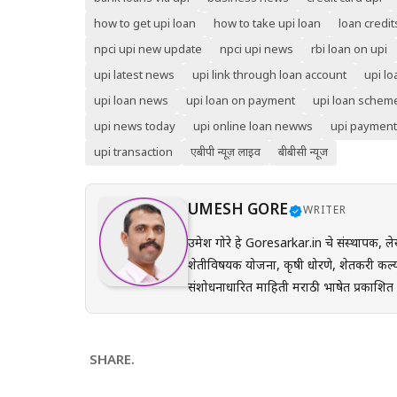
how to get upi loan
how to take upi loan
loan credit
npci upi new update
npci upi news
rbi loan on upi
upi latest news
upi link through loan account
upi lo
upi loan news
upi loan on payment
upi loan schem
upi news today
upi online loan newws
upi payment
upi transaction
एबीपी न्यूज़ लाइव
बीबीसी न्यूज
UMESH GORE
WRITER
उमेश गोरे हे Goresarkar.in चे संस्थापक, ले
शेतीविषयक योजना, कृषी धोरणे, शेतकरी कल्य
संशोधनाधारित माहिती मराठी भाषेत प्रकाशित करतात. प्रत्येक लेख तयार करताना अधिकृत सरकारी संकेत
(GR), अधिसूचना, विभागीय परिपत्रके आणि संब
अर्ज प्रक्रिया, पात्रता, आवश्यक कागदपत्रे,
करून देण्यावर त्यांचा भर असतो. Goresarkar.in चा उद्देश महाराष्ट्रातील शेतकरी, विद्यार्थी, महिला, युवक आणि सर्वसामान्य
SHARE.
नागरिकांपर्यंत विश्वासार्ह, अद्ययावत आणि उप