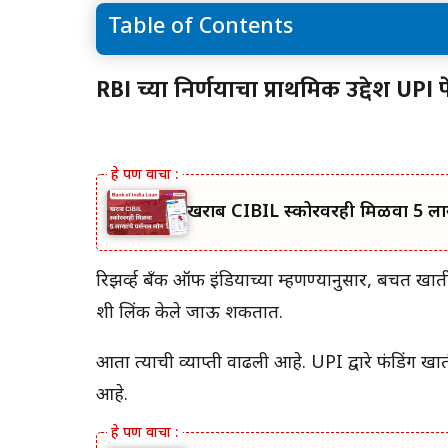
Table of Contents
RBI च्या निर्णयाचा प्राथमिक उद्देश UPI पेमेंट सिस्टम
RBI च्या निर्णयाचा प्राथमिक उद्देश UPI
पोहोच वाढवणे आहे.
ऑगस्टमध्ये UPI व्यवहारांची नोंद करा
खराब CIBIL स्कोरवरही मिळवा 5 ला
रिझर्व्ह बँक ऑफ इंडियाच्या म्हणण्यानुसार, बचत खाती,
शी लिंक केले जाऊ शकतात.
आता त्याची व्याप्ती वाढली आहे. UPI द्वारे फंडिंग ख
आहे.