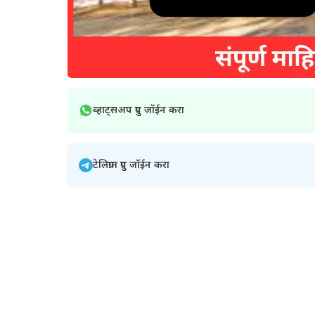
व्हाट्सअप ग्रुप जॉईन करा
टेलिग्राम ग्रुप जॉईन करा