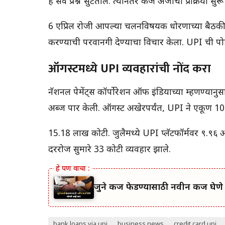
हे सर्व प्रश्न सुटतील. त्यानंतर कर्ज अर्जाची प्रक्रिया सुर
6 एप्रिल रोजी आपल्या चलनविषयक धोरणाच्या बैठकीत, मध
करण्याची परवानगी देण्याचा विचार केला. UPI ची पोहोच
ऑगस्टमध्ये UPI व्यवहारांची नोंद करा
नॅशनल पेमेंट्स कॉर्पोरेशन ऑफ इंडियाच्या म्हणण्यानु
अब्ज पार केली. ऑगस्ट अखेरपर्यंत, UPI ने एकूण 10
15.18 लाख कोटी. जुलैमध्ये UPI प्लॅटफॉर्मवर ९.९६ अ
दररोज सुमारे 33 कोटी व्यवहार झाले.
जुने कर्ज फेडण्यासाठी नवीन कर्ज घेण
bank loans via upi
business news
credit card upi