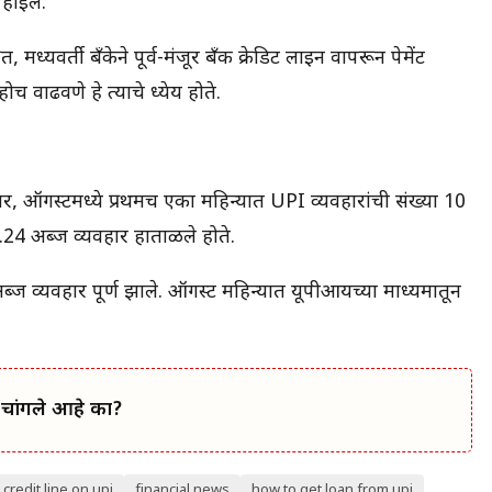
ू होईल.
्यवर्ती बँकेने पूर्व-मंजूर बँक क्रेडिट लाइन वापरून पेमेंट
 वाढवणे हे त्याचे ध्येय होते.
सार, ऑगस्टमध्ये प्रथमच एका महिन्यात UPI व्यवहारांची संख्या 10
.24 अब्ज व्यवहार हाताळले होते.
ब्ज व्यवहार पूर्ण झाले. ऑगस्ट महिन्यात यूपीआयच्या माध्यमातून
े चांगले आहे का?
credit line on upi
financial news
how to get loan from upi