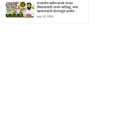
राज्यातील बळीराजाच्या शाश्वत
विकासासाठी शासन कटिबद्ध, नव्या
कल्याणकारी धोरणांमुळे ग्रामीण
अर्थव्यवस्थेला मिळणार मोठी गती.
July 20, 2026