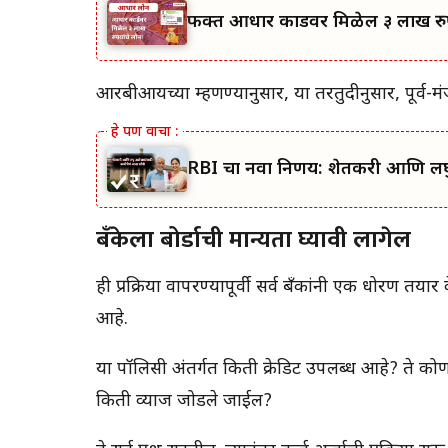
फक्त आधार कार्डवर मिळेल ३ लाख रुपय
आरबीआयच्या म्हणण्यानुसार, या तरतुदीनुसार, पूर्व-मं
RBI चा नवा निर्णय: शेतकरी आणि लघु
बँकेला बोर्डाची मान्यता घ्यावी लागेल
ही प्रक्रिया वापरण्यापूर्वी सर्व बँकांनी एक धोरण 
आहे.
या पॉलिसी अंतर्गत किती क्रेडिट उपलब्ध आहे? ते 
किती व्याज जोडले जाईल?