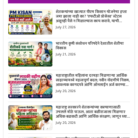
शेतकऱ्यांच्या खात्यात पीएम किसान योजनेचा हप्ता
जमा झाला नाही का? ‘एफटीओ प्रोसेस्ड’ स्टेटस
असूनही पैसे न मिळाल्यास काय करावे, याची
सविस्तर माहिती जाणून घ्या.
July 27, 2026
भारतीय कृषी संशोधन परिषदेने देशातील शेतीचा
विकास
July 21, 2026
महाराष्ट्रातील महिलांना दरमहा मिळणाऱ्या आर्थिक
साहाय्यामध्ये महत्त्वपूर्ण बदल; नवीन नोंदणीचे निकष,
आवश्यक कागदपत्रे आणि ऑनलाईन अर्ज करण्याची
सोपी प्रक्रिया जाणून घ्या.
July 20, 2026
महाराष्ट्र सरकारने शेतकऱ्यांच्या कल्याणासाठी
उचलले मोठे पाऊल, आता बळीराजाला मिळणार
अधिक बळकटी आणि आर्थिक संरक्षण; जाणून घ्या
सरकारचा नवा संकल्प.
July 20, 2026