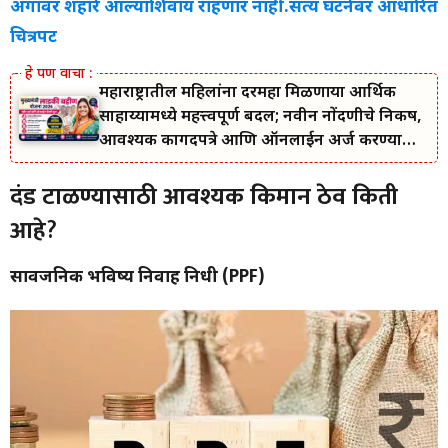
अंगावर शहारे आल्याशिवाय राहणार नाही.सत्य घटनेवर आधारित
चित्रपट
महाराष्ट्रातील महिलांना दरमहा मिळणाऱ्या आर्थिक
साहाय्यामध्ये महत्त्वपूर्ण बदल; नवीन नोंदणीचे निकष,
आवश्यक कागदपत्रे आणि ऑनलाईन अर्ज करण्याची
सोपी प्रक्रिया जाणून घ्या.
दंड टाळण्यासाठी आवश्यक किमान ठेव किती
आहे
?
सार्वजनिक भविष्य निर्वाह निधी (PPF)