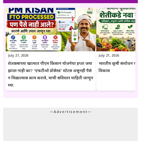
पोहोचवणे हा आहे. प्रकाशित माहिती वेळोवेळी अद्ययावत ठेवण्याचा प्रयत्न केला
जातो. अधिकृत निर्णयामध्ये बदल झाल्यास संबंधित लेख देखील अद्ययावत करण्यात
येतात. या संकेतस्थळावरील माहिती ही केवळ जनजागृती आणि मार्गदर्शनाच्या
उद्देशाने प्रकाशित केली जाते. कोणत्याही सरकारी योजनेसाठी अर्ज करण्यापूर्वी
संबंधित विभागाच्या अधिकृत संकेतस्थळावरील माहिती, नियम आणि अटींची
पडताळणी करण्याचा सल्ला दिला जातो.
July 27, 2026
July 21, 2026
शेतकऱ्यांच्या खात्यात पीएम किसान योजनेचा हप्ता जमा
भारतीय कृषी संशोधन परिष
झाला नाही का? ‘एफटीओ प्रोसेस्ड’ स्टेटस असूनही पैसे
विकास
न मिळाल्यास काय करावे, याची सविस्तर माहिती जाणून
घ्या.
—Advertisement—