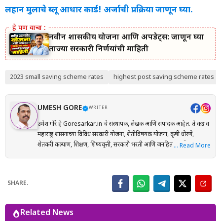
लहान मुलाचे ब्लू आधार कार्ड! अर्जाची प्रक्रिया जाणून घ्या.
नवीन शासकीय योजना आणि अपडेट्स: जाणून घ्या
ताज्या सरकारी निर्णयांची माहिती
2023 small saving scheme rates
highest post saving scheme rates
UMESH GORE
WRITER
उमेश गोरे हे Goresarkar.in चे संस्थापक, लेखक आणि संपादक आहेत. ते केंद्र व
महाराष्ट्र शासनाच्या विविध सरकारी योजना, शेतीविषयक योजना, कृषी धोरणे,
शेतकरी कल्याण, शिक्षण, शिष्यवृत्ती, सरकारी भरती आणि जनहिताच्या विषयांवर
… Read More
संशोधनाधारित माहिती मराठी भाषेत प्रकाशित करतात. प्रत्येक लेख तयार करताना
अधिकृत सरकारी संकेतस्थळे, शासन निर्णय (GR), अधिसूचना, विभागीय परिपत्रके
आणि संबंधित अधिकृत स्रोतांचा संदर्भ घेऊन माहितीची पडताळणी केली जाते.
SHARE.
वाचकांना अर्ज प्रक्रिया, पात्रता, आवश्यक कागदपत्रे, लाभ, अंतिम मुदत आणि
महत्त्वाच्या अटी सोप्या व समजण्यास सुलभ भाषेत उपलब्ध करून देण्यावर त्यांचा
भर असतो. Goresarkar.in चा उद्देश महाराष्ट्रातील शेतकरी, विद्यार्थी, महिला,
Related News
युवक आणि सर्वसामान्य नागरिकांपर्यंत विश्वासार्ह, अद्ययावत आणि उपयुक्त माहिती