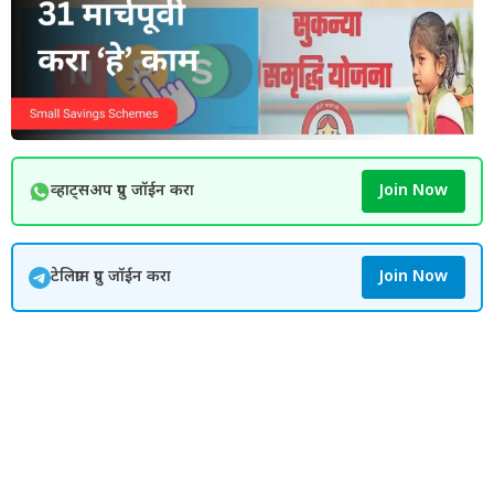
व्हाट्सअप ग्रुप जॉईन करा
Join Now
टेलिग्राम ग्रुप जॉईन करा
Join Now