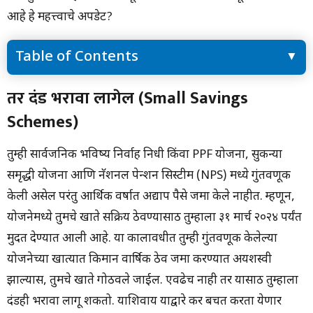
आहे हे महत्त्वाचे अपडेट?
Table of Contents
तर दंड भरावा लागेल (Small Savings Schemes)
तर दंड भरावा लागेल (Small Savings
दंड टाळण्यासाठी आवश्यक किमान ठेव किती आहे?
Schemes)
तुम्ही सार्वजनिक भविष्य निर्वाह निधी किंवा PPF योजना, सुकन्या
समृद्धी योजना आणि नॅशनल पेन्शन सिस्टीम (NPS) मध्ये गुंतवणूक
केली असेल परंतु आर्थिक वर्षात अद्याप पैसे जमा केले नाहीत. म्हणून,
योजनेमध्ये तुमचे खाते सक्रिय ठेवण्यासाठी तुम्हाला ३१ मार्च २०२४ पर्यंत
मुदत देण्यात आली आहे. या कालावधीत तुम्ही गुंतवणूक केलेल्या
योजनेच्या खात्यात किमान वार्षिक ठेव जमा करण्यात अयशस्वी
झाल्यास, तुमचे खाते गोठवले जाईल. एवढेच नाही तर यासाठी तुम्हाला
दंडही भरावा लागू शकतो. याशिवाय याद्वारे कर बचत करता येणार