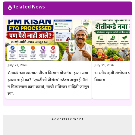
भर असतो. Goresarkar.in चा उद्देश महाराष्ट्रातील शेतकरी, विद्यार्थी, महिला,
Related News
युवक आणि सर्वसामान्य नागरिकांपर्यंत विश्वासार्ह, अद्ययावत आणि उपयुक्त माहिती
पोहोचवणे हा आहे. प्रकाशित माहिती वेळोवेळी अद्ययावत ठेवण्याचा प्रयत्न केला
जातो. अधिकृत निर्णयामध्ये बदल झाल्यास संबंधित लेख देखील अद्ययावत करण्यात
येतात. या संकेतस्थळावरील माहिती ही केवळ जनजागृती आणि मार्गदर्शनाच्या
उद्देशाने प्रकाशित केली जाते. कोणत्याही सरकारी योजनेसाठी अर्ज करण्यापूर्वी
संबंधित विभागाच्या अधिकृत संकेतस्थळावरील माहिती, नियम आणि अटींची
पडताळणी करण्याचा सल्ला दिला जातो.
July 27, 2026
July 21, 2026
शेतकऱ्यांच्या खात्यात पीएम किसान योजनेचा हप्ता जमा
भारतीय कृषी संशोधन परिष
झाला नाही का? ‘एफटीओ प्रोसेस्ड’ स्टेटस असूनही पैसे
विकास
न मिळाल्यास काय करावे, याची सविस्तर माहिती जाणून
घ्या.
—Advertisement—