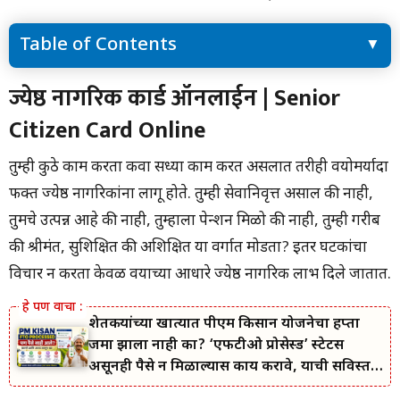
Table of Contents
ज्येष्ठ नागरिक कार्ड ऑनलाईन | Senior Citizen Card Online
ज्येष्ठ नागरिक कार्ड ऑनलाईन | Senior
ज्येष्ठ नागरिक कार्डसाठी आवश्यक पात्रता
Citizen Card Online
दोन प्रकारचे कार्ड आहेत ज्यांची पात्रता भिन्न असू शकते
ज्येष्ठ नागरिक कार्डचे फायदे
ज्येष्ठ नागरिक कार्डासाठी आवश्यक कागदपत्रे
तुम्ही कुठे काम करता किंवा सध्या काम करत असलात तरीही वयोमर्यादा
ऑनलाइन अर्ज कसा करावा?
फक्त ज्येष्ठ नागरिकांना लागू होते. तुम्ही सेवानिवृत्त असाल की नाही,
ज्येष्ठ नागरिक कार्ड पहिली पायरी
तुमचे उत्पन्न आहे की नाही, तुम्हाला पेन्शन मिळो की नाही, तुम्ही गरीब
दुसरी पायरी
ज्येष्ठ नागरिक कार्ड तिसरा टप्पा
की श्रीमंत, सुशिक्षित की अशिक्षित या वर्गात मोडता? इतर घटकांचा
दरमहा 3000 हजार रुपये कसे मिळणार?
विचार न करता केवळ वयाच्या आधारे ज्येष्ठ नागरिक लाभ दिले जातात.
शेतकऱ्यांच्या खात्यात पीएम किसान योजनेचा हप्ता
जमा झाला नाही का? ‘एफटीओ प्रोसेस्ड’ स्टेटस
असूनही पैसे न मिळाल्यास काय करावे, याची सविस्तर
माहिती जाणून घ्या.