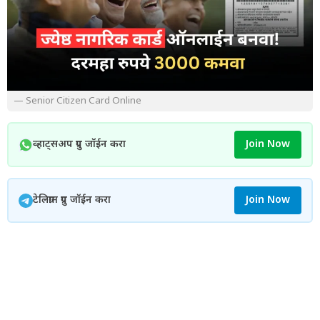
— Senior Citizen Card Online
व्हाट्सअप ग्रुप जॉईन करा
Join Now
टेलिग्राम ग्रुप जॉईन करा
Join Now