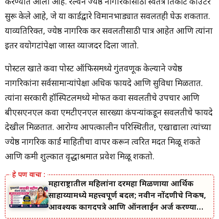
करण्यात आला आहे. रेल्वेने ज्येष्ठ नागरिकांसाठी स्वतंत्र तिकीट काउंटर
सुरू केले आहे, जे या कार्डद्वारे विमानभाड्यात सवलतही घेऊ शकतात.
याव्यतिरिक्त, ज्येष्ठ नागरिक कर सवलतीसाठी पात्र आहेत आणि त्यांना
इतर वयोगटांपेक्षा जास्त व्याजदर दिला जातो.
पोस्टल खाते किंवा पोस्ट ऑफिसमध्ये गुंतवणूक केल्याने ज्येष्ठ
नागरिकांना सर्वसामान्यांपेक्षा अधिक फायदे आणि सुविधा मिळतात.
त्यांना सरकारी हॉस्पिटलमध्ये मोफत किंवा सवलतीचे उपचार आणि
बीएसएनएल किंवा एमटीएनएल सारख्या कंपन्यांकडून सवलतीचे फायदे
देखील मिळतात. आरोग्य आपत्कालीन परिस्थितीत, एखाद्याला त्यांच्या
ज्येष्ठ नागरिक कार्ड माहितीचा वापर करून त्वरित मदत मिळू शकते
आणि कमी शुल्कात वृद्धाश्रमात प्रवेश मिळू शकतो.
महाराष्ट्रातील महिलांना दरमहा मिळणाऱ्या आर्थिक
साहाय्यामध्ये महत्त्वपूर्ण बदल; नवीन नोंदणीचे निकष,
आवश्यक कागदपत्रे आणि ऑनलाईन अर्ज करण्याची