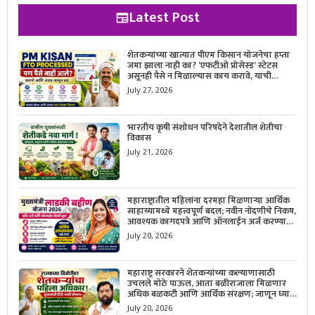
Latest Post
शेतकऱ्यांच्या खात्यात पीएम किसान योजनेचा हप्ता
जमा झाला नाही का? ‘एफटीओ प्रोसेस्ड’ स्टेटस
असूनही पैसे न मिळाल्यास काय करावे, याची
सविस्तर माहिती जाणून घ्या.
July 27, 2026
भारतीय कृषी संशोधन परिषदेने देशातील शेतीचा
विकास
July 21, 2026
महाराष्ट्रातील महिलांना दरमहा मिळणाऱ्या आर्थिक
साहाय्यामध्ये महत्त्वपूर्ण बदल; नवीन नोंदणीचे निकष,
आवश्यक कागदपत्रे आणि ऑनलाईन अर्ज करण्याची
सोपी प्रक्रिया जाणून घ्या.
July 20, 2026
महाराष्ट्र सरकारने शेतकऱ्यांच्या कल्याणासाठी
उचलले मोठे पाऊल, आता बळीराजाला मिळणार
अधिक बळकटी आणि आर्थिक संरक्षण; जाणून घ्या
सरकारचा नवा संकल्प.
July 20, 2026