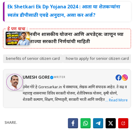
Ek Shetkari Ek Dp Yojana 2024 : आता या शेतकऱ्यांना
स्वतंत्र डीपीसाठी एवढे अनुदान, असा कर अर्ज?
नवीन शासकीय योजना आणि अपडेट्स: जाणून घ्या
ताज्या सरकारी निर्णयांची माहिती
benefits of senior citizen card
how to apply for senior citizen card
UMESH GORE
WRITER
उमेश गोरे हे Goresarkar.in चे संस्थापक, लेखक आणि संपादक आहेत. ते केंद्र व
महाराष्ट्र शासनाच्या विविध सरकारी योजना, शेतीविषयक योजना, कृषी धोरणे,
शेतकरी कल्याण, शिक्षण, शिष्यवृत्ती, सरकारी भरती आणि जनहिताच्या विषयांवर
… Read More
संशोधनाधारित माहिती मराठी भाषेत प्रकाशित करतात. प्रत्येक लेख तयार करताना
अधिकृत सरकारी संकेतस्थळे, शासन निर्णय (GR), अधिसूचना, विभागीय परिपत्रके
आणि संबंधित अधिकृत स्रोतांचा संदर्भ घेऊन माहितीची पडताळणी केली जाते.
SHARE.
वाचकांना अर्ज प्रक्रिया, पात्रता, आवश्यक कागदपत्रे, लाभ, अंतिम मुदत आणि
महत्त्वाच्या अटी सोप्या व समजण्यास सुलभ भाषेत उपलब्ध करून देण्यावर त्यांचा