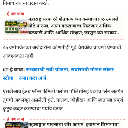
विमाधारकांना प्रदान करते.
महाराष्ट्र सरकारने शेतकऱ्यांच्या कल्याणासाठी उचलले
मोठे पाऊल, आता बळीराजाला मिळणार अधिक
बळकटी आणि आर्थिक संरक्षण; जाणून घ्या सरकारचा
नवा संकल्प.
45 वर्षांपर्यंतच्या अर्जदारांना कोणतीही पूर्व-वैद्यकीय चाचणी घेण्याची
आवश्यकता नाही.
👉 हे वाचा:
सरकारची नवी योजना, सर्वांसाठी मोफत सोलर
स्टोव्ह | असा करा अर्ज
एसबीआय हेल्थ प्लॅन्स फॅमिली फ्लोटर पॉलिसीसह एकाच प्लॅन अंतर्गत
तुमची अवलंबून असलेली मुले, पालक, जोडीदार आणि स्वतःसह संपूर्ण
कुटुंब कव्हर करण्याचा पर्याय देतात.
महाराष्ट्रात पावसाचा जोर कायम: हवामान विभागाचा