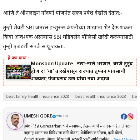
आणि ते ऑनलाइन नोंदणी योजनेत सहज प्रवेश देखील देतात:-
तुम्ही शेवटी SBI जनरल इन्शुरन्स कंपनीच्या शाखांना भेट देऊ शकता.
किंवा आवश्यक असल्यास SBI मेडिक्लेम पॉलिसी खरेदी करण्यासाठी
तुम्ही एजंटशी संपर्क साधू शकता.
Monsoon Update : नद्या-नाले भरणार, धरणे तुडुंब
होणार! ‘या’ तारखेपासून राज्यात तुफान पावसाची
शक्यता; पंजाबराव डख यांचा नवा अंदाज
best family health insurance 2023
best health insurance 2023
best
UMESH GORE
WRITER
उमेश गोरे हे Goresarkar.in चे संस्थापक, लेखक आणि संपादक आहेत. ते केंद्र व
महाराष्ट्र शासनाच्या विविध सरकारी योजना, शेतीविषयक योजना, कृषी धोरणे,
शेतकरी कल्याण, शिक्षण, शिष्यवृत्ती, सरकारी भरती आणि जनहिताच्या विषयांवर