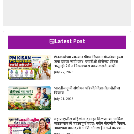
Latest Post
शेतकऱ्यांच्या खात्यात पीएम किसान योजनेचा हप्ता
जमा झाला नाही का? ‘एफटीओ प्रोसेस्ड’ स्टेटस
असूनही पैसे न मिळाल्यास काय करावे, याची
सविस्तर माहिती जाणून घ्या.
July 27, 2026
भारतीय कृषी संशोधन परिषदेने देशातील शेतीचा
विकास
July 21, 2026
महाराष्ट्रातील महिलांना दरमहा मिळणाऱ्या आर्थिक
साहाय्यामध्ये महत्त्वपूर्ण बदल; नवीन नोंदणीचे निकष,
आवश्यक कागदपत्रे आणि ऑनलाईन अर्ज करण्याची
सोपी प्रक्रिया जाणून घ्या.