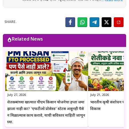
… Read More
संशोधनाधारित माहिती मराठी भाषेत प्रकाशित करतात. प्रत्येक लेख तयार करताना
अधिकृत सरकारी संकेतस्थळे, शासन निर्णय (GR), अधिसूचना, विभागीय परिपत्रके
आणि संबंधित अधिकृत स्रोतांचा संदर्भ घेऊन माहितीची पडताळणी केली जाते.
SHARE.
वाचकांना अर्ज प्रक्रिया, पात्रता, आवश्यक कागदपत्रे, लाभ, अंतिम मुदत आणि
महत्त्वाच्या अटी सोप्या व समजण्यास सुलभ भाषेत उपलब्ध करून देण्यावर त्यांचा
भर असतो. Goresarkar.in चा उद्देश महाराष्ट्रातील शेतकरी, विद्यार्थी, महिला,
Related News
युवक आणि सर्वसामान्य नागरिकांपर्यंत विश्वासार्ह, अद्ययावत आणि उपयुक्त माहिती
पोहोचवणे हा आहे. प्रकाशित माहिती वेळोवेळी अद्ययावत ठेवण्याचा प्रयत्न केला
जातो. अधिकृत निर्णयामध्ये बदल झाल्यास संबंधित लेख देखील अद्ययावत करण्यात
येतात. या संकेतस्थळावरील माहिती ही केवळ जनजागृती आणि मार्गदर्शनाच्या
उद्देशाने प्रकाशित केली जाते. कोणत्याही सरकारी योजनेसाठी अर्ज करण्यापूर्वी
संबंधित विभागाच्या अधिकृत संकेतस्थळावरील माहिती, नियम आणि अटींची
पडताळणी करण्याचा सल्ला दिला जातो.
July 27, 2026
July 21, 2026
शेतकऱ्यांच्या खात्यात पीएम किसान योजनेचा हप्ता जमा
भारतीय कृषी संशोधन परिष
झाला नाही का? ‘एफटीओ प्रोसेस्ड’ स्टेटस असूनही पैसे
विकास
न मिळाल्यास काय करावे, याची सविस्तर माहिती जाणून
घ्या.