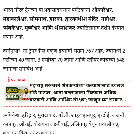
भारत गौरव ट्रेनच्या या प्रवासादरम्यान पर्यटकांना
ओंकारेश्वर,
महाकालेश्वर, सोमनाथ, द्वारका, द्वारकाधीश मंदिर, नागेश्वर,
त्र्यंबकेश्वर, घृष्णेश्वर आणि भीमाशंकर
ज्योतिर्लिंगाचे दर्शन देण्यात
येणार आहे.
वर्गानुसार, या ट्रेनमधील एकूण डब्यांची संख्या 767 आहे, ज्यामध्ये 2
एसीच्या 49 जागा, 3 एसीच्या 70 जागा आणि स्लीपर कोचच्या 648
जागांचा समावेश आहे.
महाराष्ट्र सरकारने शेतकऱ्यांच्या कल्याणासाठी उचलले
मोठे पाऊल, आता बळीराजाला मिळणार अधिक
बळकटी आणि आर्थिक संरक्षण; जाणून घ्या सरकारचा
नवा संकल्प.
ऋषिकेश, हरिद्वार, मुरादाबाद, बरेली, शाहजहानपूर, हरदोई, लखनौ,
कानपूर, ओराई, वीरांगना लक्ष्मीबाई, ललितपूर येथून प्रवासी चढू
शकतात किंवा उतरू शकतात.