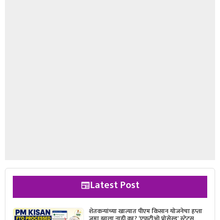
Latest Post
शेतकऱ्यांच्या खात्यात पीएम किसान योजनेचा हप्ता
जमा झाला नाही का? ‘एफटीओ प्रोसेस्ड’ स्टेटस