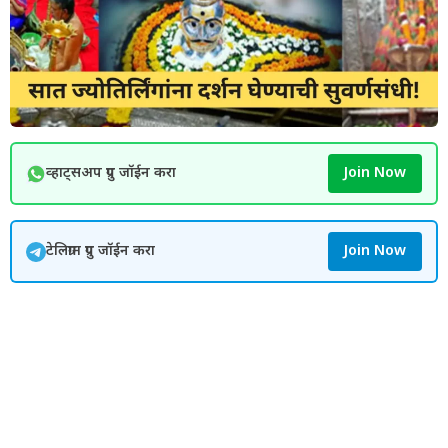
व्हाट्सअप ग्रुप जॉईन करा
Join Now
टेलिग्राम ग्रुप जॉईन करा
Join Now