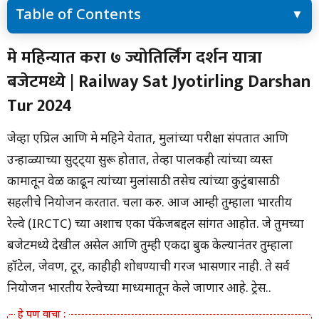
Table of Contents
मे महिन्यात करा ७ ज्योतिर्लिंग दर्शन यात्रा बजेटमध्ये | Railway Sat
मे महिन्यात करा ७ ज्योतिर्लिंग दर्शन यात्रा
Jyotirling Darshan Tur 2024
बजेटमध्ये | Railway Sat Jyotirling Darshan
पॅकेजनुसार ‘या’ ठिकाणी फेरफटका मारला जाईल
भाडे किती असेल ते जाणून घ्या
Tur 2024
प्रथम येणाऱ्यास प्राधान्य या तत्त्वावर पॅकेज बुकिंग सुरू आहे.
जेव्हा एप्रिल आणि मे महिने येतात, मुलांच्या परीक्षा संपतात आणि
उन्हाळ्याच्या सुट्ट्या सुरू होतात, तेव्हा पालकही त्यांच्या व्यस्त
कामातून वेळ काढून त्यांच्या मुलांसाठी तसेच त्यांच्या कुटुंबासाठी
सहलीचे नियोजन करतात. चला करु. आज आम्ही तुम्हाला भारतीय
रेल्वे (IRCTC) च्या अशाच एका पॅकेजबद्दल सांगत आहोत. जे तुमच्या
बजेटमध्ये देखील असेल आणि तुम्ही एकदा बुक केल्यानंतर तुम्हाला
हॉटेल, जेवण, टूर, काहीही शोधण्याची गरज भासणार नाही. ते सर्व
नियोजन भारतीय रेल्वेच्या माध्यमातून केले जाणार आहे. ट्रेस..