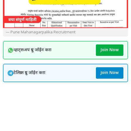
— Pune Mahanagarpalika Recruitment
व्हाट्सअप ग्रुप जॉईन करा
Join Now
टेलिग्राम ग्रुप जॉईन करा
Join Now