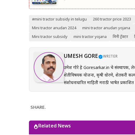
#mini tractor subsidy in telugu
260 tractor price 2023
Mini tractor anudan 2024
mini tractor anudan yojana
Mini tractor subsidy
mini tractor yojana
मिनी ट्रॅक्टर
UMESH GORE
WRITER
उमेश गोरे हे Goresarkar.in चे संस्थापक, ले
शेतीविषयक योजना, कृषी धोरणे, शेतकरी कल्य
संशोधनाधारित माहिती मराठी भाषेत प्रकाशित करतात. प्रत्येक लेख तयार करताना अधिकृत सरकारी संकेत
(GR), अधिसूचना, विभागीय परिपत्रके आणि संब
अर्ज प्रक्रिया, पात्रता, आवश्यक कागदपत्रे,
करून देण्यावर त्यांचा भर असतो. Goresarkar.in चा उद्देश महाराष्ट्रातील शेतकरी, विद्यार्थी, महिला, युवक आणि सर्वसामान्य
SHARE.
नागरिकांपर्यंत विश्वासार्ह, अद्ययावत आणि उप
प्रयत्न केला जातो. अधिकृत निर्णयामध्ये बदल झाल्यास
Related News
माहिती ही केवळ जनजागृती आणि मार्गदर्शनाच्या