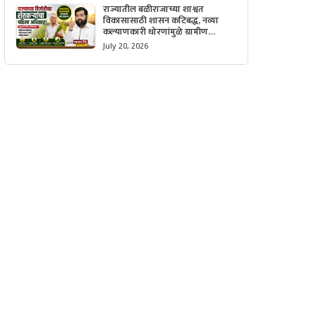
राज्यातील बळीराजाच्या शाश्वत
विकासासाठी शासन कटिबद्ध, नव्या
कल्याणकारी धोरणांमुळे ग्रामीण
अर्थव्यवस्थेला मिळणार मोठी गती.
July 20, 2026