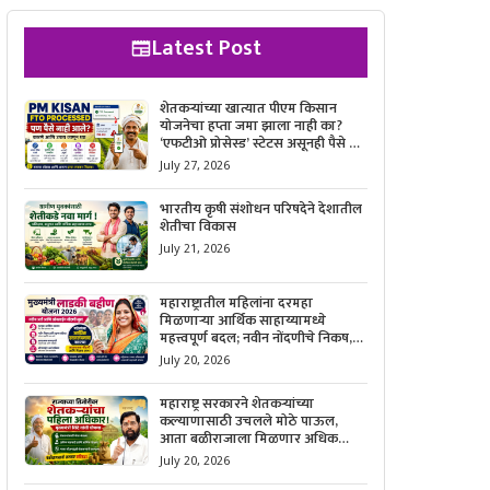
Latest Post
शेतकऱ्यांच्या खात्यात पीएम किसान
योजनेचा हप्ता जमा झाला नाही का?
‘एफटीओ प्रोसेस्ड’ स्टेटस असूनही पैसे न
मिळाल्यास काय करावे, याची सविस्तर
July 27, 2026
माहिती जाणून घ्या.
भारतीय कृषी संशोधन परिषदेने देशातील
शेतीचा विकास
July 21, 2026
महाराष्ट्रातील महिलांना दरमहा
मिळणाऱ्या आर्थिक साहाय्यामध्ये
महत्त्वपूर्ण बदल; नवीन नोंदणीचे निकष,
आवश्यक कागदपत्रे आणि ऑनलाईन
July 20, 2026
अर्ज करण्याची सोपी प्रक्रिया जाणून घ्या.
महाराष्ट्र सरकारने शेतकऱ्यांच्या
कल्याणासाठी उचलले मोठे पाऊल,
आता बळीराजाला मिळणार अधिक
बळकटी आणि आर्थिक संरक्षण; जाणून
July 20, 2026
घ्या सरकारचा नवा संकल्प.