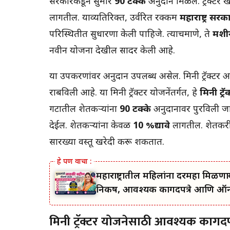
सरकारकडून सुमारे
90 टक्के
अनुदान मिळेल. ट्रॅक्ट
लागतील. याव्यतिरिक्त, उर्वरित रक्कम
महाराष्ट्र सरका
परिस्थितीत सुधारणा केली पाहिजे. त्याचप्रमाणे, ते
मशीन
नवीन योजना देखील सादर केली आहे.
या उपकरणांवर अनुदान उपलब्ध असेल. मिनी ट्रॅक्टर अ
राबविली आहे. या मिनी ट्रॅक्टर योजनेंतर्गत, हे
मिनी ट्रॅ
गटातील शेतकर्‍यांना
90 टक्के
अनुदानावर पुरविली जा
देईल. शेतकर्‍यांना केवळ
10 %द्यावे
लागतील. शेतकर
सारख्या वस्तू खरेदी करू शकतात.
महाराष्ट्रातील महिलांना दरमहा मिळणाऱ्
निकष, आवश्यक कागदपत्रे आणि ऑनलाईन
मिनी ट्रॅक्टर योजनेसाठी आवश्यक कागदपत