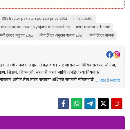
385 tractor pakistan punjab price 2023
mini tractor
mini tractor anudan yojana maharashtra
mini tractor scheme
मिनी ट्रॅक्टर अनुदान 2023
मिनी ट्रॅक्टर अनुदान योजना 2024
मिनी ट्रॅक्टर योजना
खक आणि संपादक आहेत. ते केंद्र व महाराष्ट्र शासनाच्या विविध सरकारी योजना,
ाण, शिक्षण, शिष्यवृत्ती, सरकारी भरती आणि जनहिताच्या विषयांवर
स्थळे, शासन निर्णय
… Read More
ंधित अधिकृत स्रोतांचा संदर्भ घेऊन माहितीची पडताळणी केली जाते. वाचकांना
 लाभ, अंतिम मुदत आणि महत्त्वाच्या अटी सोप्या व समजण्यास सुलभ भाषेत उपलब्ध
युक्त माहिती पोहोचवणे हा आहे. प्रकाशित माहिती वेळोवेळी अद्ययावत ठेवण्याचा
 संबंधित लेख देखील अद्ययावत करण्यात येतात. या संकेतस्थळावरील
 उद्देशाने प्रकाशित केली जाते. कोणत्याही सरकारी योजनेसाठी अर्ज करण्यापूर्वी