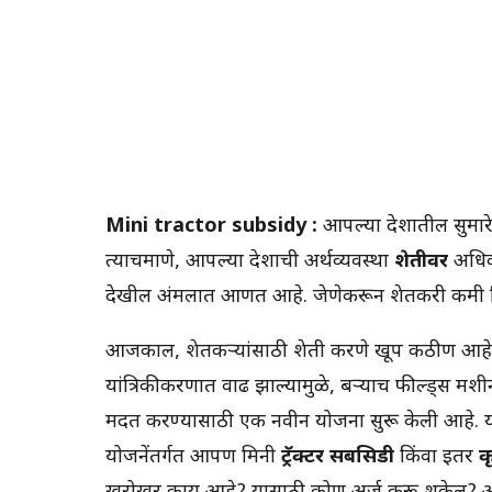
Mini tractor subsidy :
आपल्या देशातील सुमार
त्याचप्रमाणे, आपल्या देशाची अर्थव्यवस्था
शेतीवर
अधिक
देखील अंमलात आणत आहे. जेणेकरून शेतकरी कमी किंमत
आजकाल, शेतकऱ्यांसाठी शेती करणे खूप कठीण आहे. म्ह
यांत्रिकीकरणात वाढ झाल्यामुळे, बर्‍याच फील्ड्स मशीन
मदत करण्यासाठी एक नवीन योजना सुरू केली आहे. या अ
योजनेंतर्गत आपण मिनी
ट्रॅक्टर सबसिडी
किंवा इतर
क