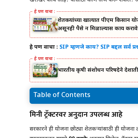
खरोखर काय आहे? यासाठी कोण अर्ज करू शकेल? आम्
शेतकऱ्यांच्या खात्यात पीएम किसान यो
असूनही पैसे न मिळाल्यास काय करावे,
हे पण वाचा :
SIP म्हणजे काय? SIP बद्दल सर्व प्रश्न
भारतीय कृषी संशोधन परिषदेने देशा
Table of Contents
मिनी ट्रॅक्टरवर अनुदान उपलब्ध आहे
मिनी ट्रॅक्टरवर अनुदान उपलब्ध आहे
सरकारने ही योजना छोट्या शेतकऱ्यांसाठी ही योजना