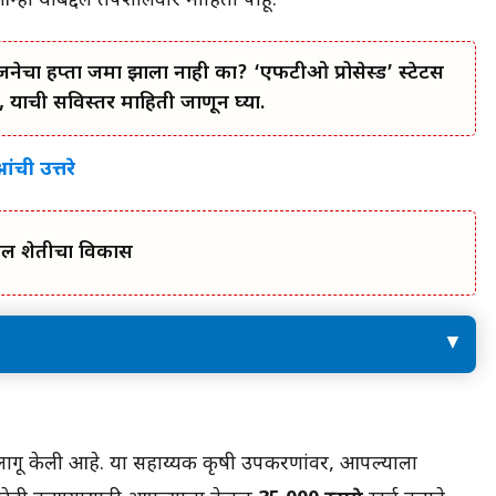
ही याबद्दल तपशीलवार माहिती पाहू.
जनेचा हप्ता जमा झाला नाही का? ‘एफटीओ प्रोसेस्ड’ स्टेटस
 याची सविस्तर माहिती जाणून घ्या.
ांची उत्तरे
तील शेतीचा विकास
मिनी ट्रॅक्टर योजनेसाठी आवश्यक कागदपत्रे
 लागू केली आहे. या सहाय्यक कृषी उपकरणांवर, आपल्याला