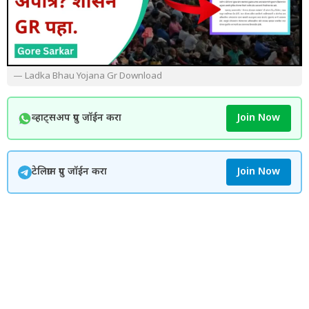
— Ladka Bhau Yojana Gr Download
व्हाट्सअप ग्रुप जॉईन करा
Join Now
टेलिग्राम ग्रुप जॉईन करा
Join Now