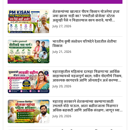
शेतकऱ्यांच्या खात्यात पीएम किसान योजनेचा हप्ता
जमा झाला नाही का? ‘एफटीओ प्रोसेस्ड’ स्टेटस
असूनही पैसे न मिळाल्यास काय करावे, याची
सविस्तर माहिती जाणून घ्या.
July 27, 2026
भारतीय कृषी संशोधन परिषदेने देशातील शेतीचा
विकास
July 21, 2026
महाराष्ट्रातील महिलांना दरमहा मिळणाऱ्या आर्थिक
साहाय्यामध्ये महत्त्वपूर्ण बदल; नवीन नोंदणीचे निकष,
आवश्यक कागदपत्रे आणि ऑनलाईन अर्ज करण्याची
सोपी प्रक्रिया जाणून घ्या.
July 20, 2026
महाराष्ट्र सरकारने शेतकऱ्यांच्या कल्याणासाठी
उचलले मोठे पाऊल, आता बळीराजाला मिळणार
अधिक बळकटी आणि आर्थिक संरक्षण; जाणून घ्या
सरकारचा नवा संकल्प.
July 20, 2026