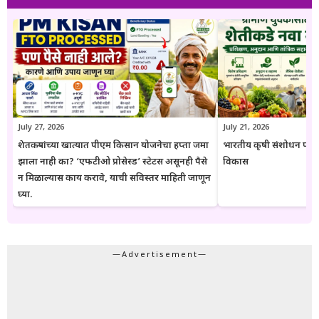
पोहोचवणे हा आहे. प्रकाशित माहिती वेळोवेळी अद्ययावत ठेवण्याचा प्रयत्न केला
जातो. अधिकृत निर्णयामध्ये बदल झाल्यास संबंधित लेख देखील अद्ययावत करण्यात
येतात. या संकेतस्थळावरील माहिती ही केवळ जनजागृती आणि मार्गदर्शनाच्या
उद्देशाने प्रकाशित केली जाते. कोणत्याही सरकारी योजनेसाठी अर्ज करण्यापूर्वी
संबंधित विभागाच्या अधिकृत संकेतस्थळावरील माहिती, नियम आणि अटींची
पडताळणी करण्याचा सल्ला दिला जातो.
July 27, 2026
July 21, 2026
शेतकऱ्यांच्या खात्यात पीएम किसान योजनेचा हप्ता जमा
भारतीय कृषी संशोधन परिष
झाला नाही का? ‘एफटीओ प्रोसेस्ड’ स्टेटस असूनही पैसे
विकास
न मिळाल्यास काय करावे, याची सविस्तर माहिती जाणून
घ्या.
—Advertisement—