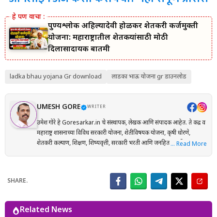
पुण्यश्लोक अहिल्यादेवी होळकर शेतकरी कर्जमुक्ती
योजना: महाराष्ट्रातील शेतकऱ्यांसाठी मोठी
दिलासादायक बातमी
ladka bhau yojana Gr download
लाडका भाऊ योजना gr डाउनलोड
UMESH GORE
WRITER
उमेश गोरे हे Goresarkar.in चे संस्थापक, लेखक आणि संपादक आहेत. ते केंद्र व
महाराष्ट्र शासनाच्या विविध सरकारी योजना, शेतीविषयक योजना, कृषी धोरणे,
शेतकरी कल्याण, शिक्षण, शिष्यवृत्ती, सरकारी भरती आणि जनहिताच्या विषयांवर
… Read More
संशोधनाधारित माहिती मराठी भाषेत प्रकाशित करतात. प्रत्येक लेख तयार करताना
अधिकृत सरकारी संकेतस्थळे, शासन निर्णय (GR), अधिसूचना, विभागीय परिपत्रके
आणि संबंधित अधिकृत स्रोतांचा संदर्भ घेऊन माहितीची पडताळणी केली जाते.
SHARE.
वाचकांना अर्ज प्रक्रिया, पात्रता, आवश्यक कागदपत्रे, लाभ, अंतिम मुदत आणि
महत्त्वाच्या अटी सोप्या व समजण्यास सुलभ भाषेत उपलब्ध करून देण्यावर त्यांचा
भर असतो. Goresarkar.in चा उद्देश महाराष्ट्रातील शेतकरी, विद्यार्थी, महिला,
Related News
युवक आणि सर्वसामान्य नागरिकांपर्यंत विश्वासार्ह, अद्ययावत आणि उपयुक्त माहिती