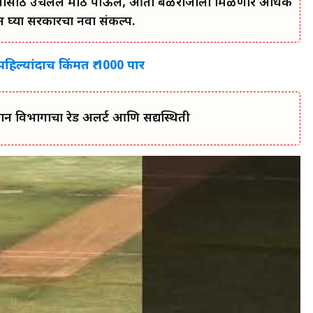
कल्याणासाठी उचलले मोठे पाऊल, आता बळीराजाला मिळणार अधिक
घ्या सरकारचा नवा संकल्प.
हिल्यांदाच किंमत ₹ 1000 पार
मान विभागाचा रेड अलर्ट आणि सद्यस्थिती