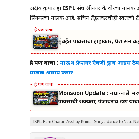
अक्षय कुमार हा
ISPL संघ
श्रीनगर के वीरचा मालक आ
सिंगम्सचा मालक आहे. सचिन तेंडुलकरचीही स्वतःची ट
मुंबईत पावसाचा हाहाकार, प्रशासना
हे पण वाचा :
माऊथ फ्रेशनर ऐवजी ड्राय आइस ठेवणा
मालक अद्याप फरार
Monsoon Update : नद्या-नाले भरणार
पावसाची शक्यता; पंजाबराव डख यांच
ISPL: Ram Charan Akshay Kumar Suriya dance to Natu Na