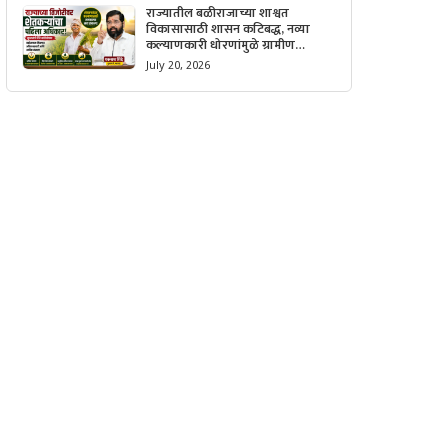
राज्यातील बळीराजाच्या शाश्वत
विकासासाठी शासन कटिबद्ध, नव्या
कल्याणकारी धोरणांमुळे ग्रामीण
अर्थव्यवस्थेला मिळणार मोठी गती.
July 20, 2026