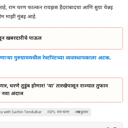
हे, राम चरण फाल्कन रायझर्स हैदराबादचा आणि सुर्या चेन्नई
ीम माझी मुंबई आहे.
कडून खबरदारीचे पाऊल
ऱ्या गुरुग्राममधील रेस्टॉरंटच्या व्यवस्थापकाला अटक,
, धरणे तुडुंब होणार! ‘या’ तारखेपासून राज्यात तुफान
ा नवा अंदाज
tu with Sachin Tendulkar
ISPL: राम चरण
अक्षय कुमार