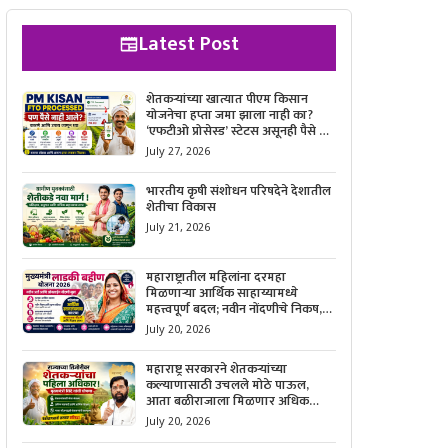
Latest Post
शेतकऱ्यांच्या खात्यात पीएम किसान
योजनेचा हप्ता जमा झाला नाही का?
‘एफटीओ प्रोसेस्ड’ स्टेटस असूनही पैसे न
मिळाल्यास काय करावे, याची सविस्तर
July 27, 2026
माहिती जाणून घ्या.
भारतीय कृषी संशोधन परिषदेने देशातील
शेतीचा विकास
July 21, 2026
महाराष्ट्रातील महिलांना दरमहा
मिळणाऱ्या आर्थिक साहाय्यामध्ये
महत्त्वपूर्ण बदल; नवीन नोंदणीचे निकष,
आवश्यक कागदपत्रे आणि ऑनलाईन
July 20, 2026
अर्ज करण्याची सोपी प्रक्रिया जाणून घ्या.
महाराष्ट्र सरकारने शेतकऱ्यांच्या
कल्याणासाठी उचलले मोठे पाऊल,
आता बळीराजाला मिळणार अधिक
बळकटी आणि आर्थिक संरक्षण; जाणून
July 20, 2026
घ्या सरकारचा नवा संकल्प.