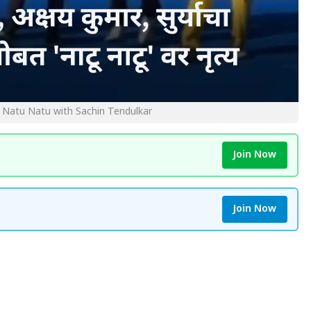
Natu Natu with Sachin Tendulkar
Join Now
Join Now