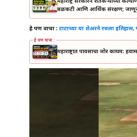
महाराष्ट्र सरकारने शेतकऱ्यांच्या 
बळकटी आणि आर्थिक संरक्षण; जाणून 
हे पण वाचा :
टाटाच्या या शेअरने रचला इतिहास, प
महाराष्ट्रात पावसाचा जोर कायम: हवा