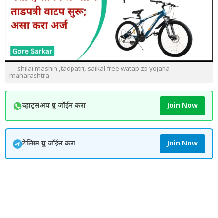
— shilai mashin ,tadpatri, saikal free watap zp yojana
maharashtra
व्हाट्सअप ग्रुप जॉईन करा
Join Now
टेलिग्राम ग्रुप जॉईन करा
Join Now