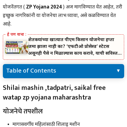
योजनेंतर्गत (
ZP Yojana 2024
) अर्ज मागविण्यात येत आहेत, तरी
इच्छुक नागरिकांनी या योजनेचा लाभ घ्यावा, असे कळविण्यात येत
आहे.
शेतकऱ्यांच्या खात्यात पीएम किसान योजनेचा हप्ता
जमा झाला नाही का? ‘एफटीओ प्रोसेस्ड’ स्टेटस
असूनही पैसे न मिळाल्यास काय करावे, याची सविस्तर
माहिती जाणून घ्या.
Table of Contents
Shilai mashin ,tadpatri, saikal free watap zp yojana
Shilai mashin ,tadpatri, saikal free
maharashtra
watap zp yojana maharashtra
योजनेचे तपशील
अर्जाचा कालावधी आणि कुठे अर्ज करायचा?
आवश्यक कागदपत्रे
योजनेचे तपशील
Bandhkam Kamgar Yojana 2024 : बांधकाम कामगारांना मिळत आहे ५
हजार रुपये; पेटी व भांडी संच सोबत | असा कर अर्ज
मागासवर्गीय महिलांसाठी शिलाई मशीन
अर्ज प्रक्रिया आणि कालावधी