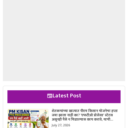
Latest Post
शेतकऱ्यांच्या खात्यात पीएम किसान योजनेचा हप्ता
जमा झाला नाही का? ‘एफटीओ प्रोसेस्ड’ स्टेटस
असूनही पैसे न मिळाल्यास काय करावे, याची
सविस्तर माहिती जाणून घ्या.
July 27, 2026