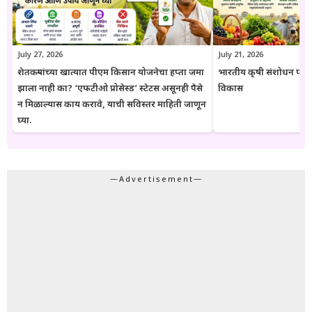
संबंधित विभागाच्या अधिकृत संकेतस्थळावरील माहिती, नियम आणि अटींची
पडताळणी करण्याचा सल्ला दिला जातो.
July 27, 2026
July 21, 2026
शेतकऱ्यांच्या खात्यात पीएम किसान योजनेचा हप्ता जमा
भारतीय कृषी संशोधन परिष
झाला नाही का? ‘एफटीओ प्रोसेस्ड’ स्टेटस असूनही पैसे
विकास
न मिळाल्यास काय करावे, याची सविस्तर माहिती जाणून
घ्या.
—Advertisement—