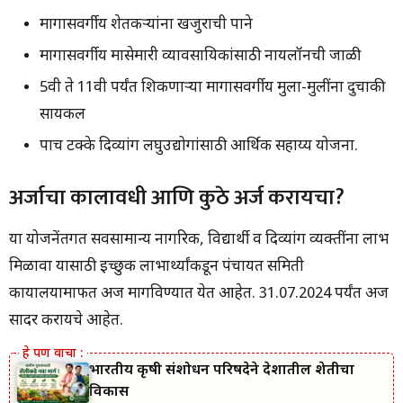
कोण पात्र असेल…
मागासवर्गीय शेतकऱ्यांना खजुराची पाने
प्रसिद्धीपत्रक डाउनलोड करण्यासाठी येथे क्लिक करा
Xerox Sewing Machine Yojana 2024 : 100 टक्के अनुदानावर मिळत
मागासवर्गीय मासेमारी व्यावसायिकांसाठी नायलॉनची जाळी
आहे झेरॉक्स, शिलाई मशीन | असा करा अर्ज
5वी ते 11वी पर्यंत शिकणाऱ्या मागासवर्गीय मुला-मुलींना दुचाकी
सायकल
पाच टक्के दिव्यांग लघुउद्योगांसाठी आर्थिक सहाय्य योजना.
अर्जाचा कालावधी आणि कुठे अर्ज करायचा?
या योजनेंतर्गत सर्वसामान्य नागरिक, विद्यार्थी व दिव्यांग व्यक्तींना लाभ
मिळावा यासाठी इच्छुक लाभार्थ्यांकडून पंचायत समिती
कार्यालयामार्फत अर्ज मागविण्यात येत आहेत. 31.07.2024 पर्यंत अर्ज
सादर करायचे आहेत.
भारतीय कृषी संशोधन परिषदेने देशातील शेतीचा
विकास