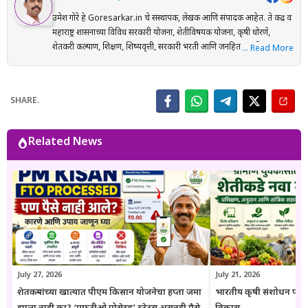
उमेश गोरे हे Goresarkar.in चे संस्थापक, लेखक आणि संपादक आहेत. ते केंद्र व
महाराष्ट्र शासनाच्या विविध सरकारी योजना, शेतीविषयक योजना, कृषी धोरणे,
शेतकरी कल्याण, शिक्षण, शिष्यवृत्ती, सरकारी भरती आणि जनहिताच्या विषयांवर
… Read More
संशोधनाधारित माहिती मराठी भाषेत प्रकाशित करतात. प्रत्येक लेख तयार करताना
अधिकृत सरकारी संकेतस्थळे, शासन निर्णय (GR), अधिसूचना, विभागीय परिपत्रके
आणि संबंधित अधिकृत स्रोतांचा संदर्भ घेऊन माहितीची पडताळणी केली जाते.
SHARE.
वाचकांना अर्ज प्रक्रिया, पात्रता, आवश्यक कागदपत्रे, लाभ, अंतिम मुदत आणि
महत्त्वाच्या अटी सोप्या व समजण्यास सुलभ भाषेत उपलब्ध करून देण्यावर त्यांचा
भर असतो. Goresarkar.in चा उद्देश महाराष्ट्रातील शेतकरी, विद्यार्थी, महिला,
Related News
युवक आणि सर्वसामान्य नागरिकांपर्यंत विश्वासार्ह, अद्ययावत आणि उपयुक्त माहिती
पोहोचवणे हा आहे. प्रकाशित माहिती वेळोवेळी अद्ययावत ठेवण्याचा प्रयत्न केला
जातो. अधिकृत निर्णयामध्ये बदल झाल्यास संबंधित लेख देखील अद्ययावत करण्यात
येतात. या संकेतस्थळावरील माहिती ही केवळ जनजागृती आणि मार्गदर्शनाच्या
उद्देशाने प्रकाशित केली जाते. कोणत्याही सरकारी योजनेसाठी अर्ज करण्यापूर्वी
संबंधित विभागाच्या अधिकृत संकेतस्थळावरील माहिती, नियम आणि अटींची
पडताळणी करण्याचा सल्ला दिला जातो.
July 27, 2026
July 21, 2026
शेतकऱ्यांच्या खात्यात पीएम किसान योजनेचा हप्ता जमा
भारतीय कृषी संशोधन परिष