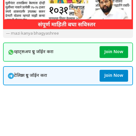
— mazi kanya bhagyashree
व्हाट्सअप ग्रुप जॉईन करा
Join Now
टेलिग्राम ग्रुप जॉईन करा
Join Now