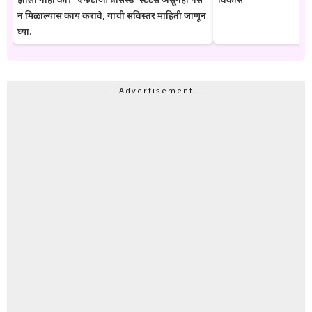
झाला नाही का? ‘एफटीओ प्रोसेस्ड’ स्टेटस असूनही पैसे
विकास
न मिळाल्यास काय करावे, याची सविस्तर माहिती जाणून
घ्या.
—Advertisement—