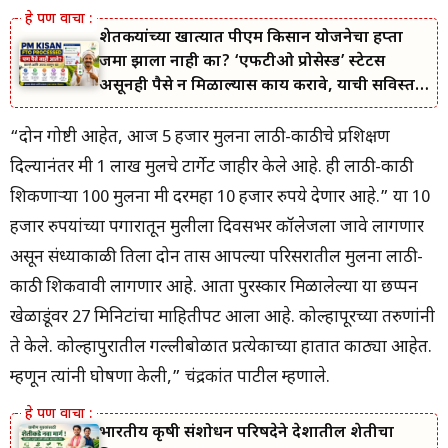
शेतकऱ्यांच्या खात्यात पीएम किसान योजनेचा हप्ता
जमा झाला नाही का? ‘एफटीओ प्रोसेस्ड’ स्टेटस
असूनही पैसे न मिळाल्यास काय करावे, याची सविस्तर
माहिती जाणून घ्या.
“दोन गोष्टी आहेत, आज 5 हजार मुलींना लाठी-काठीचे प्रशिक्षण
दिल्यानंतर मी 1 लाख मुलींचे टार्गेट जाहीर केले आहे. ही लाठी-काठी
शिकणाऱ्या 100 मुलींना मी दरमहा 10 हजार रुपये देणार आहे.” या 10
हजार रुपयांच्या पगारातून मुलीला दिवसभर कॉलेजला जावे लागणार
असून संध्याकाळी तिला दोन तास आपल्या परिसरातील मुलींना लाठी-
काठी शिकवावी लागणार आहे. आता पुरस्कार मिळालेल्या या छप्पन
खेळाडूंवर 27 मिनिटांचा माहितीपट आला आहे. कोल्हापूरच्या तरुणांनी
ते केले. कोल्हापुरातील गल्लीबोळात प्रत्येकाच्या हातात काठ्या आहेत.
म्हणून त्यांनी घोषणा केली,” चंद्रकांत पाटील म्हणाले.
भारतीय कृषी संशोधन परिषदेने देशातील शेतीचा