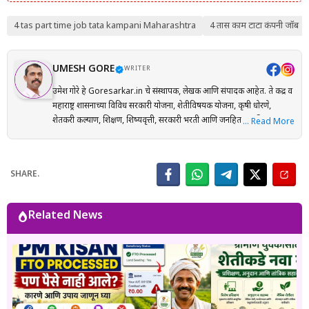
4 tas part time job tata kampani Maharashtra
4 तास काम टाटा कंपनी जॉब
UMESH GORE
WRITER
उमेश गोरे हे Goresarkar.in चे संस्थापक, लेखक आणि संपादक आहेत. ते केंद्र व
महाराष्ट्र शासनाच्या विविध सरकारी योजना, शेतीविषयक योजना, कृषी धोरणे,
शेतकरी कल्याण, शिक्षण, शिष्यवृत्ती, सरकारी भरती आणि जनहिताच्या विषयांवर
… Read More
संशोधनाधारित माहिती मराठी भाषेत प्रकाशित करतात. प्रत्येक लेख तयार करताना
अधिकृत सरकारी संकेतस्थळे, शासन निर्णय (GR), अधिसूचना, विभागीय परिपत्रके
आणि संबंधित अधिकृत स्रोतांचा संदर्भ घेऊन माहितीची पडताळणी केली जाते.
SHARE.
वाचकांना अर्ज प्रक्रिया, पात्रता, आवश्यक कागदपत्रे, लाभ, अंतिम मुदत आणि
महत्त्वाच्या अटी सोप्या व समजण्यास सुलभ भाषेत उपलब्ध करून देण्यावर त्यांचा
भर असतो. Goresarkar.in चा उद्देश महाराष्ट्रातील शेतकरी, विद्यार्थी, महिला,
Related News
युवक आणि सर्वसामान्य नागरिकांपर्यंत विश्वासार्ह, अद्ययावत आणि उपयुक्त माहिती
पोहोचवणे हा आहे. प्रकाशित माहिती वेळोवेळी अद्ययावत ठेवण्याचा प्रयत्न केला
जातो. अधिकृत निर्णयामध्ये बदल झाल्यास संबंधित लेख देखील अद्ययावत करण्यात
येतात. या संकेतस्थळावरील माहिती ही केवळ जनजागृती आणि मार्गदर्शनाच्या
उद्देशाने प्रकाशित केली जाते. कोणत्याही सरकारी योजनेसाठी अर्ज करण्यापूर्वी
संबंधित विभागाच्या अधिकृत संकेतस्थळावरील माहिती, नियम आणि अटींची