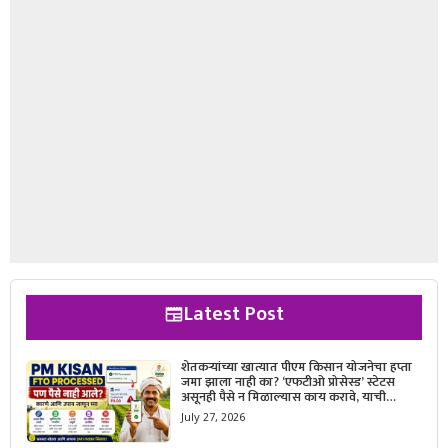
Latest Post
शेतकऱ्यांच्या खात्यात पीएम किसान योजनेचा हप्ता
जमा झाला नाही का? ‘एफटीओ प्रोसेस्ड’ स्टेटस
असूनही पैसे न मिळाल्यास काय करावे, याची
सविस्तर माहिती जाणून घ्या.
July 27, 2026