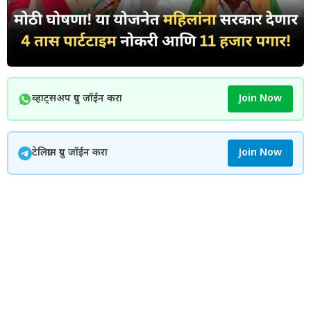
व्हाट्सअप ग्रुप जॉईन करा
Join Now
टेलिग्राम ग्रुप जॉईन करा
Join Now