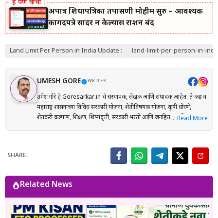
अपात्र शिधापत्रिका तपासणी मोहीम सुरु – आवश्यक
कागदपत्रे सादर न केल्यास राशन बंद
Land Limit Per Person in India Update :
land-limit-per-person-in-indi
UMESH GORE
WRITER
उमेश गोरे हे Goresarkar.in चे संस्थापक, लेखक आणि संपादक आहेत. ते केंद्र व
महाराष्ट्र शासनाच्या विविध सरकारी योजना, शेतीविषयक योजना, कृषी धोरणे,
शेतकरी कल्याण, शिक्षण, शिष्यवृत्ती, सरकारी भरती आणि जनहिताच्या विषयांवर
… Read More
संशोधनाधारित माहिती मराठी भाषेत प्रकाशित करतात. प्रत्येक लेख तयार करताना
अधिकृत सरकारी संकेतस्थळे, शासन निर्णय (GR), अधिसूचना, विभागीय परिपत्रके
आणि संबंधित अधिकृत स्रोतांचा संदर्भ घेऊन माहितीची पडताळणी केली जाते.
SHARE.
वाचकांना अर्ज प्रक्रिया, पात्रता, आवश्यक कागदपत्रे, लाभ, अंतिम मुदत आणि
महत्त्वाच्या अटी सोप्या व समजण्यास सुलभ भाषेत उपलब्ध करून देण्यावर त्यांचा
भर असतो. Goresarkar.in चा उद्देश महाराष्ट्रातील शेतकरी, विद्यार्थी, महिला,
Related News
युवक आणि सर्वसामान्य नागरिकांपर्यंत विश्वासार्ह, अद्ययावत आणि उपयुक्त माहिती
पोहोचवणे हा आहे. प्रकाशित माहिती वेळोवेळी अद्ययावत ठेवण्याचा प्रयत्न केला
जातो. अधिकृत निर्णयामध्ये बदल झाल्यास संबंधित लेख देखील अद्ययावत करण्यात