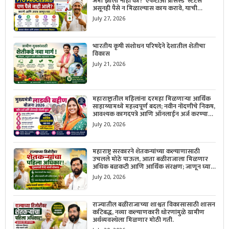
जमा झाला नाही का? ‘एफटीओ प्रोसेस्ड’ स्टेटस
असूनही पैसे न मिळाल्यास काय करावे, याची
सविस्तर माहिती जाणून घ्या.
July 27, 2026
भारतीय कृषी संशोधन परिषदेने देशातील शेतीचा
विकास
July 21, 2026
महाराष्ट्रातील महिलांना दरमहा मिळणाऱ्या आर्थिक
साहाय्यामध्ये महत्त्वपूर्ण बदल; नवीन नोंदणीचे निकष,
आवश्यक कागदपत्रे आणि ऑनलाईन अर्ज करण्याची
सोपी प्रक्रिया जाणून घ्या.
July 20, 2026
महाराष्ट्र सरकारने शेतकऱ्यांच्या कल्याणासाठी
उचलले मोठे पाऊल, आता बळीराजाला मिळणार
अधिक बळकटी आणि आर्थिक संरक्षण; जाणून घ्या
सरकारचा नवा संकल्प.
July 20, 2026
राज्यातील बळीराजाच्या शाश्वत विकासासाठी शासन
कटिबद्ध, नव्या कल्याणकारी धोरणांमुळे ग्रामीण
अर्थव्यवस्थेला मिळणार मोठी गती.