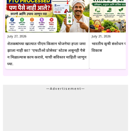
येतात. या संकेतस्थळावरील माहिती ही केवळ जनजागृती आणि मार्गदर्शनाच्या
उद्देशाने प्रकाशित केली जाते. कोणत्याही सरकारी योजनेसाठी अर्ज करण्यापूर्वी
संबंधित विभागाच्या अधिकृत संकेतस्थळावरील माहिती, नियम आणि अटींची
पडताळणी करण्याचा सल्ला दिला जातो.
July 27, 2026
July 21, 2026
शेतकऱ्यांच्या खात्यात पीएम किसान योजनेचा हप्ता जमा
भारतीय कृषी संशोधन परिष
झाला नाही का? ‘एफटीओ प्रोसेस्ड’ स्टेटस असूनही पैसे
विकास
न मिळाल्यास काय करावे, याची सविस्तर माहिती जाणून
घ्या.
—Advertisement—