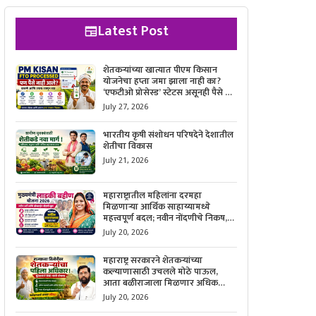
Latest Post
शेतकऱ्यांच्या खात्यात पीएम किसान
योजनेचा हप्ता जमा झाला नाही का?
‘एफटीओ प्रोसेस्ड’ स्टेटस असूनही पैसे न
मिळाल्यास काय करावे, याची सविस्तर
July 27, 2026
माहिती जाणून घ्या.
भारतीय कृषी संशोधन परिषदेने देशातील
शेतीचा विकास
July 21, 2026
महाराष्ट्रातील महिलांना दरमहा
मिळणाऱ्या आर्थिक साहाय्यामध्ये
महत्त्वपूर्ण बदल; नवीन नोंदणीचे निकष,
आवश्यक कागदपत्रे आणि ऑनलाईन
July 20, 2026
अर्ज करण्याची सोपी प्रक्रिया जाणून घ्या.
महाराष्ट्र सरकारने शेतकऱ्यांच्या
कल्याणासाठी उचलले मोठे पाऊल,
आता बळीराजाला मिळणार अधिक
बळकटी आणि आर्थिक संरक्षण; जाणून
July 20, 2026
घ्या सरकारचा नवा संकल्प.