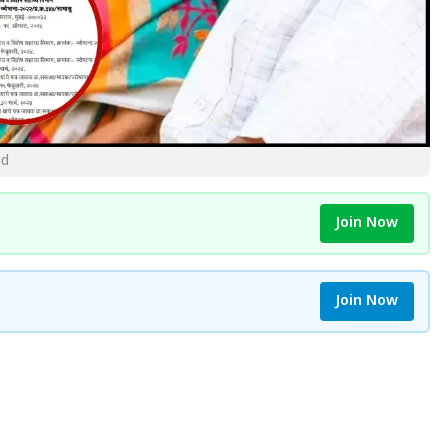
ad
Join Now
Join Now