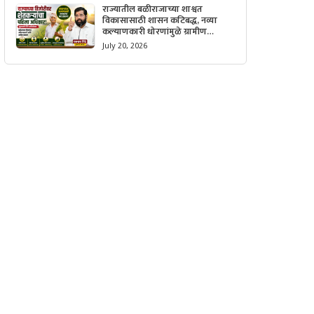
राज्यातील बळीराजाच्या शाश्वत
विकासासाठी शासन कटिबद्ध, नव्या
कल्याणकारी धोरणांमुळे ग्रामीण
अर्थव्यवस्थेला मिळणार मोठी गती.
July 20, 2026