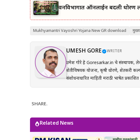
वनविभागात ऑनलाईन बदली धोरण लागू
Mukhyamantri Vayoshri Yojana New GR download
मुख्य
UMESH GORE
WRITER
उमेश गोरे हे Goresarkar.in चे संस्थापक, ले
शेतीविषयक योजना, कृषी धोरणे, शेतकरी कल्य
संशोधनाधारित माहिती मराठी भाषेत प्रकाशित करतात. प्रत्येक लेख तयार करताना अधिकृत सरकारी संकेत
(GR), अधिसूचना, विभागीय परिपत्रके आणि संब
अर्ज प्रक्रिया, पात्रता, आवश्यक कागदपत्रे,
करून देण्यावर त्यांचा भर असतो. Goresarkar.in चा उद्देश महाराष्ट्रातील शेतकरी, विद्यार्थी, महिला, युवक आणि सर्वसामान्य
SHARE.
नागरिकांपर्यंत विश्वासार्ह, अद्ययावत आणि उप
प्रयत्न केला जातो. अधिकृत निर्णयामध्ये बदल झाल्यास
Related News
माहिती ही केवळ जनजागृती आणि मार्गदर्शनाच्या
संबंधित विभागाच्या अधिकृत संकेतस्थळावरी