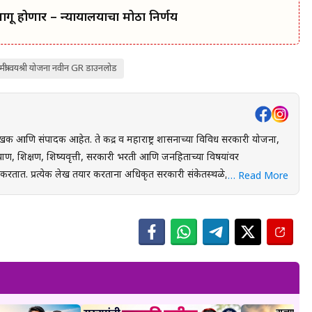
 होणार – न्यायालयाचा मोठा निर्णय
मंत्री वयश्री योजना नवीन GR डाउनलोड
खक आणि संपादक आहेत. ते केंद्र व महाराष्ट्र शासनाच्या विविध सरकारी योजना,
ाण, शिक्षण, शिष्यवृत्ती, सरकारी भरती आणि जनहिताच्या विषयांवर
स्थळे, शासन निर्णय
… Read More
ंधित अधिकृत स्रोतांचा संदर्भ घेऊन माहितीची पडताळणी केली जाते. वाचकांना
 लाभ, अंतिम मुदत आणि महत्त्वाच्या अटी सोप्या व समजण्यास सुलभ भाषेत उपलब्ध
युक्त माहिती पोहोचवणे हा आहे. प्रकाशित माहिती वेळोवेळी अद्ययावत ठेवण्याचा
 संबंधित लेख देखील अद्ययावत करण्यात येतात. या संकेतस्थळावरील
 उद्देशाने प्रकाशित केली जाते. कोणत्याही सरकारी योजनेसाठी अर्ज करण्यापूर्वी
ल माहिती, नियम आणि अटींची पडताळणी करण्याचा सल्ला दिला जातो.