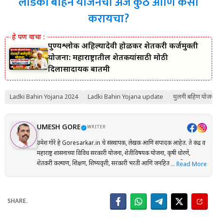
लाडकी बहिन योजनेचा अर्ज कुठे आणि कसा
करायचा?
पुण्यश्लोक अहिल्यादेवी होळकर शेतकरी कर्जमुक्ती
योजना: महाराष्ट्रातील शेतकऱ्यांसाठी मोठी
दिलासादायक बातमी
Ladki Bahin Yojana 2024
Ladki Bahin Yojana update
मुलगी बहिण योजना
UMESH GORE
WRITER
उमेश गोरे हे Goresarkar.in चे संस्थापक, लेखक आणि संपादक आहेत. ते केंद्र व
महाराष्ट्र शासनाच्या विविध सरकारी योजना, शेतीविषयक योजना, कृषी धोरणे,
शेतकरी कल्याण, शिक्षण, शिष्यवृत्ती, सरकारी भरती आणि जनहिताच्या विषयांवर
… Read More
संशोधनाधारित माहिती मराठी भाषेत प्रकाशित करतात. प्रत्येक लेख तयार करताना
अधिकृत सरकारी संकेतस्थळे, शासन निर्णय (GR), अधिसूचना, विभागीय परिपत्रके
आणि संबंधित अधिकृत स्रोतांचा संदर्भ घेऊन माहितीची पडताळणी केली जाते.
SHARE.
वाचकांना अर्ज प्रक्रिया, पात्रता, आवश्यक कागदपत्रे, लाभ, अंतिम मुदत आणि
महत्त्वाच्या अटी सोप्या व समजण्यास सुलभ भाषेत उपलब्ध करून देण्यावर त्यांचा