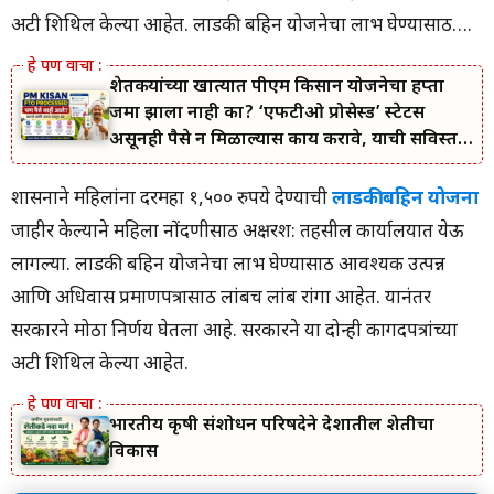
अटी शिथिल केल्या आहेत. लाडकी बहिन योजनेचा लाभ घेण्यासाठी….
शेतकऱ्यांच्या खात्यात पीएम किसान योजनेचा हप्ता
जमा झाला नाही का? ‘एफटीओ प्रोसेस्ड’ स्टेटस
असूनही पैसे न मिळाल्यास काय करावे, याची सविस्तर
माहिती जाणून घ्या.
शासनाने महिलांना दरमहा १,५०० रुपये देण्याची
लाडकी बहिन योजना
जाहीर केल्याने महिला नोंदणीसाठी अक्षरश: तहसील कार्यालयात येऊ
लागल्या. लाडकी बहिन योजनेचा लाभ घेण्यासाठी आवश्यक उत्पन्न
आणि अधिवास प्रमाणपत्रासाठी लांबच लांब रांगा आहेत. यानंतर
सरकारने मोठा निर्णय घेतला आहे. सरकारने या दोन्ही कागदपत्रांच्या
अटी शिथिल केल्या आहेत.
भारतीय कृषी संशोधन परिषदेने देशातील शेतीचा
विकास