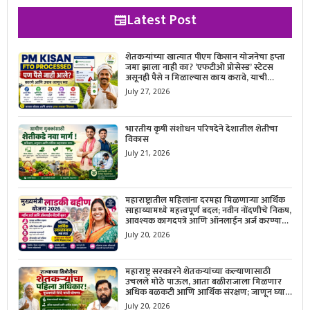
Latest Post
शेतकऱ्यांच्या खात्यात पीएम किसान योजनेचा हप्ता
जमा झाला नाही का? ‘एफटीओ प्रोसेस्ड’ स्टेटस
असूनही पैसे न मिळाल्यास काय करावे, याची
सविस्तर माहिती जाणून घ्या.
July 27, 2026
भारतीय कृषी संशोधन परिषदेने देशातील शेतीचा
विकास
July 21, 2026
महाराष्ट्रातील महिलांना दरमहा मिळणाऱ्या आर्थिक
साहाय्यामध्ये महत्त्वपूर्ण बदल; नवीन नोंदणीचे निकष,
आवश्यक कागदपत्रे आणि ऑनलाईन अर्ज करण्याची
सोपी प्रक्रिया जाणून घ्या.
July 20, 2026
महाराष्ट्र सरकारने शेतकऱ्यांच्या कल्याणासाठी
उचलले मोठे पाऊल, आता बळीराजाला मिळणार
अधिक बळकटी आणि आर्थिक संरक्षण; जाणून घ्या
सरकारचा नवा संकल्प.
July 20, 2026