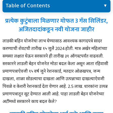
Table of Contents
प्रत्येक कुटुंबाला मिळणार मोफत 3 गॅस सिलिंडर, अजितदादांकडून नवी योजना
प्रत्येक कुटुंबाला मिळणार मोफत 3 गॅस सिलिंडर,
जाहीर
अजितदादांकडून नवी योजना जाहीर
लाडकी बहिन योजनेचा अर्ज कुठे आणि कसा करायचा?
लाडकी बहिन योजनेचा लाभ घेण्यासाठी आवश्यक कागदपत्रे सादर
करण्याची शेवटची तारीख १५ जुलै 2024 होती. मात्र अखेर महिलांच्या
समस्या लक्षात घेऊन सरकारने ही तारीख ३१ ऑगस्टपर्यंत वाढवली.
सरकारने लाडली बेहन योजनेत मोठा बदल केला असून आता रहिवासी
प्रमाणपत्राऐवजी १५ वर्ष जुने रेशनकार्ड, मतदार ओळखपत्र, जन्म
दाखला, शाळा सोडल्याचा दाखला आणि उत्पन्नाच्या दाखल्याऐवजी
पिवळे व केशरी रेशनकार्ड देता येणार आहे. 2.5 लाख. धारकांना उत्पन्न
प्रमाणपत्रातून सूट देण्यात आली आहे. पाहा लाडली बेहन योजनेच्या
अटींमध्ये सरकारने काय बदल केले?