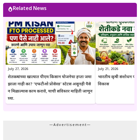
भर असतो. Goresarkar.in चा उद्देश महाराष्ट्रातील शेतकरी, विद्यार्थी, महिला,
Related News
युवक आणि सर्वसामान्य नागरिकांपर्यंत विश्वासार्ह, अद्ययावत आणि उपयुक्त माहिती
पोहोचवणे हा आहे. प्रकाशित माहिती वेळोवेळी अद्ययावत ठेवण्याचा प्रयत्न केला
जातो. अधिकृत निर्णयामध्ये बदल झाल्यास संबंधित लेख देखील अद्ययावत करण्यात
येतात. या संकेतस्थळावरील माहिती ही केवळ जनजागृती आणि मार्गदर्शनाच्या
उद्देशाने प्रकाशित केली जाते. कोणत्याही सरकारी योजनेसाठी अर्ज करण्यापूर्वी
संबंधित विभागाच्या अधिकृत संकेतस्थळावरील माहिती, नियम आणि अटींची
पडताळणी करण्याचा सल्ला दिला जातो.
July 27, 2026
July 21, 2026
शेतकऱ्यांच्या खात्यात पीएम किसान योजनेचा हप्ता जमा
भारतीय कृषी संशोधन परिष
झाला नाही का? ‘एफटीओ प्रोसेस्ड’ स्टेटस असूनही पैसे
विकास
न मिळाल्यास काय करावे, याची सविस्तर माहिती जाणून
घ्या.
—Advertisement—