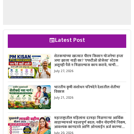
Latest Post
शेतकऱ्यांच्या खात्यात पीएम किसान योजनेचा हप्ता
जमा झाला नाही का? ‘एफटीओ प्रोसेस्ड’ स्टेटस
असूनही पैसे न मिळाल्यास काय करावे, याची
सविस्तर माहिती जाणून घ्या.
July 27, 2026
भारतीय कृषी संशोधन परिषदेने देशातील शेतीचा
विकास
July 21, 2026
महाराष्ट्रातील महिलांना दरमहा मिळणाऱ्या आर्थिक
साहाय्यामध्ये महत्त्वपूर्ण बदल; नवीन नोंदणीचे निकष,
आवश्यक कागदपत्रे आणि ऑनलाईन अर्ज करण्याची
सोपी प्रक्रिया जाणून घ्या.
July 20, 2026