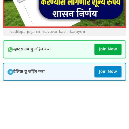
— vadiloparjit-jamin-navavar-kashi-karaychi
व्हाट्सअप ग्रुप जॉईन करा
Join Now
टेलिग्राम ग्रुप जॉईन करा
Join Now