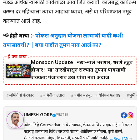
मंडळ अधिकाऱ्यांसाठी कार्यशाळा आयोजित करावी. कालबद्ध कार्यक्रम
करून दर महिन्याला त्याचा आढावा घ्यावा, असे या परिपत्रकात नमूद
करण्यात आले आहे.
📢 हेही वाचा :-
पोकरा अनुदान योजना लाभार्थी यादी कशी
तपासायची? | बघा यादीत तुमच नाव आलं का?
Monsoon Update : नद्या-नाले भरणार, धरणे तुडुंब
होणार! ‘या’ तारखेपासून राज्यात तुफान पावसाची
शक्यता; पंजाबराव डख यांचा नवा अंदाज
#जमिनिची फेरफार
#जमिनीचा उतारा
#जमीन महसूल अधिनियम महाराष्ट्र
#भुमी अभ
UMESH GORE
WRITER
उमेश गोरे हे Goresarkar.in चे संस्थापक, लेखक आणि संपादक आहेत. ते केंद्र व
महाराष्ट्र शासनाच्या विविध सरकारी योजना, शेतीविषयक योजना, कृषी धोरणे,
शेतकरी कल्याण, शिक्षण, शिष्यवृत्ती, सरकारी भरती आणि जनहिताच्या विषयांवर
… Read More