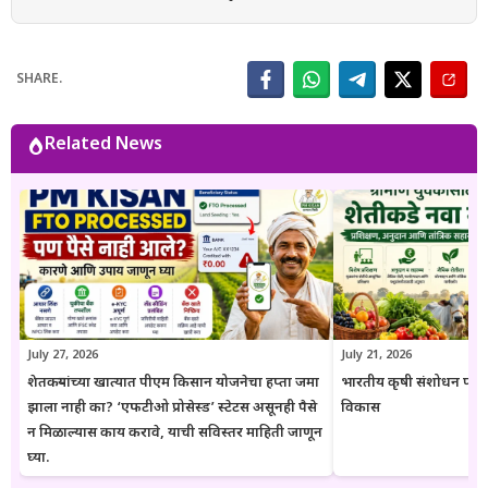
संशोधनाधारित माहिती मराठी भाषेत प्रकाशित करतात. प्रत्येक लेख तयार करताना
अधिकृत सरकारी संकेतस्थळे, शासन निर्णय (GR), अधिसूचना, विभागीय परिपत्रके
आणि संबंधित अधिकृत स्रोतांचा संदर्भ घेऊन माहितीची पडताळणी केली जाते.
SHARE.
वाचकांना अर्ज प्रक्रिया, पात्रता, आवश्यक कागदपत्रे, लाभ, अंतिम मुदत आणि
महत्त्वाच्या अटी सोप्या व समजण्यास सुलभ भाषेत उपलब्ध करून देण्यावर त्यांचा
भर असतो. Goresarkar.in चा उद्देश महाराष्ट्रातील शेतकरी, विद्यार्थी, महिला,
Related News
युवक आणि सर्वसामान्य नागरिकांपर्यंत विश्वासार्ह, अद्ययावत आणि उपयुक्त माहिती
पोहोचवणे हा आहे. प्रकाशित माहिती वेळोवेळी अद्ययावत ठेवण्याचा प्रयत्न केला
जातो. अधिकृत निर्णयामध्ये बदल झाल्यास संबंधित लेख देखील अद्ययावत करण्यात
येतात. या संकेतस्थळावरील माहिती ही केवळ जनजागृती आणि मार्गदर्शनाच्या
उद्देशाने प्रकाशित केली जाते. कोणत्याही सरकारी योजनेसाठी अर्ज करण्यापूर्वी
संबंधित विभागाच्या अधिकृत संकेतस्थळावरील माहिती, नियम आणि अटींची
पडताळणी करण्याचा सल्ला दिला जातो.
July 27, 2026
July 21, 2026
शेतकऱ्यांच्या खात्यात पीएम किसान योजनेचा हप्ता जमा
भारतीय कृषी संशोधन परिष
झाला नाही का? ‘एफटीओ प्रोसेस्ड’ स्टेटस असूनही पैसे
विकास
न मिळाल्यास काय करावे, याची सविस्तर माहिती जाणून
घ्या.