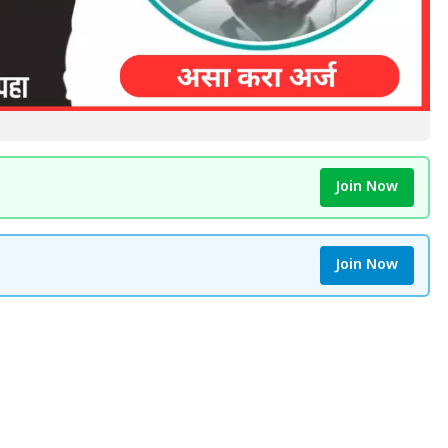
Join Now
Join Now