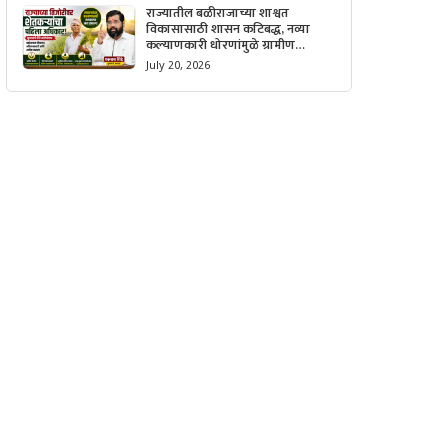
राज्यातील बळीराजाच्या शाश्वत
विकासासाठी शासन कटिबद्ध, नव्या
कल्याणकारी धोरणांमुळे ग्रामीण
अर्थव्यवस्थेला मिळणार मोठी गती.
July 20, 2026