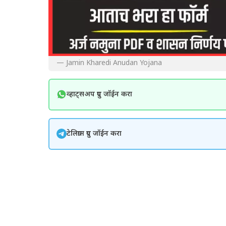
— Jamin Kharedi Anudan Yojana
व्हाट्सअप ग्रुप जॉईन करा
टेलिग्राम ग्रुप जॉईन करा