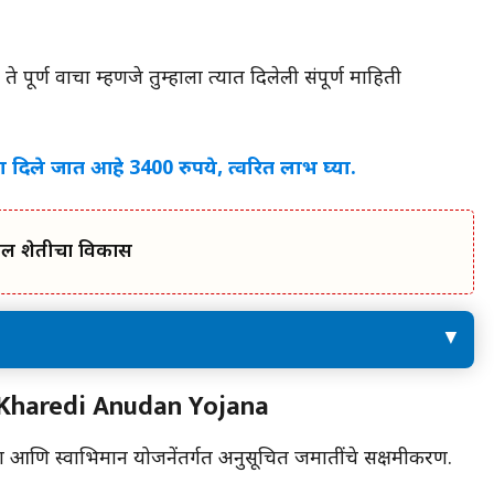
ूर्ण वाचा म्हणजे तुम्हाला त्यात दिलेली संपूर्ण माहिती
ा दिले जात आहे 3400 रुपये, त्वरित लाभ घ्या.
तील शेतीचा विकास
शेतजमीन खरेदी अनुदान योजना दस्तऐवज | Jamin
in Kharedi Anudan Yojana
Kharedi Anudan Yojana
amin
अर्ज कुठे सादर करावा आपल्या जिल्ह्याच्या सहायक
 आणि स्वाभिमान योजनेंतर्गत अनुसूचित जमातींचे सक्षमीकरण.
आयुक्त, समाज कल्याण ऑफिस