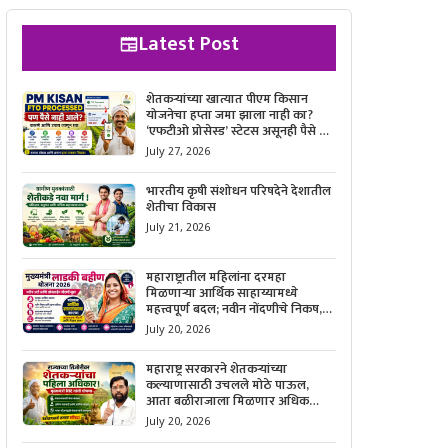
Latest Post
शेतकऱ्यांच्या खात्यात पीएम किसान
योजनेचा हप्ता जमा झाला नाही का?
‘एफटीओ प्रोसेस्ड’ स्टेटस असूनही पैसे न
मिळाल्यास काय करावे, याची सविस्तर
July 27, 2026
माहिती जाणून घ्या.
भारतीय कृषी संशोधन परिषदेने देशातील
शेतीचा विकास
July 21, 2026
महाराष्ट्रातील महिलांना दरमहा
मिळणाऱ्या आर्थिक साहाय्यामध्ये
महत्त्वपूर्ण बदल; नवीन नोंदणीचे निकष,
आवश्यक कागदपत्रे आणि ऑनलाईन
July 20, 2026
अर्ज करण्याची सोपी प्रक्रिया जाणून घ्या.
महाराष्ट्र सरकारने शेतकऱ्यांच्या
कल्याणासाठी उचलले मोठे पाऊल,
आता बळीराजाला मिळणार अधिक
बळकटी आणि आर्थिक संरक्षण; जाणून
July 20, 2026
घ्या सरकारचा नवा संकल्प.