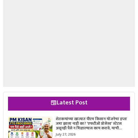
Latest Post
शेतकऱ्यांच्या खात्यात पीएम किसान योजनेचा हप्ता
जमा झाला नाही का? ‘एफटीओ प्रोसेस्ड’ स्टेटस
असूनही पैसे न मिळाल्यास काय करावे, याची
सविस्तर माहिती जाणून घ्या.
July 27, 2026