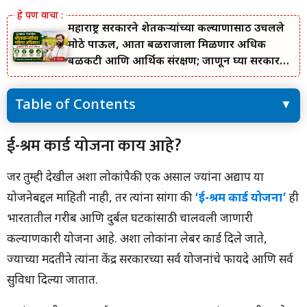
महाराष्ट्र सरकारने शेतकऱ्यांच्या कल्याणासाठी उचलले
मोठे पाऊल, आता बळीराजाला मिळणार अधिक
बळकटी आणि आर्थिक संरक्षण; जाणून घ्या सरकारचा
नवा संकल्प.
Table of Contents
ई-श्रम कार्ड योजना काय आहे?
ई-श्रम कार्ड योजना काय आहे?
ई-श्रम कार्डसाठी आवश्यक कागदपत्रे
ई-श्रम कार्ड पेमेंट लिस्ट कशी पहायची?
जर तुम्ही देखील अशा लोकांपैकी एक असाल ज्यांना अद्याप या
योजनेबद्दल माहिती नाही, तर त्यांना सांगा की
‘ई-श्रम कार्ड योजना’
ही
भारतातील गरीब आणि दुर्बल घटकांसाठी चालवली जाणारी
कल्याणकारी योजना आहे. अशा लोकांना लेबर कार्ड दिले जाते,
ज्याच्या मदतीने त्यांना केंद्र सरकारच्या सर्व योजनांचे फायदे आणि सर्व
सुविधा दिल्या जातात.