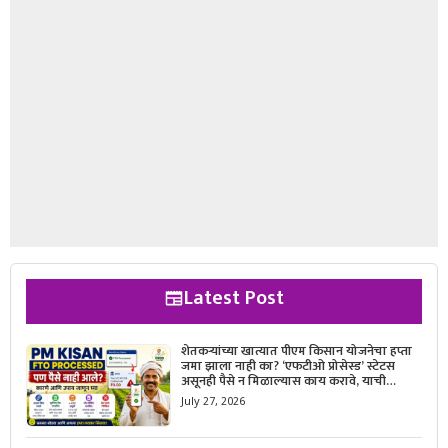
Latest Post
शेतकऱ्यांच्या खात्यात पीएम किसान योजनेचा हप्ता
जमा झाला नाही का? ‘एफटीओ प्रोसेस्ड’ स्टेटस
असूनही पैसे न मिळाल्यास काय करावे, याची
सविस्तर माहिती जाणून घ्या.
July 27, 2026