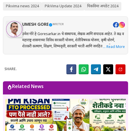
Pikvima news 2024
PikVima Update 2024
पिकविमा अपडेट 2024
UMESH GORE
WRITER
उमेश गोरे हे Goresarkar.in चे संस्थापक, लेखक आणि संपादक आहेत. ते केंद्र व
महाराष्ट्र शासनाच्या विविध सरकारी योजना, शेतीविषयक योजना, कृषी धोरणे,
शेतकरी कल्याण, शिक्षण, शिष्यवृत्ती, सरकारी भरती आणि जनहिताच्या विषयांवर
… Read More
संशोधनाधारित माहिती मराठी भाषेत प्रकाशित करतात. प्रत्येक लेख तयार करताना
अधिकृत सरकारी संकेतस्थळे, शासन निर्णय (GR), अधिसूचना, विभागीय परिपत्रके
आणि संबंधित अधिकृत स्रोतांचा संदर्भ घेऊन माहितीची पडताळणी केली जाते.
SHARE.
वाचकांना अर्ज प्रक्रिया, पात्रता, आवश्यक कागदपत्रे, लाभ, अंतिम मुदत आणि
महत्त्वाच्या अटी सोप्या व समजण्यास सुलभ भाषेत उपलब्ध करून देण्यावर त्यांचा
भर असतो. Goresarkar.in चा उद्देश महाराष्ट्रातील शेतकरी, विद्यार्थी, महिला,
Related News
युवक आणि सर्वसामान्य नागरिकांपर्यंत विश्वासार्ह, अद्ययावत आणि उपयुक्त माहिती
पोहोचवणे हा आहे. प्रकाशित माहिती वेळोवेळी अद्ययावत ठेवण्याचा प्रयत्न केला
जातो. अधिकृत निर्णयामध्ये बदल झाल्यास संबंधित लेख देखील अद्ययावत करण्यात
येतात. या संकेतस्थळावरील माहिती ही केवळ जनजागृती आणि मार्गदर्शनाच्या
उद्देशाने प्रकाशित केली जाते. कोणत्याही सरकारी योजनेसाठी अर्ज करण्यापूर्वी
संबंधित विभागाच्या अधिकृत संकेतस्थळावरील माहिती, नियम आणि अटींची
पडताळणी करण्याचा सल्ला दिला जातो.