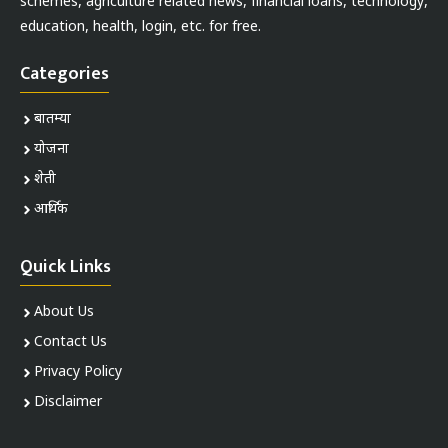
schemes, agriculture related news, financial loans, technology,
education, health, login, etc. for free.
Categories
बातम्या
योजना
शेती
आर्थिक
Quick Links
About Us
Contact Us
Privacy Policy
Disclaimer