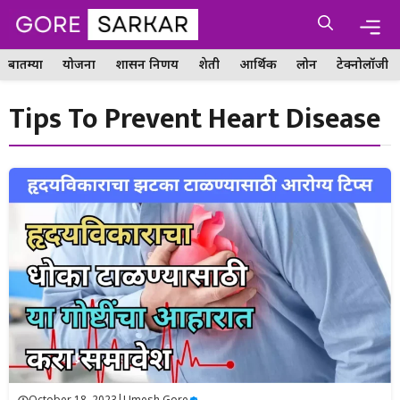
Skip
Me
to
content
बातम्या
योजना
शासन निर्णय
शेती
आर्थिक
लोन
टेक्नोलॉजी
Tips To Prevent Heart Disease