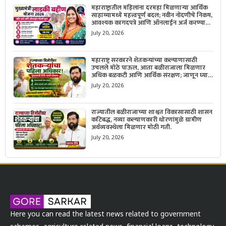
महाराष्ट्रातील महिलांना दरमहा मिळणाऱ्या आर्थिक
साहाय्यामध्ये महत्त्वपूर्ण बदल; नवीन नोंदणीचे निकष,
आवश्यक कागदपत्रे आणि ऑनलाईन अर्ज करण्याची
सोपी प्रक्रिया जाणून घ्या.
July 20, 2026
महाराष्ट्र सरकारने शेतकऱ्यांच्या कल्याणासाठी
उचलले मोठे पाऊल, आता बळीराजाला मिळणार
अधिक बळकटी आणि आर्थिक संरक्षण; जाणून घ्या
सरकारचा नवा संकल्प.
July 20, 2026
राज्यातील बळीराजाच्या शाश्वत विकासासाठी शासन
कटिबद्ध, नव्या कल्याणकारी धोरणांमुळे ग्रामीण
अर्थव्यवस्थेला मिळणार मोठी गती.
July 20, 2026
Here you can read the latest news related to government