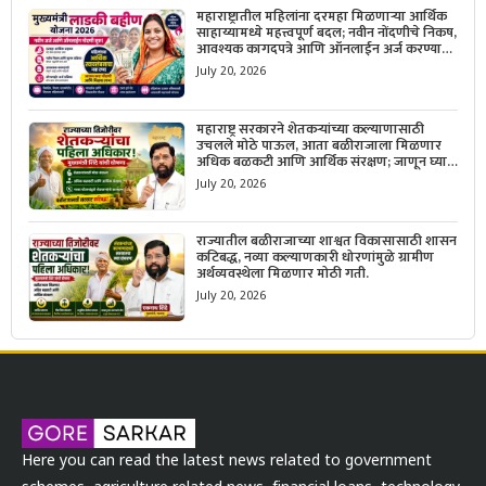
महाराष्ट्रातील महिलांना दरमहा मिळणाऱ्या आर्थिक
साहाय्यामध्ये महत्त्वपूर्ण बदल; नवीन नोंदणीचे निकष,
आवश्यक कागदपत्रे आणि ऑनलाईन अर्ज करण्याची
सोपी प्रक्रिया जाणून घ्या.
July 20, 2026
महाराष्ट्र सरकारने शेतकऱ्यांच्या कल्याणासाठी
उचलले मोठे पाऊल, आता बळीराजाला मिळणार
अधिक बळकटी आणि आर्थिक संरक्षण; जाणून घ्या
सरकारचा नवा संकल्प.
July 20, 2026
राज्यातील बळीराजाच्या शाश्वत विकासासाठी शासन
कटिबद्ध, नव्या कल्याणकारी धोरणांमुळे ग्रामीण
अर्थव्यवस्थेला मिळणार मोठी गती.
July 20, 2026
Here you can read the latest news related to government