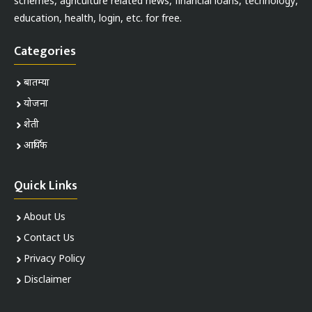
schemes, agriculture related news, financial loans, technology,
education, health, login, etc. for free.
Categories
बातम्या
योजना
शेती
आर्थिक
Quick Links
About Us
Contact Us
Privacy Policy
Disclaimer