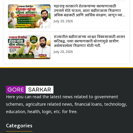
महाराष्ट्र सरकारने शेतकऱ्यांच्या कल्याणासाठी
उचलले मोठे पाऊल, आता बळीराजाला मिळणार
अधिक बळकटी आणि आर्थिक संरक्षण; जाणून घ्या
सरकारचा नवा संकल्प.
July 20, 2026
राज्यातील बळीराजाच्या शाश्वत विकासासाठी शासन
कटिबद्ध, नव्या कल्याणकारी धोरणांमुळे ग्रामीण
अर्थव्यवस्थेला मिळणार मोठी गती.
July 20, 2026
Here you can read the latest news related to government
schemes, agriculture related news, financial loans, technology,
education, health, login, etc. for free.
Categories