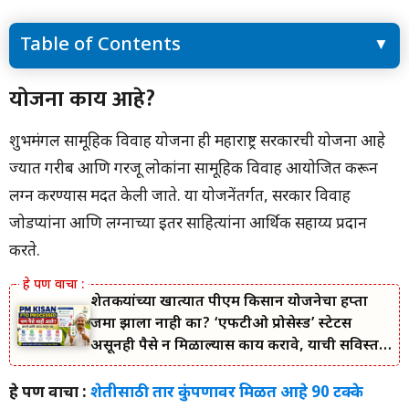
Table of Contents
योजना काय आहे?
योजना काय आहे?
आता काय बदलले आहे?
याचा काय फायदा होईल?
शुभमंगल सामूहिक विवाह योजना ही महाराष्ट्र सरकारची योजना आहे
या योजनेचा फायदा कसा घ्यावा?
ज्यात गरीब आणि गरजू लोकांना सामूहिक विवाह आयोजित करून
लग्न करण्यास मदत केली जाते. या योजनेंतर्गत, सरकार विवाह
जोडप्यांना आणि लग्नाच्या इतर साहित्यांना आर्थिक सहाय्य प्रदान
करते.
शेतकऱ्यांच्या खात्यात पीएम किसान योजनेचा हप्ता
जमा झाला नाही का? ‘एफटीओ प्रोसेस्ड’ स्टेटस
असूनही पैसे न मिळाल्यास काय करावे, याची सविस्तर
माहिती जाणून घ्या.
हे पण वाचा :
शेतीसाठी तार कुंपणावर मिळत आहे 90 टक्के