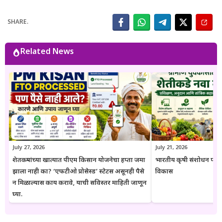
अधिकृत सरकारी संकेतस्थळे, शासन निर्णय (GR), अधिसूचना, विभागीय परिपत्रके
आणि संबंधित अधिकृत स्रोतांचा संदर्भ घेऊन माहितीची पडताळणी केली जाते.
SHARE.
वाचकांना अर्ज प्रक्रिया, पात्रता, आवश्यक कागदपत्रे, लाभ, अंतिम मुदत आणि
महत्त्वाच्या अटी सोप्या व समजण्यास सुलभ भाषेत उपलब्ध करून देण्यावर त्यांचा
भर असतो. Goresarkar.in चा उद्देश महाराष्ट्रातील शेतकरी, विद्यार्थी, महिला,
Related News
युवक आणि सर्वसामान्य नागरिकांपर्यंत विश्वासार्ह, अद्ययावत आणि उपयुक्त माहिती
पोहोचवणे हा आहे. प्रकाशित माहिती वेळोवेळी अद्ययावत ठेवण्याचा प्रयत्न केला
जातो. अधिकृत निर्णयामध्ये बदल झाल्यास संबंधित लेख देखील अद्ययावत करण्यात
येतात. या संकेतस्थळावरील माहिती ही केवळ जनजागृती आणि मार्गदर्शनाच्या
उद्देशाने प्रकाशित केली जाते. कोणत्याही सरकारी योजनेसाठी अर्ज करण्यापूर्वी
संबंधित विभागाच्या अधिकृत संकेतस्थळावरील माहिती, नियम आणि अटींची
पडताळणी करण्याचा सल्ला दिला जातो.
July 27, 2026
July 21, 2026
शेतकऱ्यांच्या खात्यात पीएम किसान योजनेचा हप्ता जमा
भारतीय कृषी संशोधन परिष
झाला नाही का? ‘एफटीओ प्रोसेस्ड’ स्टेटस असूनही पैसे
विकास
न मिळाल्यास काय करावे, याची सविस्तर माहिती जाणून
घ्या.