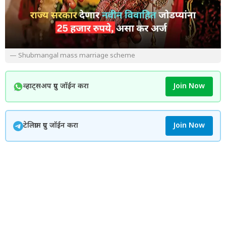
— Shubmangal mass marriage scheme
व्हाट्सअप ग्रुप जॉईन करा
Join Now
टेलिग्राम ग्रुप जॉईन करा
Join Now