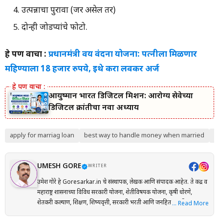
उत्पन्नाचा पुरावा (जर असेल तर)
दोन्ही जोडप्यांचे फोटो.
हे पण वाचा :
प्रधानमंत्री वय वंदना योजना: पत्नीला मिळणार
महिण्याला 18 हजार रुपये, इथे करा लवकर अर्ज
आयुष्मान भारत डिजिटल मिशन: आरोग्य सेवेच्या
डिजिटल क्रांतीचा नवा अध्याय
apply for marriag loan
best way to handle money when married
c
UMESH GORE
WRITER
उमेश गोरे हे Goresarkar.in चे संस्थापक, लेखक आणि संपादक आहेत. ते केंद्र व
महाराष्ट्र शासनाच्या विविध सरकारी योजना, शेतीविषयक योजना, कृषी धोरणे,
शेतकरी कल्याण, शिक्षण, शिष्यवृत्ती, सरकारी भरती आणि जनहिताच्या विषयांवर
… Read More
संशोधनाधारित माहिती मराठी भाषेत प्रकाशित करतात. प्रत्येक लेख तयार करताना