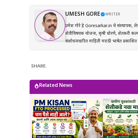
UMESH GORE
WRITER
उमेश गोरे हे Goresarkar.in चे संस्थापक, ले
शेतीविषयक योजना, कृषी धोरणे, शेतकरी कल्य
संशोधनाधारित माहिती मराठी भाषेत प्रकाशित करतात. प्रत्येक लेख तयार करताना अधिकृत सरकारी संकेत
(GR), अधिसूचना, विभागीय परिपत्रके आणि संब
अर्ज प्रक्रिया, पात्रता, आवश्यक कागदपत्रे,
करून देण्यावर त्यांचा भर असतो. Goresarkar.in चा उद्देश महाराष्ट्रातील शेतकरी, विद्यार्थी, महिला, युवक आणि सर्वसामान्य
SHARE.
नागरिकांपर्यंत विश्वासार्ह, अद्ययावत आणि उप
प्रयत्न केला जातो. अधिकृत निर्णयामध्ये बदल झाल्यास
Related News
माहिती ही केवळ जनजागृती आणि मार्गदर्शनाच्या
संबंधित विभागाच्या अधिकृत संकेतस्थळावरी