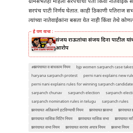
ग्रामसभेतही महिला सरपंचाचा पती किंवा नातेवाईक समोर
सरपंच पाटी निर्णय घेतात. काही ठिकाणी पतिराज सभ
त्यांच्या नातेवाईकांना बसता येत नाही किंवा तेथे कोणत
संजय राऊतांचा संजय दिना पाटील यांच
आरोप
#ग्रामपंचायत व बांधकाम नियम
bjp women sarpanch case takes
haryana sarpanch protest
perni nani explains new rul
perni nani explains rules for winning sarpanch candidate
sarpanch chunav
sarpanch election
sarpanch elect
sarpanch nomination rules in telugu
sarpanch rules
ग्रामपंचायत अतिक्रमणे हटविण्याची नियम
ग्रामपंचायत ग्रामसभा
ग्रामपंचायत
ग्रामपंचायत मासिक मिटिंग नियम
ग्रामपंचायत मासिक सभा
ग्रामपंचायत 
ग्रामपंचायत सभा नियम
ग्रामपंचायत सरपंच अपात्र नियम
ग्रामसभा नियम