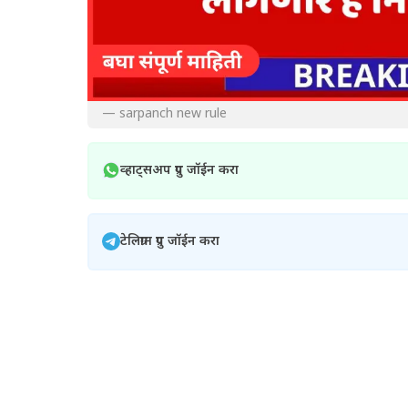
— sarpanch new rule
व्हाट्सअप ग्रुप जॉईन करा
टेलिग्राम ग्रुप जॉईन करा