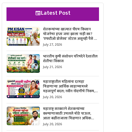
Latest Post
शेतकऱ्यांच्या खात्यात पीएम किसान
योजनेचा हप्ता जमा झाला नाही का?
‘एफटीओ प्रोसेस्ड’ स्टेटस असूनही पैसे न
मिळाल्यास काय करावे, याची सविस्तर
July 27, 2026
माहिती जाणून घ्या.
भारतीय कृषी संशोधन परिषदेने देशातील
शेतीचा विकास
July 21, 2026
महाराष्ट्रातील महिलांना दरमहा
मिळणाऱ्या आर्थिक साहाय्यामध्ये
महत्त्वपूर्ण बदल; नवीन नोंदणीचे निकष,
आवश्यक कागदपत्रे आणि ऑनलाईन
July 20, 2026
अर्ज करण्याची सोपी प्रक्रिया जाणून घ्या.
महाराष्ट्र सरकारने शेतकऱ्यांच्या
कल्याणासाठी उचलले मोठे पाऊल,
आता बळीराजाला मिळणार अधिक
बळकटी आणि आर्थिक संरक्षण; जाणून
July 20, 2026
घ्या सरकारचा नवा संकल्प.