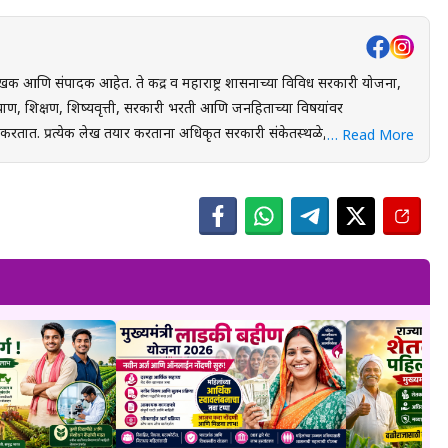
खक आणि संपादक आहेत. ते केंद्र व महाराष्ट्र शासनाच्या विविध सरकारी योजना,
ाण, शिक्षण, शिष्यवृत्ती, सरकारी भरती आणि जनहिताच्या विषयांवर
स्थळे, शासन निर्णय
… Read More
ंधित अधिकृत स्रोतांचा संदर्भ घेऊन माहितीची पडताळणी केली जाते. वाचकांना
 लाभ, अंतिम मुदत आणि महत्त्वाच्या अटी सोप्या व समजण्यास सुलभ भाषेत उपलब्ध
युक्त माहिती पोहोचवणे हा आहे. प्रकाशित माहिती वेळोवेळी अद्ययावत ठेवण्याचा
 संबंधित लेख देखील अद्ययावत करण्यात येतात. या संकेतस्थळावरील
 उद्देशाने प्रकाशित केली जाते. कोणत्याही सरकारी योजनेसाठी अर्ज करण्यापूर्वी
ल माहिती, नियम आणि अटींची पडताळणी करण्याचा सल्ला दिला जातो.