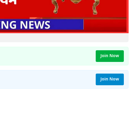
Join Now
Join Now