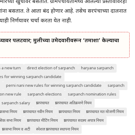
च्या खुर्चीवर बसतात. ग्रामपंचायतीमध्ये आलेल्या प्रस्तावांवरही
ांना बसतात. ते आता बंद होणार आहे. तसेच सरपंचाच्या दालनात
्याही निर्णयावर चर्चा करता येत नाही.
्यावर पलटवार; मुलीच्या उमेदवारीवरून ‘तमाशा’ केल्याचा
 a new turn
direct election of sarpanch
haryana sarpanch
es for winning sarpanch candidate
perni nani new rules for winning sarpanch candidate
sarpanch
ion new rule
sarpanch elections
sarpanch nomination rules
sarpanch salary
ग्रामपंचायत
ग्रामपंचायत अतिक्रमणे नियम
 ग्रामसभा नियम
ग्रामपंचायत नवीन नियम
ग्रामपंचायत नियम
ग्रामपंचायत मत मोजणी नियम
मासिक सभा नियम
ग्रामपंचायत मीटिंग नियम
ग्रामपंचायत सदस्य अपात्र नियम
ग्रामसभा नियम व अटी
स्पेशल ग्रामपंचायत स्थापना नियम