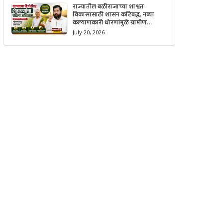
राज्यातील बळीराजाच्या शाश्वत
विकासासाठी शासन कटिबद्ध, नव्या
कल्याणकारी धोरणांमुळे ग्रामीण
अर्थव्यवस्थेला मिळणार मोठी गती.
July 20, 2026