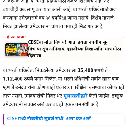
आवश्यक आहे. या भरती प्रक्रियेसाठी केवळ शिक्षणच नाही तर
वयाचीही अट लागू करण्यात आली आहे. या भरती प्रक्रियेसाठी अर्ज
करणाऱ्या उमेदवाराचे वय ५६ वर्षांपेक्षा जास्त नसावे. विशेष म्हणजे
निवड झालेल्या उमेदवारांना चांगला पगारही मिळणार आहे.
CBSEचा मोठा निर्णय! आता इयत्ता नववीपासून
त्रिभाषा सूत्र अनिवार्य; दहावीच्या विद्यार्थ्यांना मात्र मोठा
दिलासा
या भरती प्रक्रियेत, निवडलेल्या उमेदवाराला
35,400 रुपये
ते
1,12,400 रुपये
पगार मिळेल. या भरती प्रक्रियेची सर्वात खास बाब
म्हणजे उमेदवारांना कोणत्याही प्रकारच्या परीक्षेला बसण्याचा कोणताही
ताण नसतो. उमेदवारांची निवड थेट
मुलाखतीद्वारे
केली जाईल, इच्छुक
उमेदवारांनी लवकर अर्ज करावा. ही एक उत्तम संधी आहे.
CISF मध्ये नोकरीची सुवर्ण संधी, असा कर अर्ज