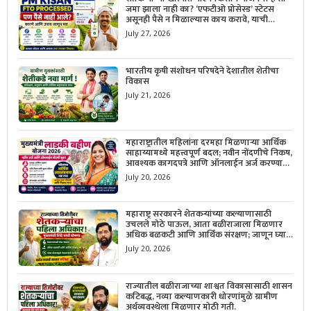
जमा झाला नाही का? ‘एफटीओ प्रोसेस्ड’ स्टेटस
असूनही पैसे न मिळाल्यास काय करावे, याची
सविस्तर माहिती जाणून घ्या.
July 27, 2026
भारतीय कृषी संशोधन परिषदेने देशातील शेतीचा
विकास
July 21, 2026
महाराष्ट्रातील महिलांना दरमहा मिळणाऱ्या आर्थिक
साहाय्यामध्ये महत्त्वपूर्ण बदल; नवीन नोंदणीचे निकष,
आवश्यक कागदपत्रे आणि ऑनलाईन अर्ज करण्याची
सोपी प्रक्रिया जाणून घ्या.
July 20, 2026
महाराष्ट्र सरकारने शेतकऱ्यांच्या कल्याणासाठी
उचलले मोठे पाऊल, आता बळीराजाला मिळणार
अधिक बळकटी आणि आर्थिक संरक्षण; जाणून घ्या
सरकारचा नवा संकल्प.
July 20, 2026
राज्यातील बळीराजाच्या शाश्वत विकासासाठी शासन
कटिबद्ध, नव्या कल्याणकारी धोरणांमुळे ग्रामीण
अर्थव्यवस्थेला मिळणार मोठी गती.