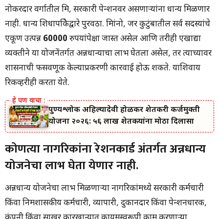
नोकरदार वर्गातील मित्र, सरकारी पेन्शनवर असणाऱ्यांना धान्य मिळणार
नाही. धान्य शिधापत्रिकेद्वारे पुरवठा. मित्रांनो, जर कुटुंबातील सर्व सदस्यांचे
एकूण उत्पन्न
60000
रुपयांपेक्षा जास्त असेल आणि तरीही एखाद्या
व्यक्तीने या योजनेंतर्गत अन्नधान्याचा लाभ घेतला असेल, तर त्याच्यावर
शासनाची फसवणूक केल्याप्रकरणी कारवाई होऊ शकते. याशिवाय
रिकव्हरीही करता येते.
पुण्यश्लोक अहिल्यादेवी होळकर शेतकरी कर्जमुक्ती
योजना २०२६: ५६ लाख शेतकऱ्यांना मोठा दिलासा
कोणत्या नागरिकांना रेशनकार्ड अंतर्गत अन्नधान्य
योजनेचा लाभ घेता येणार नाही.
अन्नधान्य योजनेचा लाभ मिळणाऱ्या नागरिकांमध्ये सरकारी कर्मचारी
किंवा निमशासकीय कर्मचारी, व्यापारी, दुकानदार किंवा पेन्शनधारक,
कंपनी किंवा साखर कारखान्यात कायमस्वरूपी काम करणाऱ्या