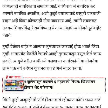
कोणत्याही नागरिकाचा समावेश आहे. याशिवाय जे नागरिक कर
भरणारे नागरिक असतील, अशी कुटुंबे ज्यांच्याकडे घरगुती चारचाकी
वाहन आहे किंवा कोणताही मोठा व्यवसाय आहे, त्यांनी लवकरात
लवकर शिधापत्रिकेद्वारे राबविण्यात येणाऱ्या अन्नधान्य योजनेतून बाहेर
पडावे.
तुम्ही वेळेवर बाहेर न आल्यास तुमच्यावर कारवाई होऊ शकते किंवा
तुम्ही आतापर्यंत घेतलेले रेशनचे अन्नही तुमच्याकडून वसूल केले जाऊ
शकते. त्यामुळे वरील बाबींमध्ये बसणाऱ्या नागरिकांनी या योजनेचा
लाभ घेऊ नये व रेशन दुकानदाराकडे अर्ज सादर करावा.
१ जुलैपासून बदलले ६ महत्त्वाचे नियम: खिश्यावर
होणार थेट परिणाम!
मित्रांनो तुम्ही अजूनही तो फॉर्म (रेशन कार्ड रद्दीकरण फॉर्म) भरून अर्ज
सबमिट करू शकता. असे न केल्यास शासनाकडून तुमच्यावर कारवाई