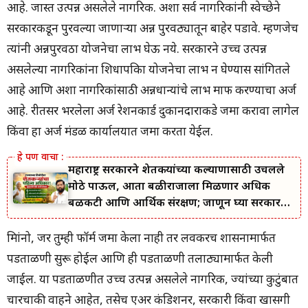
आहे. जास्त उत्पन्न असलेले नागरिक. अशा सर्व नागरिकांनी स्वेच्छेने
सरकारकडून पुरवल्या जाणाऱ्या अन्न पुरवठ्यातून बाहेर पडावे. म्हणजेच
त्यांनी अन्नपुरवठा योजनेचा लाभ घेऊ नये. सरकारने उच्च उत्पन्न
असलेल्या नागरिकांना शिधापत्रिका योजनेचा लाभ न घेण्यास सांगितले
आहे आणि अशा नागरिकांसाठी अन्नधान्यांचे लाभ माफ करण्याचा अर्ज
आहे. रीतसर भरलेला अर्ज रेशनकार्ड दुकानदाराकडे जमा करावा लागेल
किंवा हा अर्ज मंडळ कार्यालयात जमा करता येईल.
महाराष्ट्र सरकारने शेतकऱ्यांच्या कल्याणासाठी उचलले
मोठे पाऊल, आता बळीराजाला मिळणार अधिक
बळकटी आणि आर्थिक संरक्षण; जाणून घ्या सरकारचा
नवा संकल्प.
मित्रांनो, जर तुम्ही फॉर्म जमा केला नाही तर लवकरच शासनामार्फत
पडताळणी सुरू होईल आणि ही पडताळणी तलाठ्यामार्फत केली
जाईल. या पडताळणीत उच्च उत्पन्न असलेले नागरिक, ज्यांच्या कुटुंबात
चारचाकी वाहने आहेत, तसेच एअर कंडिशनर, सरकारी किंवा खासगी