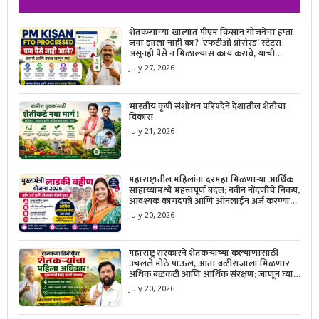
शेतकऱ्यांच्या खात्यात पीएम किसान योजनेचा हप्ता
जमा झाला नाही का? ‘एफटीओ प्रोसेस्ड’ स्टेटस
असूनही पैसे न मिळाल्यास काय करावे, याची
सविस्तर माहिती जाणून घ्या.
July 27, 2026
भारतीय कृषी संशोधन परिषदेने देशातील शेतीचा
विकास
July 21, 2026
महाराष्ट्रातील महिलांना दरमहा मिळणाऱ्या आर्थिक
साहाय्यामध्ये महत्त्वपूर्ण बदल; नवीन नोंदणीचे निकष,
आवश्यक कागदपत्रे आणि ऑनलाईन अर्ज करण्याची
सोपी प्रक्रिया जाणून घ्या.
July 20, 2026
महाराष्ट्र सरकारने शेतकऱ्यांच्या कल्याणासाठी
उचलले मोठे पाऊल, आता बळीराजाला मिळणार
अधिक बळकटी आणि आर्थिक संरक्षण; जाणून घ्या
सरकारचा नवा संकल्प.
July 20, 2026