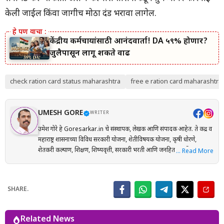
केली जाईल किंवा जागीच मोठा दंड भरावा लागेल.
केंद्रीय कर्मचाऱ्यांसाठी आनंदवार्ता! DA ५९% होणार?
जुलैपासून लागू शकते वाढ
check ration card status maharashtra
free e ration card maharashtra
UMESH GORE
WRITER
उमेश गोरे हे Goresarkar.in चे संस्थापक, लेखक आणि संपादक आहेत. ते केंद्र व
महाराष्ट्र शासनाच्या विविध सरकारी योजना, शेतीविषयक योजना, कृषी धोरणे,
शेतकरी कल्याण, शिक्षण, शिष्यवृत्ती, सरकारी भरती आणि जनहिताच्या विषयांवर
… Read More
संशोधनाधारित माहिती मराठी भाषेत प्रकाशित करतात. प्रत्येक लेख तयार करताना
अधिकृत सरकारी संकेतस्थळे, शासन निर्णय (GR), अधिसूचना, विभागीय परिपत्रके
आणि संबंधित अधिकृत स्रोतांचा संदर्भ घेऊन माहितीची पडताळणी केली जाते.
SHARE.
वाचकांना अर्ज प्रक्रिया, पात्रता, आवश्यक कागदपत्रे, लाभ, अंतिम मुदत आणि
महत्त्वाच्या अटी सोप्या व समजण्यास सुलभ भाषेत उपलब्ध करून देण्यावर त्यांचा
भर असतो. Goresarkar.in चा उद्देश महाराष्ट्रातील शेतकरी, विद्यार्थी, महिला,
Related News