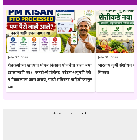
युवक आणि सर्वसामान्य नागरिकांपर्यंत विश्वासार्ह, अद्ययावत आणि उपयुक्त माहिती
पोहोचवणे हा आहे. प्रकाशित माहिती वेळोवेळी अद्ययावत ठेवण्याचा प्रयत्न केला
जातो. अधिकृत निर्णयामध्ये बदल झाल्यास संबंधित लेख देखील अद्ययावत करण्यात
येतात. या संकेतस्थळावरील माहिती ही केवळ जनजागृती आणि मार्गदर्शनाच्या
उद्देशाने प्रकाशित केली जाते. कोणत्याही सरकारी योजनेसाठी अर्ज करण्यापूर्वी
संबंधित विभागाच्या अधिकृत संकेतस्थळावरील माहिती, नियम आणि अटींची
पडताळणी करण्याचा सल्ला दिला जातो.
July 27, 2026
July 21, 2026
शेतकऱ्यांच्या खात्यात पीएम किसान योजनेचा हप्ता जमा
भारतीय कृषी संशोधन परिष
झाला नाही का? ‘एफटीओ प्रोसेस्ड’ स्टेटस असूनही पैसे
विकास
न मिळाल्यास काय करावे, याची सविस्तर माहिती जाणून
घ्या.
—Advertisement—