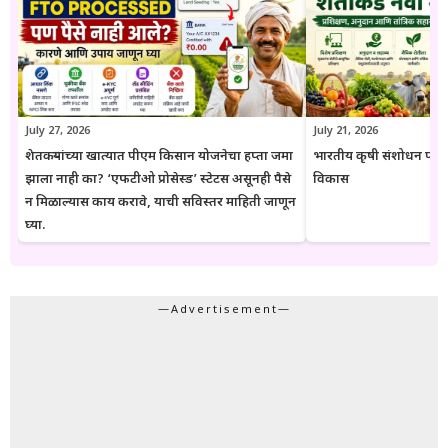
येतात. या संकेतस्थळावरील माहिती ही केवळ जनजागृती आणि मार्गदर्शनाच्या
उद्देशाने प्रकाशित केली जाते. कोणत्याही सरकारी योजनेसाठी अर्ज करण्यापूर्वी
संबंधित विभागाच्या अधिकृत संकेतस्थळावरील माहिती, नियम आणि अटींची
पडताळणी करण्याचा सल्ला दिला जातो.
July 27, 2026
July 21, 2026
शेतकऱ्यांच्या खात्यात पीएम किसान योजनेचा हप्ता जमा
भारतीय कृषी संशोधन परिष
झाला नाही का? ‘एफटीओ प्रोसेस्ड’ स्टेटस असूनही पैसे
विकास
न मिळाल्यास काय करावे, याची सविस्तर माहिती जाणून
घ्या.
—Advertisement—