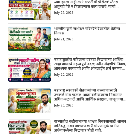
जमा झाला नाही का? ‘एफटीओ प्रोसेस्ड’ स्टेटस
असूनही पैसे न मिळाल्यास काय करावे, याची
सविस्तर माहिती जाणून घ्या.
July 27, 2026
भारतीय कृषी संशोधन परिषदेने देशातील शेतीचा
विकास
July 21, 2026
महाराष्ट्रातील महिलांना दरमहा मिळणाऱ्या आर्थिक
साहाय्यामध्ये महत्त्वपूर्ण बदल; नवीन नोंदणीचे निकष,
आवश्यक कागदपत्रे आणि ऑनलाईन अर्ज करण्याची
सोपी प्रक्रिया जाणून घ्या.
July 20, 2026
महाराष्ट्र सरकारने शेतकऱ्यांच्या कल्याणासाठी
उचलले मोठे पाऊल, आता बळीराजाला मिळणार
अधिक बळकटी आणि आर्थिक संरक्षण; जाणून घ्या
सरकारचा नवा संकल्प.
July 20, 2026
राज्यातील बळीराजाच्या शाश्वत विकासासाठी शासन
कटिबद्ध, नव्या कल्याणकारी धोरणांमुळे ग्रामीण
अर्थव्यवस्थेला मिळणार मोठी गती.