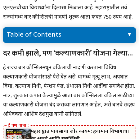
एलएलबीच्या विद्यार्थ्यांना दिलासा मिळाला आहे. महाराष्ट्रातील सर्व
राज्यांमध्ये बार कौन्सिलची नोंदणी शुल्क आता फक्त 750 रुपये आहे.
Table of Contents
दर कमी झाले, पण ‘कल्याणकारी’ योजना गेल्या…
दर कमी झाले, पण ‘कल्याणकारी’ योजना गेल्या…
जन्म प्रमाणपत्र कसे काढायचे | पहा संपूर्ण प्रोसेस
ही होती आधी बार कौन्सिलची नोंदणी फी…
हे राज्य बार कौन्सिलमधून वकिलांची नोंदणी करताना विविध
15 ऑगस्टला 26 जानेवारीपेक्षा वेगळी असते झेंडा फडकावण्याची पद्धत? हे
तुम्हाला माहीत आहे का?
कल्याणकारी योजनांसाठी पैसे घेत असे. यामध्ये मृत्यू लाभ, अपघात
विमा, कल्याण निधी, पेन्शन फंड, ग्रंथालय निधी आदींचा समावेश होता.
मात्र, शुल्कात कपात केल्यामुळे आता बार कौन्सिलला वकिलांसाठीच्या
या कल्याणकारी योजना बंद कराव्या लागणार आहेत, असे बारचे सदस्य
अधिवक्ता आशिष देशमुख यांनी सांगितले.
महाराष्ट्रात पावसाचा जोर कायम: हवामान विभागाचा