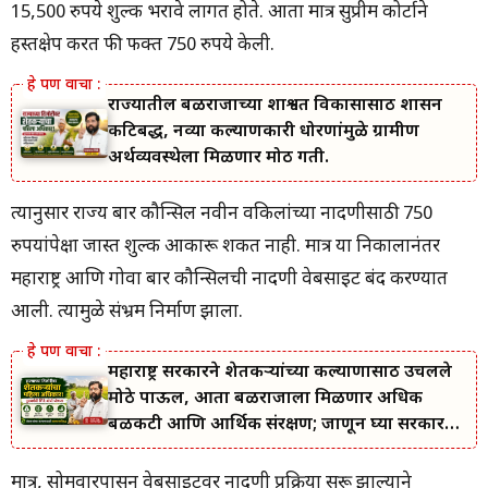
15,500 रुपये शुल्क भरावे लागत होते. आता मात्र सुप्रीम कोर्टाने
हस्तक्षेप करत फी फक्त 750 रुपये केली.
राज्यातील बळीराजाच्या शाश्वत विकासासाठी शासन
कटिबद्ध, नव्या कल्याणकारी धोरणांमुळे ग्रामीण
अर्थव्यवस्थेला मिळणार मोठी गती.
त्यानुसार राज्य बार कौन्सिल नवीन वकिलांच्या नोंदणीसाठी 750
रुपयांपेक्षा जास्त शुल्क आकारू शकत नाही. मात्र या निकालानंतर
महाराष्ट्र आणि गोवा बार कौन्सिलची नोंदणी वेबसाइट बंद करण्यात
आली. त्यामुळे संभ्रम निर्माण झाला.
महाराष्ट्र सरकारने शेतकऱ्यांच्या कल्याणासाठी उचलले
मोठे पाऊल, आता बळीराजाला मिळणार अधिक
बळकटी आणि आर्थिक संरक्षण; जाणून घ्या सरकारचा
नवा संकल्प.
मात्र, सोमवारपासून वेबसाइटवर नोंदणी प्रक्रिया सुरू झाल्याने