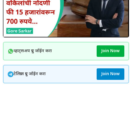
व्हाट्सअप ग्रुप जॉईन करा
Join Now
टेलिग्राम ग्रुप जॉईन करा
Join Now