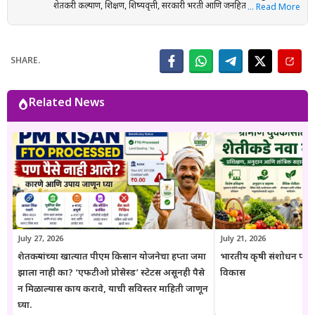
शेतकरी कल्याण, शिक्षण, शिष्यवृत्ती, सरकारी भरती आणि जनहिताच्या विषयांवर
… Read More
संशोधनाधारित माहिती मराठी भाषेत प्रकाशित करतात. प्रत्येक लेख तयार करताना
अधिकृत सरकारी संकेतस्थळे, शासन निर्णय (GR), अधिसूचना, विभागीय परिपत्रके
आणि संबंधित अधिकृत स्रोतांचा संदर्भ घेऊन माहितीची पडताळणी केली जाते.
SHARE.
वाचकांना अर्ज प्रक्रिया, पात्रता, आवश्यक कागदपत्रे, लाभ, अंतिम मुदत आणि
महत्त्वाच्या अटी सोप्या व समजण्यास सुलभ भाषेत उपलब्ध करून देण्यावर त्यांचा
भर असतो. Goresarkar.in चा उद्देश महाराष्ट्रातील शेतकरी, विद्यार्थी, महिला,
Related News
युवक आणि सर्वसामान्य नागरिकांपर्यंत विश्वासार्ह, अद्ययावत आणि उपयुक्त माहिती
पोहोचवणे हा आहे. प्रकाशित माहिती वेळोवेळी अद्ययावत ठेवण्याचा प्रयत्न केला
जातो. अधिकृत निर्णयामध्ये बदल झाल्यास संबंधित लेख देखील अद्ययावत करण्यात
येतात. या संकेतस्थळावरील माहिती ही केवळ जनजागृती आणि मार्गदर्शनाच्या
उद्देशाने प्रकाशित केली जाते. कोणत्याही सरकारी योजनेसाठी अर्ज करण्यापूर्वी
संबंधित विभागाच्या अधिकृत संकेतस्थळावरील माहिती, नियम आणि अटींची
पडताळणी करण्याचा सल्ला दिला जातो.
July 27, 2026
July 21, 2026
शेतकऱ्यांच्या खात्यात पीएम किसान योजनेचा हप्ता जमा
भारतीय कृषी संशोधन परिष
झाला नाही का? ‘एफटीओ प्रोसेस्ड’ स्टेटस असूनही पैसे
विकास
न मिळाल्यास काय करावे, याची सविस्तर माहिती जाणून
घ्या.