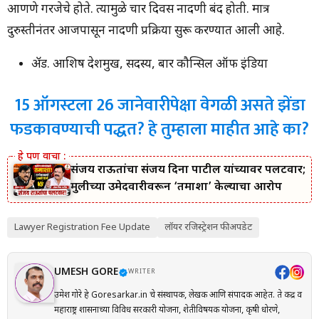
आणणे गरजेचे होते. त्यामुळे चार दिवस नोंदणी बंद होती. मात्र
दुरुस्तीनंतर आजपासून नोंदणी प्रक्रिया सुरू करण्यात आली आहे.
ॲड. आशिष देशमुख, सदस्य, बार कौन्सिल ऑफ इंडिया
15 ऑगस्टला 26 जानेवारीपेक्षा वेगळी असते झेंडा
फडकावण्याची पद्धत? हे तुम्हाला माहीत आहे का?
संजय राऊतांचा संजय दिना पाटील यांच्यावर पलटवार;
मुलीच्या उमेदवारीवरून ‘तमाशा’ केल्याचा आरोप
Lawyer Registration Fee Update
लॉयर रजिस्ट्रेशन फी अपडेट
UMESH GORE
WRITER
उमेश गोरे हे Goresarkar.in चे संस्थापक, लेखक आणि संपादक आहेत. ते केंद्र व
महाराष्ट्र शासनाच्या विविध सरकारी योजना, शेतीविषयक योजना, कृषी धोरणे,