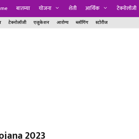
ome
बातम्या
योजना
शेती
आर्थिक
टेक्नोलॉजी
न
टेक्नोलॉजी
एजुकेशन
आरोग्य
ब्लॉगिंग
स्टोरीज
Yojana 2023