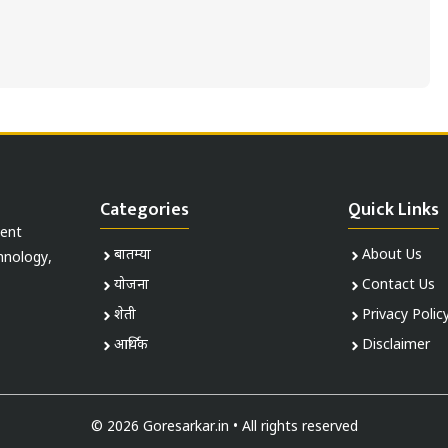
Categories
Quick Links
ment
बातम्या
About Us
chnology,
योजना
Contact Us
शेती
Privacy Polic
आर्थिक
Disclaimer
© 2026 Goresarkar.in • All rights reserved