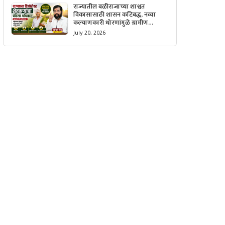
राज्यातील बळीराजाच्या शाश्वत
विकासासाठी शासन कटिबद्ध, नव्या
कल्याणकारी धोरणांमुळे ग्रामीण
अर्थव्यवस्थेला मिळणार मोठी गती.
July 20, 2026