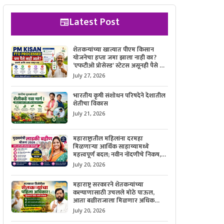
Latest Post
शेतकऱ्यांच्या खात्यात पीएम किसान
योजनेचा हप्ता जमा झाला नाही का?
‘एफटीओ प्रोसेस्ड’ स्टेटस असूनही पैसे न
मिळाल्यास काय करावे, याची सविस्तर
July 27, 2026
माहिती जाणून घ्या.
भारतीय कृषी संशोधन परिषदेने देशातील
शेतीचा विकास
July 21, 2026
महाराष्ट्रातील महिलांना दरमहा
मिळणाऱ्या आर्थिक साहाय्यामध्ये
महत्त्वपूर्ण बदल; नवीन नोंदणीचे निकष,
आवश्यक कागदपत्रे आणि ऑनलाईन
July 20, 2026
अर्ज करण्याची सोपी प्रक्रिया जाणून घ्या.
महाराष्ट्र सरकारने शेतकऱ्यांच्या
कल्याणासाठी उचलले मोठे पाऊल,
आता बळीराजाला मिळणार अधिक
बळकटी आणि आर्थिक संरक्षण; जाणून
July 20, 2026
घ्या सरकारचा नवा संकल्प.