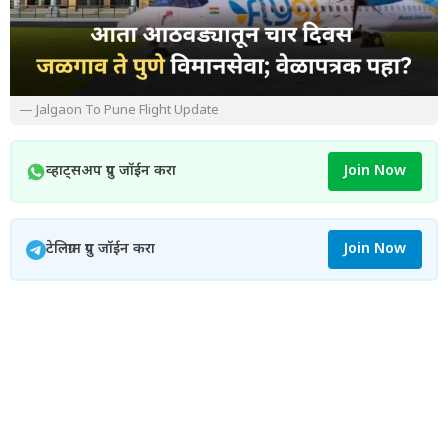
— Jalgaon To Pune Flight Update
व्हाट्सअप ग्रुप जॉईन करा
Join Now
टेलिग्राम ग्रुप जॉईन करा
Join Now