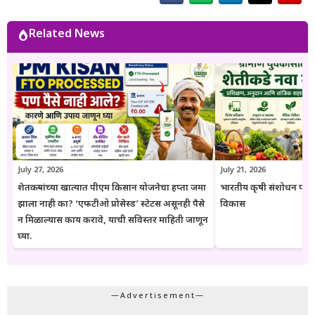
महत्त्वाच्या अटी सोप्या व समजण्यास सुलभ भाषेत उपलब्ध करून देण्यावर त्यांचा
भर असतो. Goresarkar.in चा उद्देश महाराष्ट्रातील शेतकरी, विद्यार्थी, महिला,
Related News
युवक आणि सर्वसामान्य नागरिकांपर्यंत विश्वासार्ह, अद्ययावत आणि उपयुक्त माहिती
पोहोचवणे हा आहे. प्रकाशित माहिती वेळोवेळी अद्ययावत ठेवण्याचा प्रयत्न केला
जातो. अधिकृत निर्णयामध्ये बदल झाल्यास संबंधित लेख देखील अद्ययावत करण्यात
येतात. या संकेतस्थळावरील माहिती ही केवळ जनजागृती आणि मार्गदर्शनाच्या
उद्देशाने प्रकाशित केली जाते. कोणत्याही सरकारी योजनेसाठी अर्ज करण्यापूर्वी
संबंधित विभागाच्या अधिकृत संकेतस्थळावरील माहिती, नियम आणि अटींची
पडताळणी करण्याचा सल्ला दिला जातो.
July 27, 2026
July 21, 2026
शेतकऱ्यांच्या खात्यात पीएम किसान योजनेचा हप्ता जमा
भारतीय कृषी संशोधन परिष
झाला नाही का? ‘एफटीओ प्रोसेस्ड’ स्टेटस असूनही पैसे
विकास
न मिळाल्यास काय करावे, याची सविस्तर माहिती जाणून
घ्या.
—Advertisement—