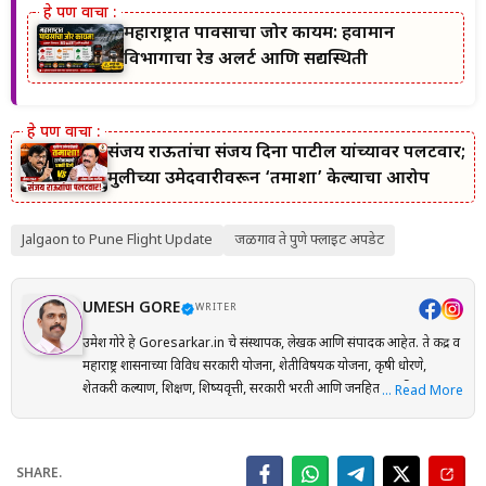
महाराष्ट्रात पावसाचा जोर कायम: हवामान
विभागाचा रेड अलर्ट आणि सद्यस्थिती
संजय राऊतांचा संजय दिना पाटील यांच्यावर पलटवार;
मुलीच्या उमेदवारीवरून ‘तमाशा’ केल्याचा आरोप
Jalgaon to Pune Flight Update
जळगाव ते पुणे फ्लाइट अपडेट
UMESH GORE
WRITER
उमेश गोरे हे Goresarkar.in चे संस्थापक, लेखक आणि संपादक आहेत. ते केंद्र व
महाराष्ट्र शासनाच्या विविध सरकारी योजना, शेतीविषयक योजना, कृषी धोरणे,
शेतकरी कल्याण, शिक्षण, शिष्यवृत्ती, सरकारी भरती आणि जनहिताच्या विषयांवर
… Read More
संशोधनाधारित माहिती मराठी भाषेत प्रकाशित करतात. प्रत्येक लेख तयार करताना
अधिकृत सरकारी संकेतस्थळे, शासन निर्णय (GR), अधिसूचना, विभागीय परिपत्रके
आणि संबंधित अधिकृत स्रोतांचा संदर्भ घेऊन माहितीची पडताळणी केली जाते.
SHARE.
वाचकांना अर्ज प्रक्रिया, पात्रता, आवश्यक कागदपत्रे, लाभ, अंतिम मुदत आणि