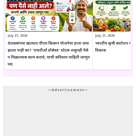
उद्देशाने प्रकाशित केली जाते. कोणत्याही सरकारी योजनेसाठी अर्ज करण्यापूर्वी
संबंधित विभागाच्या अधिकृत संकेतस्थळावरील माहिती, नियम आणि अटींची
पडताळणी करण्याचा सल्ला दिला जातो.
July 27, 2026
July 21, 2026
शेतकऱ्यांच्या खात्यात पीएम किसान योजनेचा हप्ता जमा
भारतीय कृषी संशोधन परिष
झाला नाही का? ‘एफटीओ प्रोसेस्ड’ स्टेटस असूनही पैसे
विकास
न मिळाल्यास काय करावे, याची सविस्तर माहिती जाणून
घ्या.
—Advertisement—