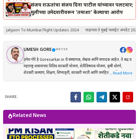
संजय राऊतांचा संजय दिना पाटील यांच्यावर पलटवार;
मुलीच्या उमेदवारीवरून ‘तमाशा’ केल्याचा आरोप
Jalgaon To Mumbai Flight Updates 2024
जळगाव ते मुंबई फ्लाईट अपडेट 202
UMESH GORE
WRITER
उमेश गोरे हे Goresarkar.in चे संस्थापक, लेखक आणि संपादक आहेत. ते केंद्र व
महाराष्ट्र शासनाच्या विविध सरकारी योजना, शेतीविषयक योजना, कृषी धोरणे,
शेतकरी कल्याण, शिक्षण, शिष्यवृत्ती, सरकारी भरती आणि जनहिताच्या विषयांवर
… Read More
संशोधनाधारित माहिती मराठी भाषेत प्रकाशित करतात. प्रत्येक लेख तयार करताना
अधिकृत सरकारी संकेतस्थळे, शासन निर्णय (GR), अधिसूचना, विभागीय परिपत्रके
आणि संबंधित अधिकृत स्रोतांचा संदर्भ घेऊन माहितीची पडताळणी केली जाते.
SHARE.
वाचकांना अर्ज प्रक्रिया, पात्रता, आवश्यक कागदपत्रे, लाभ, अंतिम मुदत आणि
महत्त्वाच्या अटी सोप्या व समजण्यास सुलभ भाषेत उपलब्ध करून देण्यावर त्यांचा
भर असतो. Goresarkar.in चा उद्देश महाराष्ट्रातील शेतकरी, विद्यार्थी, महिला,
Related News
युवक आणि सर्वसामान्य नागरिकांपर्यंत विश्वासार्ह, अद्ययावत आणि उपयुक्त माहिती
पोहोचवणे हा आहे. प्रकाशित माहिती वेळोवेळी अद्ययावत ठेवण्याचा प्रयत्न केला
जातो. अधिकृत निर्णयामध्ये बदल झाल्यास संबंधित लेख देखील अद्ययावत करण्यात
येतात. या संकेतस्थळावरील माहिती ही केवळ जनजागृती आणि मार्गदर्शनाच्या