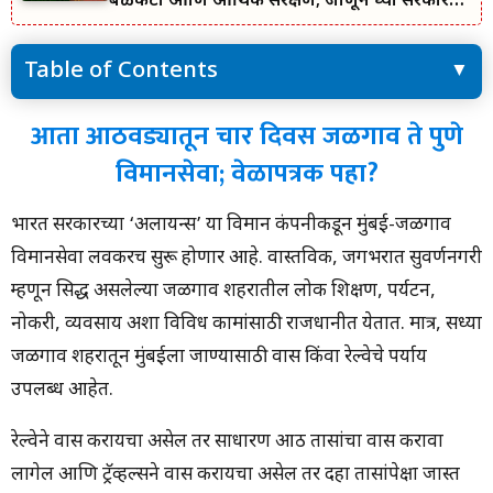
बळकटी आणि आर्थिक संरक्षण; जाणून घ्या सरकारचा
नवा संकल्प.
Table of Contents
आता आठवड्यातून चार दिवस जळगाव ते पुणे विमानसेवा; वेळापत्रक पहा?
आता आठवड्यातून चार दिवस जळगाव ते पुणे
खुशखबर ! या तिन्ही शहरांसाठी लवकरच जळगावहून विमानसेवा सुरू होणार
विमानसेवा; वेळापत्रक पहा?
आहे.
भारत सरकारच्या ‘अलायन्स’ या विमान कंपनीकडून मुंबई-जळगाव
विमानसेवा लवकरच सुरू होणार आहे. वास्तविक, जगभरात सुवर्णनगरी
म्हणून प्रसिद्ध असलेल्या जळगाव शहरातील लोक शिक्षण, पर्यटन,
नोकरी, व्यवसाय अशा विविध कामांसाठी राजधानीत येतात. मात्र, सध्या
जळगाव शहरातून मुंबईला जाण्यासाठी प्रवास किंवा रेल्वेचे पर्याय
उपलब्ध आहेत.
रेल्वेने प्रवास करायचा असेल तर साधारण आठ तासांचा प्रवास करावा
लागेल आणि ट्रॅव्हल्सने प्रवास करायचा असेल तर दहा तासांपेक्षा जास्त