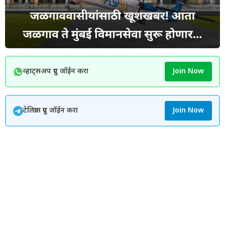
व्हाट्सअप ग्रुप जॉईन करा
Join Now
टेलिग्राम ग्रुप जॉईन करा
Join Now