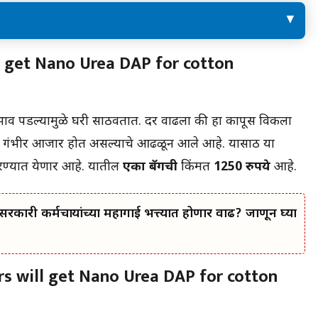
o
कापूस मूल्य साखळीतील घटक | Farmers will get
l get Nano Urea DAP for cotton
Nano Urea DAP for cotton soybeans
ाव पडल्यामुळे घरी साठवतात. दर वाढला की हा कापूस विकला
ेचे गंभीर आजार होत असल्याचे आढळून आले आहे. यासाठी या
रण्यात येणार आहे. यातील
एका बॅगची
किंमत
1250 रुपये
आहे.
 कर्मचाऱ्यांच्या महागाई भत्त्यात होणार वाढ? जाणून घ्या
rs will get Nano Urea DAP for cotton