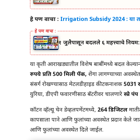
हे पण वाचा :
Irrigation Subsidy 2024 : या ता
१ जुलैपासून बदलले ६ महत्त्वाचे निय
या कृती आराखड्यातील विशेष बाबींमध्ये बदल केल्यान
रुपये प्रति 500 ​​मिली पॅक,
शेंगा लागण्याच्या अवस्थे
संसर्ग रोखण्यासाठी मेटलडीहाइड कीटकनाशक
5031 र
युरिया, डीएपी फवारणीसाठी बॅटरीवर चालणारे
स्प्रे प
कॉटन व्हॅल्यू चेन डेव्हलपमेंटमध्ये,
264 डिजिटल
मातीत
कापसाला पाने आणि फुलांच्या अवस्थेत प्रदान केले 
आणि फुलांच्या अवस्थेत दिले जाईल.