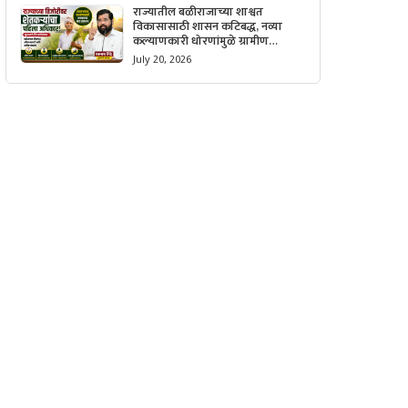
राज्यातील बळीराजाच्या शाश्वत
विकासासाठी शासन कटिबद्ध, नव्या
कल्याणकारी धोरणांमुळे ग्रामीण
अर्थव्यवस्थेला मिळणार मोठी गती.
July 20, 2026