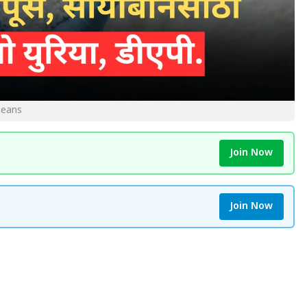
beans
Join Now
Join Now