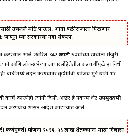
कार्यक्रमाला
ऑक्टोबर 2023
मध्ये प्रशासकीय मान्यता देण्यात
कल्याणासाठी उचलले मोठे पाऊल, आता बळीराजाला मिळणार
जाणून घ्या सरकारचा नवा संकल्प.
र्च करण्यात आले. उर्वरित
342 कोटी
रुपयांच्या खर्चाला मंजुरी
ल्याने आणि लोकसभेच्या आचारसंहितेतील अडचणींमुळे हा निधी
बाबींमध्ये बदल करण्यावर कृषीमंत्री धनंजय मुंडे यांनी भर
ी काही कारणेही त्यांनी दिली. अखेर हे प्रकरण थेट
उपमुख्यमंत्री
णात बदल करण्याचे शासन आदेश काढण्यात आले.
ी कर्जमुक्ती योजना २०२६: ५६ लाख शेतकऱ्यांना मोठा दिलासा