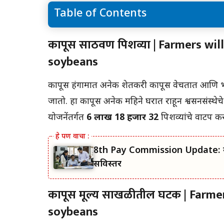
Table of Contents
कापूस साठवण पिशव्या | Farmers will get Nan
कापूस साठवण पिशव्या
|
Farmers wil
Urea DAP for cotton soybeans
soybeans
कापूस हंगामात अनेक शेतकरी कापूस वेचतात आणि भ
जातो. हा कापूस अनेक महिने घरात राहून श्वसनसंस्थ
योजनेंतर्गत
6 लाख 18 हजार 32
पिशव्यांचे वाटप क
8th Pay Commission Update: सरकारी
सविस्तर
कापूस मूल्य साखळीतील घटक
| Farme
soybeans