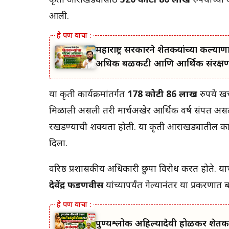
कृती आराखड्यासाठी
520 कोटी 86 लाख
रुपयांच्या 
आली.
महाराष्ट्र सरकारने शेतकऱ्यांच्या 
अधिक बळकटी आणि आर्थिक संरक्षण; 
या कृती कार्यक्रमांतर्गत
178 कोटी 86 लाख
रुपये ख
मिळाली असली तरी मार्चअखेर आर्थिक वर्ष संपत अस
रखडण्याची शक्यता होती. या कृती आराखड्यातील काही 
दिला.
वरिष्ठ प्रशासकीय अधिकारी छुपा विरोध करत होते. याच
देवेंद्र फडणवीस
यांच्यापर्यंत गेल्यानंतर या प्रकर
पुण्यश्लोक अहिल्यादेवी होळकर शेतकर