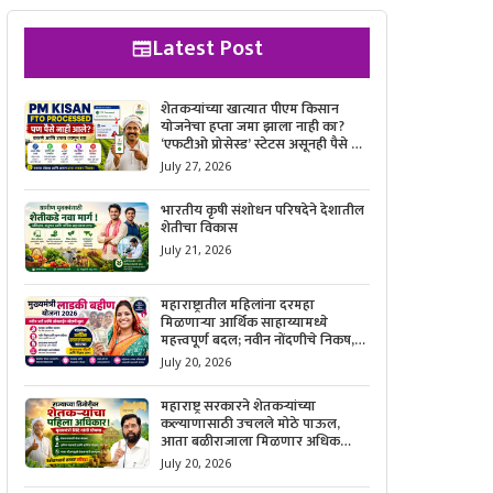
Latest Post
शेतकऱ्यांच्या खात्यात पीएम किसान
योजनेचा हप्ता जमा झाला नाही का?
‘एफटीओ प्रोसेस्ड’ स्टेटस असूनही पैसे न
मिळाल्यास काय करावे, याची सविस्तर
July 27, 2026
माहिती जाणून घ्या.
भारतीय कृषी संशोधन परिषदेने देशातील
शेतीचा विकास
July 21, 2026
महाराष्ट्रातील महिलांना दरमहा
मिळणाऱ्या आर्थिक साहाय्यामध्ये
महत्त्वपूर्ण बदल; नवीन नोंदणीचे निकष,
आवश्यक कागदपत्रे आणि ऑनलाईन
July 20, 2026
अर्ज करण्याची सोपी प्रक्रिया जाणून घ्या.
महाराष्ट्र सरकारने शेतकऱ्यांच्या
कल्याणासाठी उचलले मोठे पाऊल,
आता बळीराजाला मिळणार अधिक
बळकटी आणि आर्थिक संरक्षण; जाणून
July 20, 2026
घ्या सरकारचा नवा संकल्प.