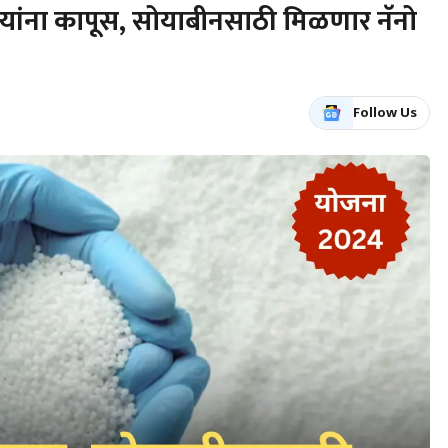
ांना कापूस, सोयाबीनसाठी मिळणार नॅनो
Follow Us