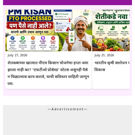
युवक आणि सर्वसामान्य नागरिकांपर्यंत विश्वासार्ह, अद्ययावत आणि उपयुक्त माहिती
पोहोचवणे हा आहे. प्रकाशित माहिती वेळोवेळी अद्ययावत ठेवण्याचा प्रयत्न केला
जातो. अधिकृत निर्णयामध्ये बदल झाल्यास संबंधित लेख देखील अद्ययावत करण्यात
येतात. या संकेतस्थळावरील माहिती ही केवळ जनजागृती आणि मार्गदर्शनाच्या
उद्देशाने प्रकाशित केली जाते. कोणत्याही सरकारी योजनेसाठी अर्ज करण्यापूर्वी
संबंधित विभागाच्या अधिकृत संकेतस्थळावरील माहिती, नियम आणि अटींची
पडताळणी करण्याचा सल्ला दिला जातो.
July 27, 2026
July 21, 2026
शेतकऱ्यांच्या खात्यात पीएम किसान योजनेचा हप्ता जमा
भारतीय कृषी संशोधन परिष
झाला नाही का? ‘एफटीओ प्रोसेस्ड’ स्टेटस असूनही पैसे
विकास
न मिळाल्यास काय करावे, याची सविस्तर माहिती जाणून
घ्या.
—Advertisement—