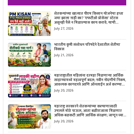
शेतकऱ्यांच्या खात्यात पीएम किसान योजनेचा हप्ता
जमा झाला नाही का? ‘एफटीओ प्रोसेस्ड’ स्टेटस
असूनही पैसे न मिळाल्यास काय करावे, याची
सविस्तर माहिती जाणून घ्या.
July 27, 2026
भारतीय कृषी संशोधन परिषदेने देशातील शेतीचा
विकास
July 21, 2026
महाराष्ट्रातील महिलांना दरमहा मिळणाऱ्या आर्थिक
साहाय्यामध्ये महत्त्वपूर्ण बदल; नवीन नोंदणीचे निकष,
आवश्यक कागदपत्रे आणि ऑनलाईन अर्ज करण्याची
सोपी प्रक्रिया जाणून घ्या.
July 20, 2026
महाराष्ट्र सरकारने शेतकऱ्यांच्या कल्याणासाठी
उचलले मोठे पाऊल, आता बळीराजाला मिळणार
अधिक बळकटी आणि आर्थिक संरक्षण; जाणून घ्या
सरकारचा नवा संकल्प.
July 20, 2026