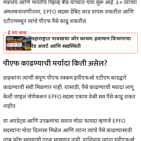
मंत्रालय आणि भारतीय रिझर्व्ह बँक यांच्यात चर्चा सुरू आहे. ३.० त्याच्या
अंमलबजावणीनंतर, EPFO ​​सदस्य डेबिट कार्ड वापरू शकतील आणि
एटीएममधून त्यांचे पीएफ पैसे काढू शकतील.
महाराष्ट्रात पावसाचा जोर कायम: हवामान विभागाचा
रेड अलर्ट आणि सद्यस्थिती
पीएफ काढण्याची मर्यादा किती असेल?
ग्राहकांना त्यांची संपूर्ण पीएफ रक्कम ईपीएफओ एटीएम कार्डद्वारे
काढण्याची संधी मिळणार नाही. यासाठी, पैसे काढण्याची मर्यादा लागू
केली जाईल जेणेकरून EPFO ​​सदस्य एकाच वेळी सर्व पैसे काढू शकत
नाहीत.
या अपडेट्स आणि उपक्रमांचा सर्वात मोठा फायदा म्हणजे EPFO ​​
सदस्यांना मोठा दिलासा मिळेल आणि त्यांना त्यांचे पैसे काढण्यासाठी
लांब फॉर्म भरण्याची गरज भासणार नाही. याशिवाय त्यांना ईपीएफओ