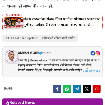
कार्यालयातही जाण्याची गरज नाही.
संजय राऊतांचा संजय दिना पाटील यांच्यावर पलटवार;
मुलीच्या उमेदवारीवरून ‘तमाशा’ केल्याचा आरोप
EPFO ATM Card Update
ईपीएफओ एटीएम कार्ड अपडेट
UMESH GORE
WRITER
उमेश गोरे हे Goresarkar.in चे संस्थापक, लेखक आणि संपादक आहेत. ते केंद्र व
महाराष्ट्र शासनाच्या विविध सरकारी योजना, शेतीविषयक योजना, कृषी धोरणे,
शेतकरी कल्याण, शिक्षण, शिष्यवृत्ती, सरकारी भरती आणि जनहिताच्या विषयांवर
… Read More
संशोधनाधारित माहिती मराठी भाषेत प्रकाशित करतात. प्रत्येक लेख तयार करताना
अधिकृत सरकारी संकेतस्थळे, शासन निर्णय (GR), अधिसूचना, विभागीय परिपत्रके
आणि संबंधित अधिकृत स्रोतांचा संदर्भ घेऊन माहितीची पडताळणी केली जाते.
SHARE.
वाचकांना अर्ज प्रक्रिया, पात्रता, आवश्यक कागदपत्रे, लाभ, अंतिम मुदत आणि
महत्त्वाच्या अटी सोप्या व समजण्यास सुलभ भाषेत उपलब्ध करून देण्यावर त्यांचा
भर असतो. Goresarkar.in चा उद्देश महाराष्ट्रातील शेतकरी, विद्यार्थी, महिला,
Related News