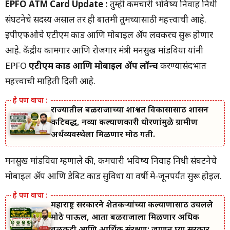
EPFO ATM Card Update
:
तुम्ही कर्मचारी भविष्य निर्वाह निधी
संघटनेचे सदस्य असाल तर ही बातमी तुमच्यासाठी महत्त्वाची आहे.
ईपीएफओचे एटीएम कार्ड आणि मोबाईल ॲप लवकरच सुरू होणार
आहे. केंद्रीय कामगार आणि रोजगार मंत्री मनसुख मांडविया यांनी
EPFO ​​
एटीएम कार्ड आणि मोबाईल ॲप लॉन्च
करण्यासंदर्भात
महत्त्वाची माहिती दिली आहे.
राज्यातील बळीराजाच्या शाश्वत विकासासाठी शासन
कटिबद्ध, नव्या कल्याणकारी धोरणांमुळे ग्रामीण
अर्थव्यवस्थेला मिळणार मोठी गती.
मनसुख मांडविया म्हणाले की, कर्मचारी भविष्य निर्वाह निधी संघटनेचे
मोबाइल ॲप आणि डेबिट कार्ड सुविधा या वर्षी मे-जूनपर्यंत सुरू होईल.
महाराष्ट्र सरकारने शेतकऱ्यांच्या कल्याणासाठी उचलले
मोठे पाऊल, आता बळीराजाला मिळणार अधिक