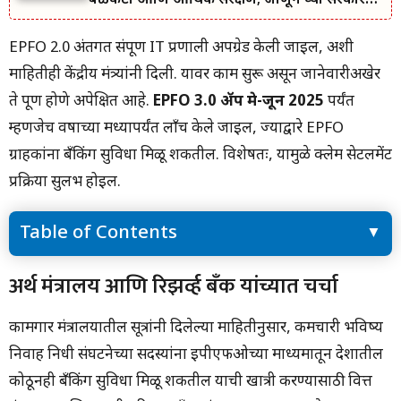
बळकटी आणि आर्थिक संरक्षण; जाणून घ्या सरकारचा
नवा संकल्प.
EPFO 2.0 अंतर्गत संपूर्ण IT प्रणाली अपग्रेड केली जाईल, अशी
माहितीही केंद्रीय मंत्र्यांनी दिली. यावर काम सुरू असून जानेवारीअखेर
ते पूर्ण होणे अपेक्षित आहे.
EPFO 3.0 ॲप मे-जून 2025
पर्यंत
म्हणजेच वर्षाच्या मध्यापर्यंत लाँच केले जाईल, ज्याद्वारे EPFO ​​
ग्राहकांना बँकिंग सुविधा मिळू शकतील. विशेषतः, यामुळे क्लेम सेटलमेंट
प्रक्रिया सुलभ होईल.
Table of Contents
अर्थ मंत्रालय आणि रिझर्व्ह बँक यांच्यात चर्चा
अर्थ मंत्रालय आणि रिझर्व्ह बँक यांच्यात चर्चा
पीएफ काढण्याची मर्यादा किती असेल?
कामगार मंत्रालयातील सूत्रांनी दिलेल्या माहितीनुसार, कर्मचारी भविष्य
निर्वाह निधी संघटनेच्या सदस्यांना ईपीएफओच्या माध्यमातून देशातील
कोठूनही बँकिंग सुविधा मिळू शकतील याची खात्री करण्यासाठी वित्त