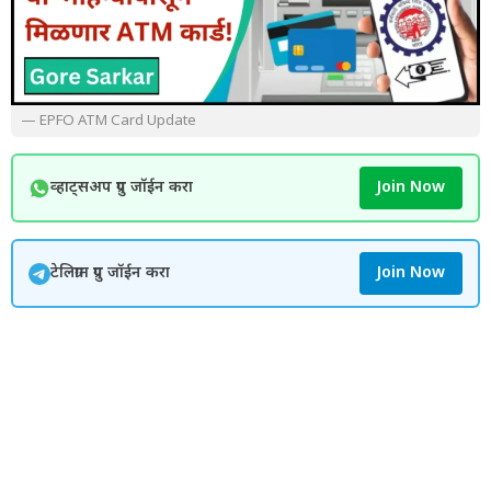
— EPFO ATM Card Update
व्हाट्सअप ग्रुप जॉईन करा
Join Now
टेलिग्राम ग्रुप जॉईन करा
Join Now