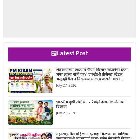
Latest Post
शेतकऱ्यांच्या खात्यात पीएम किसान योजनेचा हप्ता
जमा झाला नाही का? ‘एफटीओ प्रोसेस्ड’ स्टेटस
असूनही पैसे न मिळाल्यास काय करावे, याची
सविस्तर माहिती जाणून घ्या.
July 27, 2026
भारतीय कृषी संशोधन परिषदेने देशातील शेतीचा
विकास
July 21, 2026
महाराष्ट्रातील महिलांना दरमहा मिळणाऱ्या आर्थिक
साहाय्यामध्ये महत्त्वपूर्ण बदल; नवीन नोंदणीचे निकष,