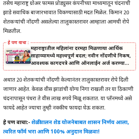
तसेच महाराष्ट्र ग्रोअर फार्मर्स प्रोड्युसर कंपनीच्या माध्यमातून चंदनाची
झाडे सर्वाधिक बाजारभावात विकण्यासाठी मदत मिळेल. किमान 20
शेतकऱ्यांची नोंदणी असलेल्या तालुकास्तरावर आम्हाला आमची रोपे
मिळतील.
महाराष्ट्रातील महिलांना दरमहा मिळणाऱ्या आर्थिक
साहाय्यामध्ये महत्त्वपूर्ण बदल; नवीन नोंदणीचे निकष,
आवश्यक कागदपत्रे आणि ऑनलाईन अर्ज करण्याची
सोपी प्रक्रिया जाणून घ्या.
अर्थात 20 शेतकऱ्यांची नोंदणी केल्यानंतर तालुकास्तरावर रोपे दिली
जाणार आहेत. केवळ वीस झाडांची योग्य निगा राखली तर या ठिकाणी
चंदनापासून पंधरा ते वीस लाख रुपये मिळू शकतात. या प्लॅनमध्ये असे
फायदे आहेत ज्याचा तुम्ही नक्कीच फायदा घेऊ शकता.
हे पण वाचा:-
शेळीपालन शेड योजनेबाबत शासन निर्णय आला,
त्वरित फॉर्म भरा आणि 100% अनुदान मिळवा!