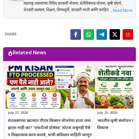
महाराष्ट्र शासनाच्या विविध सरकारी योजना, शेतीविषयक योजना, कृषी धोरणे,
शेतकरी कल्याण, शिक्षण, शिष्यवृत्ती, सरकारी भरती आणि जनहिताच्या विषयांवर
… Read More
संशोधनाधारित माहिती मराठी भाषेत प्रकाशित करतात. प्रत्येक लेख तयार करताना
अधिकृत सरकारी संकेतस्थळे, शासन निर्णय (GR), अधिसूचना, विभागीय परिपत्रके
आणि संबंधित अधिकृत स्रोतांचा संदर्भ घेऊन माहितीची पडताळणी केली जाते.
SHARE.
वाचकांना अर्ज प्रक्रिया, पात्रता, आवश्यक कागदपत्रे, लाभ, अंतिम मुदत आणि
महत्त्वाच्या अटी सोप्या व समजण्यास सुलभ भाषेत उपलब्ध करून देण्यावर त्यांचा
भर असतो. Goresarkar.in चा उद्देश महाराष्ट्रातील शेतकरी, विद्यार्थी, महिला,
Related News
युवक आणि सर्वसामान्य नागरिकांपर्यंत विश्वासार्ह, अद्ययावत आणि उपयुक्त माहिती
पोहोचवणे हा आहे. प्रकाशित माहिती वेळोवेळी अद्ययावत ठेवण्याचा प्रयत्न केला
जातो. अधिकृत निर्णयामध्ये बदल झाल्यास संबंधित लेख देखील अद्ययावत करण्यात
येतात. या संकेतस्थळावरील माहिती ही केवळ जनजागृती आणि मार्गदर्शनाच्या
उद्देशाने प्रकाशित केली जाते. कोणत्याही सरकारी योजनेसाठी अर्ज करण्यापूर्वी
संबंधित विभागाच्या अधिकृत संकेतस्थळावरील माहिती, नियम आणि अटींची
पडताळणी करण्याचा सल्ला दिला जातो.
July 27, 2026
July 21, 2026
शेतकऱ्यांच्या खात्यात पीएम किसान योजनेचा हप्ता जमा
भारतीय कृषी संशोधन परिष
झाला नाही का? ‘एफटीओ प्रोसेस्ड’ स्टेटस असूनही पैसे
विकास
न मिळाल्यास काय करावे, याची सविस्तर माहिती जाणून