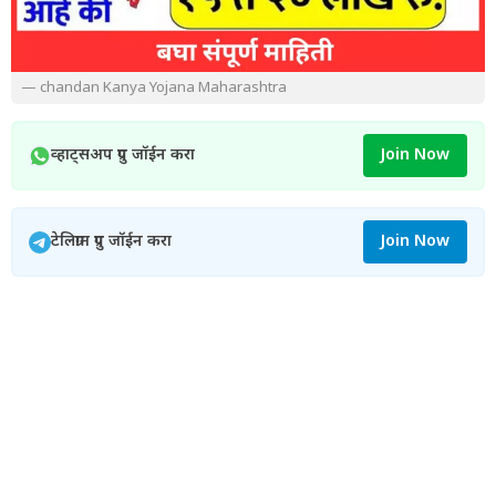
— chandan Kanya Yojana Maharashtra
व्हाट्सअप ग्रुप जॉईन करा
Join Now
टेलिग्राम ग्रुप जॉईन करा
Join Now