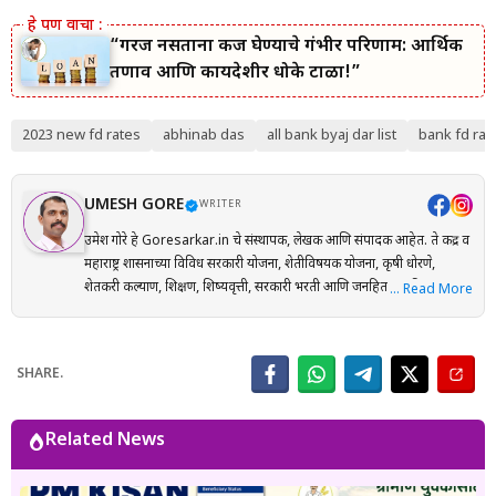
“गरज नसताना कर्ज घेण्याचे गंभीर परिणाम: आर्थिक
तणाव आणि कायदेशीर धोके टाळा!”
2023 new fd rates
abhinab das
all bank byaj dar list
bank fd rat
UMESH GORE
WRITER
उमेश गोरे हे Goresarkar.in चे संस्थापक, लेखक आणि संपादक आहेत. ते केंद्र व
महाराष्ट्र शासनाच्या विविध सरकारी योजना, शेतीविषयक योजना, कृषी धोरणे,
शेतकरी कल्याण, शिक्षण, शिष्यवृत्ती, सरकारी भरती आणि जनहिताच्या विषयांवर
… Read More
संशोधनाधारित माहिती मराठी भाषेत प्रकाशित करतात. प्रत्येक लेख तयार करताना
अधिकृत सरकारी संकेतस्थळे, शासन निर्णय (GR), अधिसूचना, विभागीय परिपत्रके
आणि संबंधित अधिकृत स्रोतांचा संदर्भ घेऊन माहितीची पडताळणी केली जाते.
SHARE.
वाचकांना अर्ज प्रक्रिया, पात्रता, आवश्यक कागदपत्रे, लाभ, अंतिम मुदत आणि
महत्त्वाच्या अटी सोप्या व समजण्यास सुलभ भाषेत उपलब्ध करून देण्यावर त्यांचा
भर असतो. Goresarkar.in चा उद्देश महाराष्ट्रातील शेतकरी, विद्यार्थी, महिला,
Related News
युवक आणि सर्वसामान्य नागरिकांपर्यंत विश्वासार्ह, अद्ययावत आणि उपयुक्त माहिती
पोहोचवणे हा आहे. प्रकाशित माहिती वेळोवेळी अद्ययावत ठेवण्याचा प्रयत्न केला