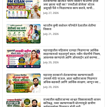
शेतकऱ्यांच्या खात्यात पीएम किसान योजनेचा हप्ता
जमा झाला नाही का? ‘एफटीओ प्रोसेस्ड’ स्टेटस
असूनही पैसे न मिळाल्यास काय करावे, याची
सविस्तर माहिती जाणून घ्या.
July 27, 2026
भारतीय कृषी संशोधन परिषदेने देशातील शेतीचा
विकास
July 21, 2026
महाराष्ट्रातील महिलांना दरमहा मिळणाऱ्या आर्थिक
साहाय्यामध्ये महत्त्वपूर्ण बदल; नवीन नोंदणीचे निकष,
आवश्यक कागदपत्रे आणि ऑनलाईन अर्ज करण्याची
सोपी प्रक्रिया जाणून घ्या.
July 20, 2026
महाराष्ट्र सरकारने शेतकऱ्यांच्या कल्याणासाठी
उचलले मोठे पाऊल, आता बळीराजाला मिळणार
अधिक बळकटी आणि आर्थिक संरक्षण; जाणून घ्या
सरकारचा नवा संकल्प.
July 20, 2026
राज्यातील बळीराजाच्या शाश्वत विकासासाठी शासन
कटिबद्ध, नव्या कल्याणकारी धोरणांमुळे ग्रामीण
अर्थव्यवस्थेला मिळणार मोठी गती.