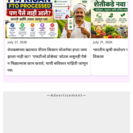
जातो. अधिकृत निर्णयामध्ये बदल झाल्यास संबंधित लेख देखील अद्ययावत करण्यात
येतात. या संकेतस्थळावरील माहिती ही केवळ जनजागृती आणि मार्गदर्शनाच्या
उद्देशाने प्रकाशित केली जाते. कोणत्याही सरकारी योजनेसाठी अर्ज करण्यापूर्वी
संबंधित विभागाच्या अधिकृत संकेतस्थळावरील माहिती, नियम आणि अटींची
पडताळणी करण्याचा सल्ला दिला जातो.
July 27, 2026
July 21, 2026
शेतकऱ्यांच्या खात्यात पीएम किसान योजनेचा हप्ता जमा
भारतीय कृषी संशोधन परिष
झाला नाही का? ‘एफटीओ प्रोसेस्ड’ स्टेटस असूनही पैसे
विकास
न मिळाल्यास काय करावे, याची सविस्तर माहिती जाणून
घ्या.
—Advertisement—