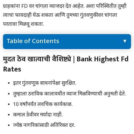
ग्राहकांना FD वर चांगला व्याजदर देत आहेत. अशा परिस्थितीत तुम्ही
त्याचा फायदाही घेऊ शकता आणि तुमच्या गुंतवणुकीवर चांगला
परतावा मिळवू शकता.
Table of Contents
मुदत ठेव खात्याची वैशिष्ट्ये | Bank Highest Fd Rates
मुदत ठेव खात्याची वैशिष्ट्ये | Bank Highest Fd
ज्येष्ठ नागरिकांसाठी मोठी संधी, ‘या’ 5 बँका देतात FD वर भरघोस व्याज!
Rates
‘या’ बँका एफडीवर सार्वत्रिक व्याज देत आहेत; यादी पहा | Bank Highest
Fd Rates
FD वर सर्वाधिक व्याज देणार्‍या बँका:- | Bank Highest Fd Rates
इतर गुंतवणूक साधनांपेक्षा सुरक्षित.
खालील बँकांमध्ये सर्वाधिक एफडी दर आहेत:
खालील बँकांमध्ये सर्वाधिक एफडी दर आहेत:
तुम्हाला ठराविक कालावधीत व्याज मिळविण्याची अनुमती देते.
भारतातील शीर्ष बँकांकडून नवीनतम FD व्याज दर
10 वर्षांपर्यंत लवचिक कार्यकाळ.
भारतातील लोकप्रिय बँकांचे एफडी व्याजदर
कमाल ठेवीवर मर्यादा नाही.
ज्येष्ठ नागरिकांसाठी अतिरिक्त दर.