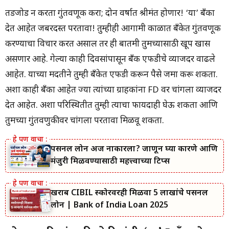
तडजोड न करता गुंतवणूक करा; दोन वर्षात श्रीमंत होणार! ‘या’ बँका
देत आहेत जबरदस्त परतावा! तुम्हीही आगामी काळात बँकेत गुंतवणूक
करण्याचा विचार करत असाल तर ही बातमी तुमच्यासाठी खूप खास
असणार आहे. गेल्या काही दिवसांपासून बँक एफडीचे व्याजदर वाढले
आहेत. याच्या मदतीने तुम्ही बँकेत एफडी करून पैसे जमा करू शकता.
अशा काही बँका आहेत ज्या त्यांच्या ग्राहकांना FD वर चांगला व्याजदर
देत आहेत. अशा परिस्थितीत तुम्ही त्याचा फायदाही घेऊ शकता आणि
तुमच्या गुंतवणुकीवर चांगला परतावा मिळवू शकता.
पर्सनल लोन अर्ज नाकारला? जाणून घ्या कारणे आणि
मंजुरी मिळवण्यासाठी महत्त्वाच्या टिप्स
खराब CIBIL स्कोरवरही मिळवा 5 लाखांचे पर्सनल
लोन | Bank of India Loan 2025