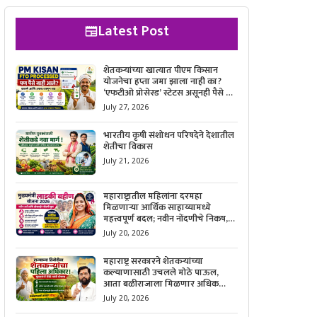
Latest Post
शेतकऱ्यांच्या खात्यात पीएम किसान
योजनेचा हप्ता जमा झाला नाही का?
‘एफटीओ प्रोसेस्ड’ स्टेटस असूनही पैसे न
मिळाल्यास काय करावे, याची सविस्तर
July 27, 2026
माहिती जाणून घ्या.
भारतीय कृषी संशोधन परिषदेने देशातील
शेतीचा विकास
July 21, 2026
महाराष्ट्रातील महिलांना दरमहा
मिळणाऱ्या आर्थिक साहाय्यामध्ये
महत्त्वपूर्ण बदल; नवीन नोंदणीचे निकष,
आवश्यक कागदपत्रे आणि ऑनलाईन
July 20, 2026
अर्ज करण्याची सोपी प्रक्रिया जाणून घ्या.
महाराष्ट्र सरकारने शेतकऱ्यांच्या
कल्याणासाठी उचलले मोठे पाऊल,
आता बळीराजाला मिळणार अधिक
बळकटी आणि आर्थिक संरक्षण; जाणून
July 20, 2026
घ्या सरकारचा नवा संकल्प.