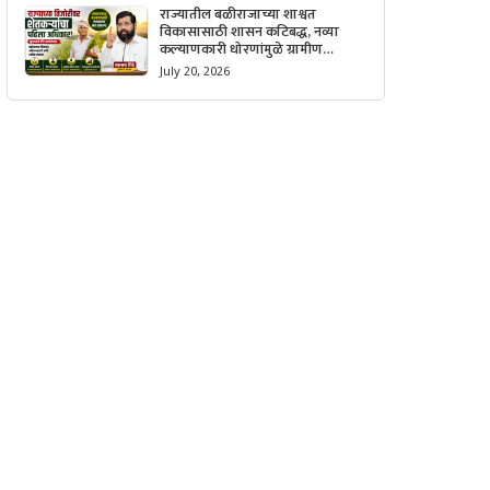
राज्यातील बळीराजाच्या शाश्वत
विकासासाठी शासन कटिबद्ध, नव्या
कल्याणकारी धोरणांमुळे ग्रामीण
अर्थव्यवस्थेला मिळणार मोठी गती.
July 20, 2026