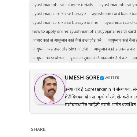
ayushman bharat scheme details
ayushman bharat yo
ayushman card kaise banaye
ayushman card kaise ba
ayushman card kaise banaye online
ayushman card k
how to apply online ayushman bharat yojana health card
आधार कार्ड से आयुष्मान कार्ड कैसे डाउनलोड करें
आयुष्मान कार्ड कैसे
आयुष्मान कार्ड डाउनलोड bina ओटीपी
आयुष्मान कार्ड डाउनलोड करे
आयुष्मान भारत योजना
पुराना आयुष्मान कार्ड डाउनलोड कैसे करे
सम
UMESH GORE
WRITER
उमेश गोरे हे Goresarkar.in चे संस्थापक, ले
शेतीविषयक योजना, कृषी धोरणे, शेतकरी कल्य
संशोधनाधारित माहिती मराठी भाषेत प्रकाशित करतात. प्रत्येक लेख तयार करताना अधिकृत सरकारी संकेत
(GR), अधिसूचना, विभागीय परिपत्रके आणि संब
अर्ज प्रक्रिया, पात्रता, आवश्यक कागदपत्रे,
करून देण्यावर त्यांचा भर असतो. Goresarkar.in चा उद्देश महाराष्ट्रातील शेतकरी, विद्यार्थी, महिला, युवक आणि सर्वसामान्य
SHARE.
नागरिकांपर्यंत विश्वासार्ह, अद्ययावत आणि उप