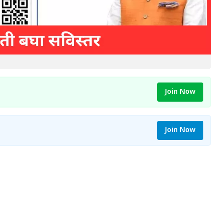
Join Now
Join Now