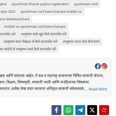
jana
ayushman bharat yojana registration
ayushman card
naye 2023
ayushman card kaise banaye mobile se
aise download kare
mobile se ayushman card kaise banaye
 डाउनलोड करे
आयुष्मान कार्ड खुद कैसे डाउनलोड करें
आयुष्मान कार्ड मोबाइल से कैसे डाउनलोड करें
आयुष्मान भारत कार्ड कैसे बनाएं
ग्र आईडी से आयुष्मान कार्ड कैसे डाउनलोड करें
खक आणि संपादक आहेत. ते केंद्र व महाराष्ट्र शासनाच्या विविध सरकारी योजना,
ाण, शिक्षण, शिष्यवृत्ती, सरकारी भरती आणि जनहिताच्या विषयांवर
स्थळे, शासन निर्णय
… Read More
ंधित अधिकृत स्रोतांचा संदर्भ घेऊन माहितीची पडताळणी केली जाते. वाचकांना
 लाभ, अंतिम मुदत आणि महत्त्वाच्या अटी सोप्या व समजण्यास सुलभ भाषेत उपलब्ध
युक्त माहिती पोहोचवणे हा आहे. प्रकाशित माहिती वेळोवेळी अद्ययावत ठेवण्याचा