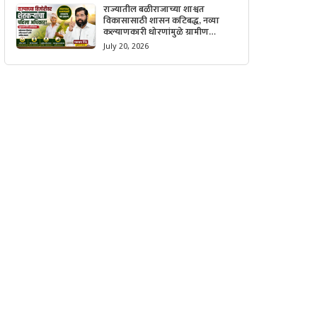
राज्यातील बळीराजाच्या शाश्वत
विकासासाठी शासन कटिबद्ध, नव्या
कल्याणकारी धोरणांमुळे ग्रामीण
अर्थव्यवस्थेला मिळणार मोठी गती.
July 20, 2026