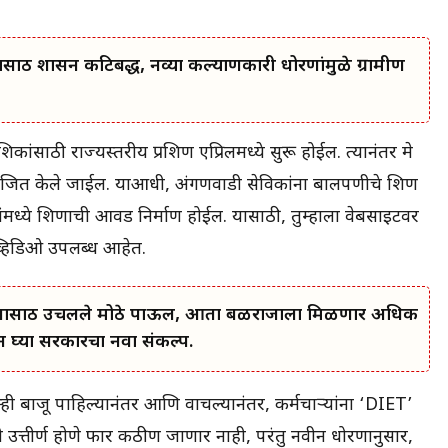
ासाठी शासन कटिबद्ध, नव्या कल्याणकारी धोरणांमुळे ग्रामीण
क्षकांसाठी राज्यस्तरीय प्रशिक्षण एप्रिलमध्ये सुरू होईल. त्यानंतर मे
ोजित केले जाईल. याआधी, अंगणवाडी सेविकांना बालपणीचे शिक्षण
ंमध्ये शिक्षणाची आवड निर्माण होईल. यासाठी, तुम्हाला वेबसाइटवर
व्हिडिओ उपलब्ध आहेत.
कल्याणासाठी उचलले मोठे पाऊल, आता बळीराजाला मिळणार अधिक
घ्या सरकारचा नवा संकल्प.
्ही बाजू पाहिल्यानंतर आणि वाचल्यानंतर, कर्मचाऱ्यांना ‘DIET’
ल. ती उत्तीर्ण होणे फार कठीण जाणार नाही, परंतु नवीन धोरणानुसार,