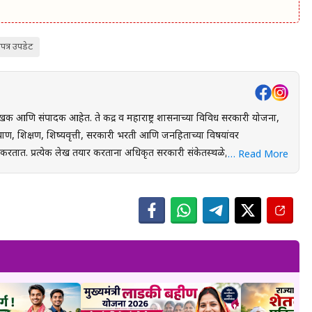
पत्र उपडेट
खक आणि संपादक आहेत. ते केंद्र व महाराष्ट्र शासनाच्या विविध सरकारी योजना,
ाण, शिक्षण, शिष्यवृत्ती, सरकारी भरती आणि जनहिताच्या विषयांवर
स्थळे, शासन निर्णय
… Read More
ंधित अधिकृत स्रोतांचा संदर्भ घेऊन माहितीची पडताळणी केली जाते. वाचकांना
 लाभ, अंतिम मुदत आणि महत्त्वाच्या अटी सोप्या व समजण्यास सुलभ भाषेत उपलब्ध
युक्त माहिती पोहोचवणे हा आहे. प्रकाशित माहिती वेळोवेळी अद्ययावत ठेवण्याचा
 संबंधित लेख देखील अद्ययावत करण्यात येतात. या संकेतस्थळावरील
 उद्देशाने प्रकाशित केली जाते. कोणत्याही सरकारी योजनेसाठी अर्ज करण्यापूर्वी
ल माहिती, नियम आणि अटींची पडताळणी करण्याचा सल्ला दिला जातो.