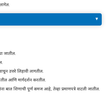
लागेल.
अभ्यासाचा आनंद आशयाद्वारे वाढेल.
 बाल
्या जातील.
ल.
वाचून उत्तरे लिहावी लागतील.
षण करतील आणि मार्गदर्शन करतील.
यांना बाल शिक्षणाची पूर्ण समज आहे, तेव्हा प्रमाणपत्रे वाटली जातील.