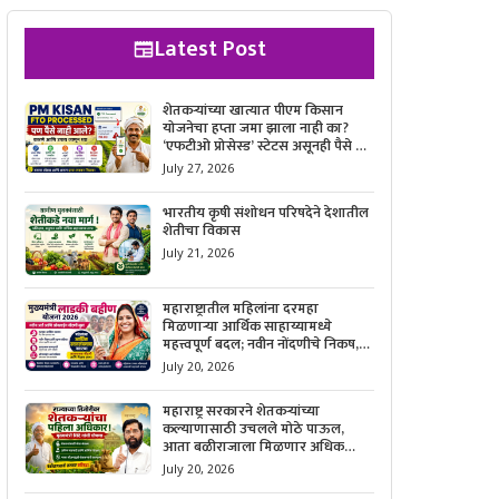
Latest Post
शेतकऱ्यांच्या खात्यात पीएम किसान
योजनेचा हप्ता जमा झाला नाही का?
‘एफटीओ प्रोसेस्ड’ स्टेटस असूनही पैसे न
मिळाल्यास काय करावे, याची सविस्तर
July 27, 2026
माहिती जाणून घ्या.
भारतीय कृषी संशोधन परिषदेने देशातील
शेतीचा विकास
July 21, 2026
महाराष्ट्रातील महिलांना दरमहा
मिळणाऱ्या आर्थिक साहाय्यामध्ये
महत्त्वपूर्ण बदल; नवीन नोंदणीचे निकष,
आवश्यक कागदपत्रे आणि ऑनलाईन
July 20, 2026
अर्ज करण्याची सोपी प्रक्रिया जाणून घ्या.
महाराष्ट्र सरकारने शेतकऱ्यांच्या
कल्याणासाठी उचलले मोठे पाऊल,
आता बळीराजाला मिळणार अधिक
बळकटी आणि आर्थिक संरक्षण; जाणून
July 20, 2026
घ्या सरकारचा नवा संकल्प.