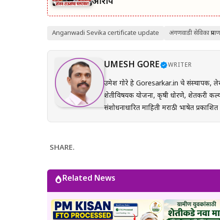
आरोप
Anganwadi Sevika certificate update
अंगणवाडी सेविका प्रमाण
UMESH GORE
WRITER
उमेश गोरे हे Goresarkar.in चे संस्थापक, ले
शेतीविषयक योजना, कृषी धोरणे, शेतकरी कल्य
संशोधनाधारित माहिती मराठी भाषेत प्रकाशित करतात. प्रत्येक लेख तयार करताना अधिकृत सरकारी संकेत
(GR), अधिसूचना, विभागीय परिपत्रके आणि संब
अर्ज प्रक्रिया, पात्रता, आवश्यक कागदपत्रे,
करून देण्यावर त्यांचा भर असतो. Goresarkar.in चा उद्देश महाराष्ट्रातील शेतकरी, विद्यार्थी, महिला, युवक आणि सर्वसामान्य
SHARE.
नागरिकांपर्यंत विश्वासार्ह, अद्ययावत आणि उप
प्रयत्न केला जातो. अधिकृत निर्णयामध्ये बदल झाल्यास
Related News
माहिती ही केवळ जनजागृती आणि मार्गदर्शनाच्या
संबंधित विभागाच्या अधिकृत संकेतस्थळावरी