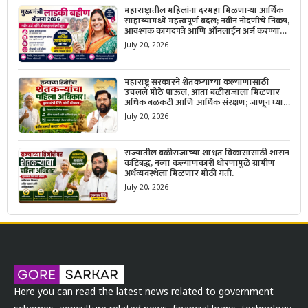
महाराष्ट्रातील महिलांना दरमहा मिळणाऱ्या आर्थिक
साहाय्यामध्ये महत्त्वपूर्ण बदल; नवीन नोंदणीचे निकष,
आवश्यक कागदपत्रे आणि ऑनलाईन अर्ज करण्याची
सोपी प्रक्रिया जाणून घ्या.
July 20, 2026
महाराष्ट्र सरकारने शेतकऱ्यांच्या कल्याणासाठी
उचलले मोठे पाऊल, आता बळीराजाला मिळणार
अधिक बळकटी आणि आर्थिक संरक्षण; जाणून घ्या
सरकारचा नवा संकल्प.
July 20, 2026
राज्यातील बळीराजाच्या शाश्वत विकासासाठी शासन
कटिबद्ध, नव्या कल्याणकारी धोरणांमुळे ग्रामीण
अर्थव्यवस्थेला मिळणार मोठी गती.
July 20, 2026
Here you can read the latest news related to government