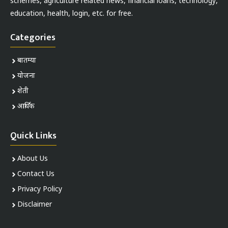
schemes, agriculture related news, financial loans, technology,
education, health, login, etc. for free.
Categories
बातम्या
योजना
शेती
आर्थिक
Quick Links
About Us
Contact Us
Privacy Policy
Disclaimer