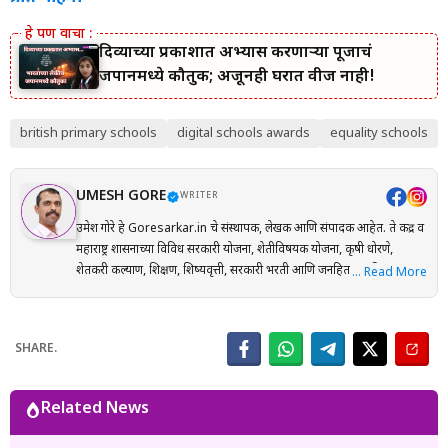
दिव्याच्या प्रकाशात अभ्यास करणाऱ्या पूजाचं
जपानमध्ये कौतुक; अजूनही घरात वीज नाही!
british primary schools
digital schools awards
equality schools
UMESH GORE
WRITER
उमेश गोरे हे Goresarkar.in चे संस्थापक, लेखक आणि संपादक आहेत. ते केंद्र व
महाराष्ट्र शासनाच्या विविध सरकारी योजना, शेतीविषयक योजना, कृषी धोरणे,
शेतकरी कल्याण, शिक्षण, शिष्यवृत्ती, सरकारी भरती आणि जनहिताच्या विषयांवर
… Read More
संशोधनाधारित माहिती मराठी भाषेत प्रकाशित करतात. प्रत्येक लेख तयार करताना
अधिकृत सरकारी संकेतस्थळे, शासन निर्णय (GR), अधिसूचना, विभागीय परिपत्रके
आणि संबंधित अधिकृत स्रोतांचा संदर्भ घेऊन माहितीची पडताळणी केली जाते.
SHARE.
वाचकांना अर्ज प्रक्रिया, पात्रता, आवश्यक कागदपत्रे, लाभ, अंतिम मुदत आणि
महत्त्वाच्या अटी सोप्या व समजण्यास सुलभ भाषेत उपलब्ध करून देण्यावर त्यांचा
भर असतो. Goresarkar.in चा उद्देश महाराष्ट्रातील शेतकरी, विद्यार्थी, महिला,
Related News
युवक आणि सर्वसामान्य नागरिकांपर्यंत विश्वासार्ह, अद्ययावत आणि उपयुक्त माहिती
पोहोचवणे हा आहे. प्रकाशित माहिती वेळोवेळी अद्ययावत ठेवण्याचा प्रयत्न केला