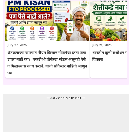
जातो. अधिकृत निर्णयामध्ये बदल झाल्यास संबंधित लेख देखील अद्ययावत करण्यात
येतात. या संकेतस्थळावरील माहिती ही केवळ जनजागृती आणि मार्गदर्शनाच्या
उद्देशाने प्रकाशित केली जाते. कोणत्याही सरकारी योजनेसाठी अर्ज करण्यापूर्वी
संबंधित विभागाच्या अधिकृत संकेतस्थळावरील माहिती, नियम आणि अटींची
पडताळणी करण्याचा सल्ला दिला जातो.
July 27, 2026
July 21, 2026
शेतकऱ्यांच्या खात्यात पीएम किसान योजनेचा हप्ता जमा
भारतीय कृषी संशोधन परिष
झाला नाही का? ‘एफटीओ प्रोसेस्ड’ स्टेटस असूनही पैसे
विकास
न मिळाल्यास काय करावे, याची सविस्तर माहिती जाणून
घ्या.
—Advertisement—