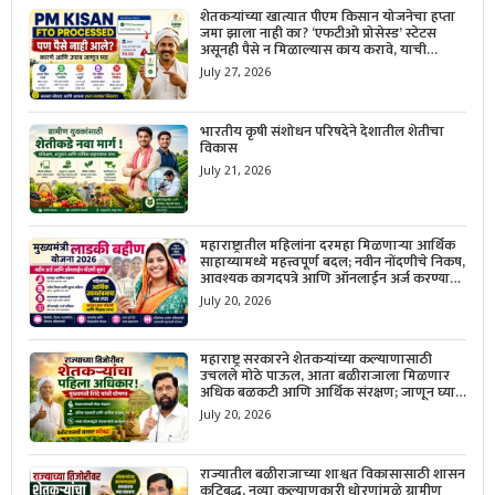
शेतकऱ्यांच्या खात्यात पीएम किसान योजनेचा हप्ता
जमा झाला नाही का? ‘एफटीओ प्रोसेस्ड’ स्टेटस
असूनही पैसे न मिळाल्यास काय करावे, याची
सविस्तर माहिती जाणून घ्या.
July 27, 2026
भारतीय कृषी संशोधन परिषदेने देशातील शेतीचा
विकास
July 21, 2026
महाराष्ट्रातील महिलांना दरमहा मिळणाऱ्या आर्थिक
साहाय्यामध्ये महत्त्वपूर्ण बदल; नवीन नोंदणीचे निकष,
आवश्यक कागदपत्रे आणि ऑनलाईन अर्ज करण्याची
सोपी प्रक्रिया जाणून घ्या.
July 20, 2026
महाराष्ट्र सरकारने शेतकऱ्यांच्या कल्याणासाठी
उचलले मोठे पाऊल, आता बळीराजाला मिळणार
अधिक बळकटी आणि आर्थिक संरक्षण; जाणून घ्या
सरकारचा नवा संकल्प.
July 20, 2026
राज्यातील बळीराजाच्या शाश्वत विकासासाठी शासन
कटिबद्ध, नव्या कल्याणकारी धोरणांमुळे ग्रामीण