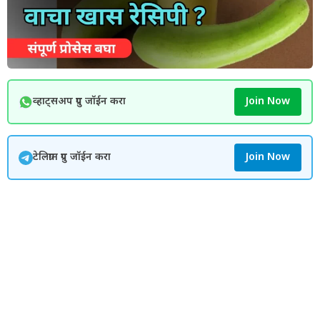
व्हाट्सअप ग्रुप जॉईन करा
Join Now
टेलिग्राम ग्रुप जॉईन करा
Join Now