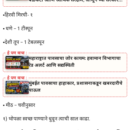
बळकटी आणि आर्थिक संरक्षण; जाणून घ्या सरकारचा
नवा संकल्प.
▪️हिरवी मिरची- १
▪️ धणे – 1 टीस्पून
▪️देशी तूप – 1 टेबलस्पून
महाराष्ट्रात पावसाचा जोर कायम: हवामान विभागाचा
रेड अलर्ट आणि सद्यस्थिती
मुंबईत पावसाचा हाहाकार, प्रशासनाकडून खबरदारीचे
पाऊल
▪️ मीठ – चवीनुसार
१) भोपळा स्वच्छ पाण्याने धुवून त्याची साल काढा.