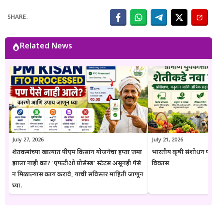
अधिकृत सरकारी संकेतस्थळे, शासन निर्णय (GR), अधिसूचना, विभागीय परिपत्रके
आणि संबंधित अधिकृत स्रोतांचा संदर्भ घेऊन माहितीची पडताळणी केली जाते.
SHARE.
वाचकांना अर्ज प्रक्रिया, पात्रता, आवश्यक कागदपत्रे, लाभ, अंतिम मुदत आणि
महत्त्वाच्या अटी सोप्या व समजण्यास सुलभ भाषेत उपलब्ध करून देण्यावर त्यांचा
भर असतो. Goresarkar.in चा उद्देश महाराष्ट्रातील शेतकरी, विद्यार्थी, महिला,
Related News
युवक आणि सर्वसामान्य नागरिकांपर्यंत विश्वासार्ह, अद्ययावत आणि उपयुक्त माहिती
पोहोचवणे हा आहे. प्रकाशित माहिती वेळोवेळी अद्ययावत ठेवण्याचा प्रयत्न केला
जातो. अधिकृत निर्णयामध्ये बदल झाल्यास संबंधित लेख देखील अद्ययावत करण्यात
येतात. या संकेतस्थळावरील माहिती ही केवळ जनजागृती आणि मार्गदर्शनाच्या
उद्देशाने प्रकाशित केली जाते. कोणत्याही सरकारी योजनेसाठी अर्ज करण्यापूर्वी
संबंधित विभागाच्या अधिकृत संकेतस्थळावरील माहिती, नियम आणि अटींची
पडताळणी करण्याचा सल्ला दिला जातो.
July 27, 2026
July 21, 2026
शेतकऱ्यांच्या खात्यात पीएम किसान योजनेचा हप्ता जमा
भारतीय कृषी संशोधन परिष
झाला नाही का? ‘एफटीओ प्रोसेस्ड’ स्टेटस असूनही पैसे
विकास
न मिळाल्यास काय करावे, याची सविस्तर माहिती जाणून
घ्या.