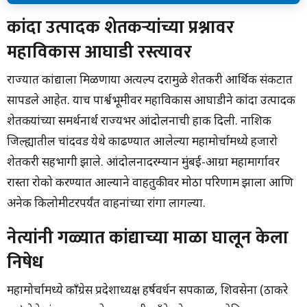
कांदा उत्पादक शेतकऱ्यांच्या प्रश्नावर महाविकास आघाडी रस्त्यावर
कांदा उत्पादक शेतकऱ्यांच्या प्रश्नावर
नेत्यांनी गळ्यात कांद्याच्या माळा घालून केला निषेध
महाविकास आघाडी रस्त्यावर
कांद्याला हमीभाव देण्याची मागणी
सरकारच्या घोषणांवर विरोधकांचा सवाल
सोलापुरातही आंदोलनाची ठिणगी
राज्यात कांद्याला मिळणाऱ्या अत्यल्प दरामुळे शेतकरी आर्थिक संकटात
महामोर्चात बैलगाडीचा बैल बिथरला
सापडले आहेत. याच पार्श्वभूमीवर महाविकास आघाडीने कांदा उत्पादक
गंगापूरमध्ये कांद्याला मिळाला अत्यल्प दर
शेतकऱ्यांच्या समर्थनार्थ राज्यभर आंदोलनाची हाक दिली. नाशिक
शेतकऱ्यांचा वाढता संताप
निष्कर्ष
जिल्ह्यातील चांदवड येथे काढण्यात आलेल्या महामोर्चामध्ये हजारो
शेतकरी सहभागी झाले. आंदोलनादरम्यान मुंबई-आग्रा महामार्गावर
रास्ता रोको करण्यात आल्याने वाहतुकीवर मोठा परिणाम झाला आणि
अनेक किलोमीटरपर्यंत वाहनांच्या रांगा लागल्या.
नेत्यांनी गळ्यात कांद्याच्या माळा घालून केला
निषेध
महामोर्चामध्ये काँग्रेस प्रदेशाध्यक्ष हर्षवर्धन सपकाळ, शिवसेना (ठाकरे