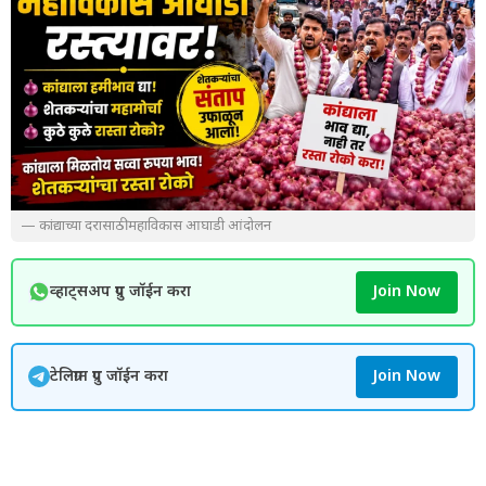
— कांद्याच्या दरासाठी महाविकास आघाडी आंदोलन
व्हाट्सअप ग्रुप जॉईन करा
Join Now
टेलिग्राम ग्रुप जॉईन करा
Join Now