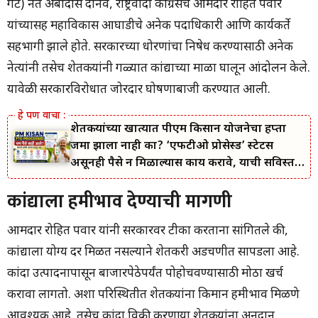
गट) नेते अंबादास दानवे, राष्ट्रवादी काँग्रेसचे आमदार रोहित पवार
यांच्यासह महाविकास आघाडीचे अनेक पदाधिकारी आणि कार्यकर्ते
सहभागी झाले होते. सरकारच्या धोरणांचा निषेध करण्यासाठी अनेक
नेत्यांनी तसेच शेतकऱ्यांनी गळ्यात कांद्याच्या माळा घालून आंदोलन केले.
यावेळी सरकारविरोधात जोरदार घोषणाबाजी करण्यात आली.
शेतकऱ्यांच्या खात्यात पीएम किसान योजनेचा हप्ता
जमा झाला नाही का? ‘एफटीओ प्रोसेस्ड’ स्टेटस
असूनही पैसे न मिळाल्यास काय करावे, याची सविस्तर
माहिती जाणून घ्या.
कांद्याला हमीभाव देण्याची मागणी
आमदार रोहित पवार यांनी सरकारवर टीका करताना सांगितले की,
कांद्याला योग्य दर मिळत नसल्याने शेतकरी अडचणीत सापडला आहे.
कांदा उत्पादनापासून बाजारपेठेपर्यंत पोहोचवण्यासाठी मोठा खर्च
करावा लागतो. अशा परिस्थितीत शेतकऱ्यांना किमान हमीभाव मिळणे
आवश्यक आहे. तसेच कांदा विक्री करणाऱ्या शेतकऱ्यांना अनुदान