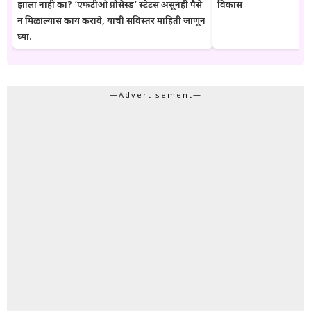
झाला नाही का? ‘एफटीओ प्रोसेस्ड’ स्टेटस असूनही पैसे
विकास
न मिळाल्यास काय करावे, याची सविस्तर माहिती जाणून
घ्या.
—Advertisement—