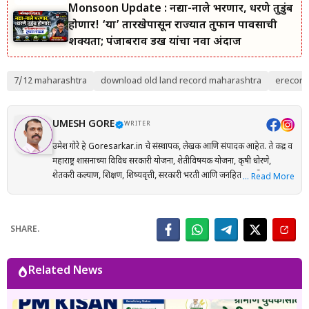
Monsoon Update : नद्या-नाले भरणार, धरणे तुडुंब
होणार! ‘या’ तारखेपासून राज्यात तुफान पावसाची
शक्यता; पंजाबराव डख यांचा नवा अंदाज
7/12 maharashtra
download old land record maharashtra
erecord
UMESH GORE
WRITER
उमेश गोरे हे Goresarkar.in चे संस्थापक, लेखक आणि संपादक आहेत. ते केंद्र व
महाराष्ट्र शासनाच्या विविध सरकारी योजना, शेतीविषयक योजना, कृषी धोरणे,
शेतकरी कल्याण, शिक्षण, शिष्यवृत्ती, सरकारी भरती आणि जनहिताच्या विषयांवर
… Read More
संशोधनाधारित माहिती मराठी भाषेत प्रकाशित करतात. प्रत्येक लेख तयार करताना
अधिकृत सरकारी संकेतस्थळे, शासन निर्णय (GR), अधिसूचना, विभागीय परिपत्रके
आणि संबंधित अधिकृत स्रोतांचा संदर्भ घेऊन माहितीची पडताळणी केली जाते.
SHARE.
वाचकांना अर्ज प्रक्रिया, पात्रता, आवश्यक कागदपत्रे, लाभ, अंतिम मुदत आणि
महत्त्वाच्या अटी सोप्या व समजण्यास सुलभ भाषेत उपलब्ध करून देण्यावर त्यांचा
भर असतो. Goresarkar.in चा उद्देश महाराष्ट्रातील शेतकरी, विद्यार्थी, महिला,
Related News
युवक आणि सर्वसामान्य नागरिकांपर्यंत विश्वासार्ह, अद्ययावत आणि उपयुक्त माहिती
पोहोचवणे हा आहे. प्रकाशित माहिती वेळोवेळी अद्ययावत ठेवण्याचा प्रयत्न केला
जातो. अधिकृत निर्णयामध्ये बदल झाल्यास संबंधित लेख देखील अद्ययावत करण्यात