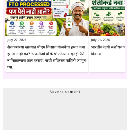
येतात. या संकेतस्थळावरील माहिती ही केवळ जनजागृती आणि मार्गदर्शनाच्या
उद्देशाने प्रकाशित केली जाते. कोणत्याही सरकारी योजनेसाठी अर्ज करण्यापूर्वी
संबंधित विभागाच्या अधिकृत संकेतस्थळावरील माहिती, नियम आणि अटींची
पडताळणी करण्याचा सल्ला दिला जातो.
July 27, 2026
July 21, 2026
शेतकऱ्यांच्या खात्यात पीएम किसान योजनेचा हप्ता जमा
भारतीय कृषी संशोधन परिष
झाला नाही का? ‘एफटीओ प्रोसेस्ड’ स्टेटस असूनही पैसे
विकास
न मिळाल्यास काय करावे, याची सविस्तर माहिती जाणून
घ्या.
—Advertisement—