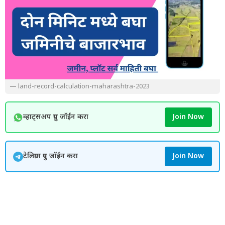
— land-record-calculation-maharashtra-2023
व्हाट्सअप ग्रुप जॉईन करा
Join Now
टेलिग्राम ग्रुप जॉईन करा
Join Now