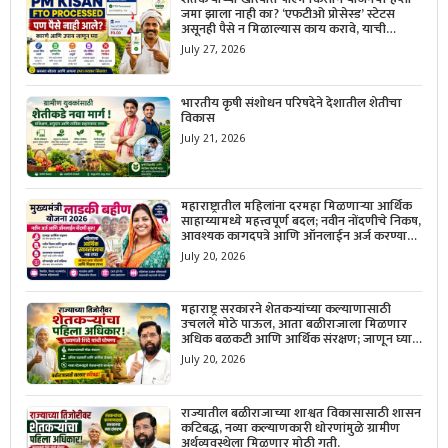
जमा झाला नाही का? ‘एफटीओ प्रोसेस्ड’ स्टेटस
असूनही पैसे न मिळाल्यास काय करावे, याची
सविस्तर माहिती जाणून घ्या.
July 27, 2026
भारतीय कृषी संशोधन परिषदेने देशातील शेतीचा
विकास
July 21, 2026
महाराष्ट्रातील महिलांना दरमहा मिळणाऱ्या आर्थिक
साहाय्यामध्ये महत्त्वपूर्ण बदल; नवीन नोंदणीचे निकष,
आवश्यक कागदपत्रे आणि ऑनलाईन अर्ज करण्याची
सोपी प्रक्रिया जाणून घ्या.
July 20, 2026
महाराष्ट्र सरकारने शेतकऱ्यांच्या कल्याणासाठी
उचलले मोठे पाऊल, आता बळीराजाला मिळणार
अधिक बळकटी आणि आर्थिक संरक्षण; जाणून घ्या
सरकारचा नवा संकल्प.
July 20, 2026
राज्यातील बळीराजाच्या शाश्वत विकासासाठी शासन
कटिबद्ध, नव्या कल्याणकारी धोरणांमुळे ग्रामीण
अर्थव्यवस्थेला मिळणार मोठी गती.