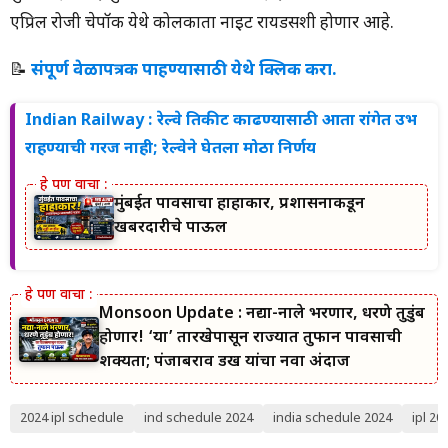
एप्रिल रोजी चेपॉक येथे कोलकाता नाईट रायडर्सशी होणार आहे.
📝
संपूर्ण वेळापत्रक पाहण्यासाठी येथे क्लिक करा.
Indian Railway : रेल्वे तिकीट काढण्यासाठी आता रांगेत उभ
राहण्याची गरज नाही; रेल्वेने घेतला मोठा निर्णय
मुंबईत पावसाचा हाहाकार, प्रशासनाकडून
खबरदारीचे पाऊल
Monsoon Update : नद्या-नाले भरणार, धरणे तुडुंब
होणार! ‘या’ तारखेपासून राज्यात तुफान पावसाची
शक्यता; पंजाबराव डख यांचा नवा अंदाज
2024 ipl schedule
ind schedule 2024
india schedule 2024
ipl 2