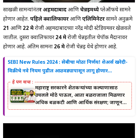
साखळी सामन्यांनंत
र अहमदाबाद
आणि
चेन्नईमध्ये
प्लेऑफचे सामने
होणार आहेत.
पहिले क्वालिफायर
आणि
एलिमिनेटर
सामने अनुक्रमे
21
आणि
22 मे
रोजी अहमदाबादच्या नरेंद्र मोदी स्टेडियमवर खेळवले
जातील. दुसरा क्वालिफायर
24 मे
रोजी चेन्नईतील चेपॉक मैदानावर
होणार आहे. अंतिम सामना
26 मे
रोजी चेन्नई येथे होणार आहे.
SEBI New Rules 2024 : सेबीचा मोठा निर्णय! शेअर्स खरेदी-
विक्रीचे नवे नियम पुढील आठवड्यापासून लागू होणार…
महाराष्ट्र सरकारने शेतकऱ्यांच्या कल्याणासाठी
उचलले मोठे पाऊल, आता बळीराजाला मिळणार
अधिक बळकटी आणि आर्थिक संरक्षण; जाणून
घ्या सरकारचा नवा संकल्प.