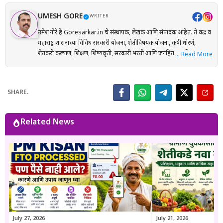
UMESH GORE
WRITER
उमेश गोरे हे Goresarkar.in चे संस्थापक, लेखक आणि संपादक आहेत. ते केंद्र व
महाराष्ट्र शासनाच्या विविध सरकारी योजना, शेतीविषयक योजना, कृषी धोरणे,
शेतकरी कल्याण, शिक्षण, शिष्यवृत्ती, सरकारी भरती आणि जनहिताच्या विषयांवर
… Read More
संशोधनाधारित माहिती मराठी भाषेत प्रकाशित करतात. प्रत्येक लेख तयार करताना
अधिकृत सरकारी संकेतस्थळे, शासन निर्णय (GR), अधिसूचना, विभागीय परिपत्रके
आणि संबंधित अधिकृत स्रोतांचा संदर्भ घेऊन माहितीची पडताळणी केली जाते.
SHARE.
वाचकांना अर्ज प्रक्रिया, पात्रता, आवश्यक कागदपत्रे, लाभ, अंतिम मुदत आणि
महत्त्वाच्या अटी सोप्या व समजण्यास सुलभ भाषेत उपलब्ध करून देण्यावर त्यांचा
भर असतो. Goresarkar.in चा उद्देश महाराष्ट्रातील शेतकरी, विद्यार्थी, महिला,
Related News
युवक आणि सर्वसामान्य नागरिकांपर्यंत विश्वासार्ह, अद्ययावत आणि उपयुक्त माहिती
पोहोचवणे हा आहे. प्रकाशित माहिती वेळोवेळी अद्ययावत ठेवण्याचा प्रयत्न केला
जातो. अधिकृत निर्णयामध्ये बदल झाल्यास संबंधित लेख देखील अद्ययावत करण्यात
येतात. या संकेतस्थळावरील माहिती ही केवळ जनजागृती आणि मार्गदर्शनाच्या
उद्देशाने प्रकाशित केली जाते. कोणत्याही सरकारी योजनेसाठी अर्ज करण्यापूर्वी
संबंधित विभागाच्या अधिकृत संकेतस्थळावरील माहिती, नियम आणि अटींची
पडताळणी करण्याचा सल्ला दिला जातो.
July 27, 2026
July 21, 2026