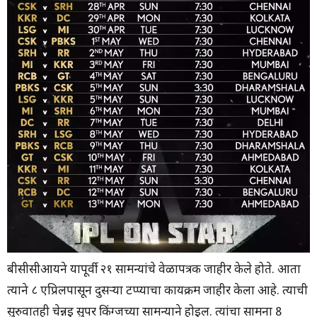
बीसीसीआयने यापूर्वी २१ सामन्यांचे वेळापत्रक जाहीर केले होते. आता
त्याने ८ एप्रिलपासून दुसऱ्या टप्प्याचा कार्यक्रम जाहीर केला आहे. त्याची
सुरुवातही चेन्नई सुपर किंग्जच्या सामन्याने होईल. त्यांचा सामना 8