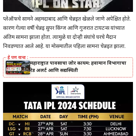
प्लेऑफचे सामने अहमदाबाद आणि चेन्नईत खेळले जाणे अपेक्षित होते.
कारण गेल्या वर्षी चेन्नई सुपर किंग्ज आणि गुजरात टायटन्स यांच्यात
अंतिम सामना झाला होता. त्यामुळे या दोन्ही संघांचे घरचे मैदान
निवडण्यात आले आहे. या मोसमातील पहिला सामना चेन्नईत झाला.
महाराष्ट्रात पावसाचा जोर कायम: हवामान विभागाचा
रेड अलर्ट आणि सद्यस्थिती