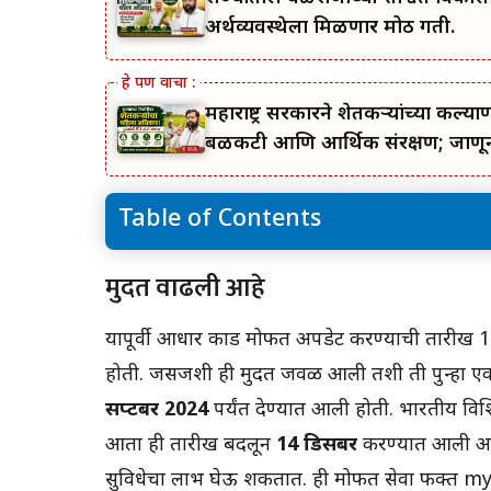
अर्थव्यवस्थेला मिळणार मोठी गती.
महाराष्ट्र सरकारने शेतकऱ्यांच्या 
बळकटी आणि आर्थिक संरक्षण; जाणून 
Table of Contents
मुदत वाढली आहे
मुदत वाढली आहे
या पोर्टलवर आधार कार्ड अपडेट करा
यापूर्वी आधार कार्ड मोफत अपडेट करण्याची तारीख 14 
होती. जसजशी ही मुदत जवळ आली तशी ती पुन्हा एक
सप्टेंबर 2024
पर्यंत देण्यात आली होती. भारतीय विश
आता ही तारीख बदलून
14 डिसेंबर
करण्यात आली आह
सुविधेचा लाभ घेऊ शकतात. ही मोफत सेवा फक्त my