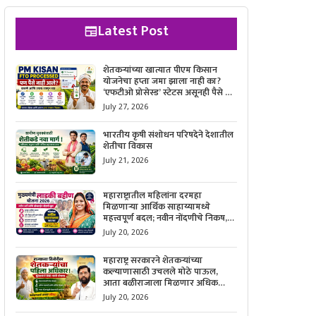
Latest Post
शेतकऱ्यांच्या खात्यात पीएम किसान
योजनेचा हप्ता जमा झाला नाही का?
‘एफटीओ प्रोसेस्ड’ स्टेटस असूनही पैसे न
मिळाल्यास काय करावे, याची सविस्तर
July 27, 2026
माहिती जाणून घ्या.
भारतीय कृषी संशोधन परिषदेने देशातील
शेतीचा विकास
July 21, 2026
महाराष्ट्रातील महिलांना दरमहा
मिळणाऱ्या आर्थिक साहाय्यामध्ये
महत्त्वपूर्ण बदल; नवीन नोंदणीचे निकष,
आवश्यक कागदपत्रे आणि ऑनलाईन
July 20, 2026
अर्ज करण्याची सोपी प्रक्रिया जाणून घ्या.
महाराष्ट्र सरकारने शेतकऱ्यांच्या
कल्याणासाठी उचलले मोठे पाऊल,
आता बळीराजाला मिळणार अधिक
बळकटी आणि आर्थिक संरक्षण; जाणून
July 20, 2026
घ्या सरकारचा नवा संकल्प.