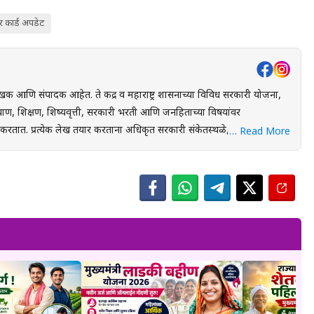
कार्ड अपडेट
खक आणि संपादक आहेत. ते केंद्र व महाराष्ट्र शासनाच्या विविध सरकारी योजना,
ाण, शिक्षण, शिष्यवृत्ती, सरकारी भरती आणि जनहिताच्या विषयांवर
स्थळे, शासन निर्णय
… Read More
ंधित अधिकृत स्रोतांचा संदर्भ घेऊन माहितीची पडताळणी केली जाते. वाचकांना
 लाभ, अंतिम मुदत आणि महत्त्वाच्या अटी सोप्या व समजण्यास सुलभ भाषेत उपलब्ध
युक्त माहिती पोहोचवणे हा आहे. प्रकाशित माहिती वेळोवेळी अद्ययावत ठेवण्याचा
 संबंधित लेख देखील अद्ययावत करण्यात येतात. या संकेतस्थळावरील
 उद्देशाने प्रकाशित केली जाते. कोणत्याही सरकारी योजनेसाठी अर्ज करण्यापूर्वी
ल माहिती, नियम आणि अटींची पडताळणी करण्याचा सल्ला दिला जातो.