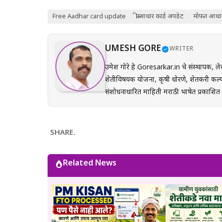
Free Aadhar card update
फ्री आधार कार्ड अपडेट
मोफत आधार 
UMESH GORE
WRITER
उमेश गोरे हे Goresarkar.in चे संस्थापक, ले
शेतीविषयक योजना, कृषी धोरणे, शेतकरी कल्य
संशोधनाधारित माहिती मराठी भाषेत प्रकाशित करतात. प्रत्येक लेख तयार करताना अधिकृत सरकारी संकेत
(GR), अधिसूचना, विभागीय परिपत्रके आणि संब
अर्ज प्रक्रिया, पात्रता, आवश्यक कागदपत्रे,
करून देण्यावर त्यांचा भर असतो. Goresarkar.in चा उद्देश महाराष्ट्रातील शेतकरी, विद्यार्थी, महिला, युवक आणि सर्वसामान्य
SHARE.
नागरिकांपर्यंत विश्वासार्ह, अद्ययावत आणि उप
प्रयत्न केला जातो. अधिकृत निर्णयामध्ये बदल झाल्यास
Related News
माहिती ही केवळ जनजागृती आणि मार्गदर्शनाच्या
संबंधित विभागाच्या अधिकृत संकेतस्थळावरी