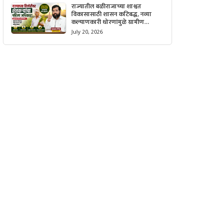
राज्यातील बळीराजाच्या शाश्वत
विकासासाठी शासन कटिबद्ध, नव्या
कल्याणकारी धोरणांमुळे ग्रामीण
अर्थव्यवस्थेला मिळणार मोठी गती.
July 20, 2026