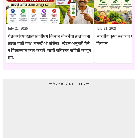
संबंधित विभागाच्या अधिकृत संकेतस्थळावरील माहिती, नियम आणि अटींची
पडताळणी करण्याचा सल्ला दिला जातो.
July 27, 2026
July 21, 2026
शेतकऱ्यांच्या खात्यात पीएम किसान योजनेचा हप्ता जमा
भारतीय कृषी संशोधन परिष
झाला नाही का? ‘एफटीओ प्रोसेस्ड’ स्टेटस असूनही पैसे
विकास
न मिळाल्यास काय करावे, याची सविस्तर माहिती जाणून
घ्या.
—Advertisement—