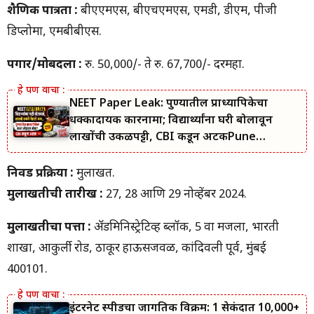
शैक्षणिक पात्रता :
बीएएमएस, बीएचएमएस, एमडी, डीएम, पीजी
डिप्लोमा, एमबीबीएस.
पगार/मोबदला :
रु. 50,000/- ते रु. 67,700/- दरमहा.
NEET Paper Leak: पुण्यातील प्राध्यापिकेचा
धक्कादायक कारनामा; विद्यार्थ्यांना घरी बोलावून
लाखोंची उकळपट्टी, CBI कडून अटकPune
Professor
निवड प्रक्रिया :
मुलाखत.
मुलाखतीची तारीख :
27, 28 आणि 29 नोव्हेंबर 2024.
मुलाखतीचा पत्ता :
ॲडमिनिस्ट्रेटिव्ह ब्लॉक, 5 वा मजला, भारती
शाखा, आकुर्ली रोड, ठाकूर हाऊसजवळ, कांदिवली पूर्व, मुंबई
400101.
इंटरनेट स्पीडचा जागतिक विक्रम: 1 सेकंदात 10,000+