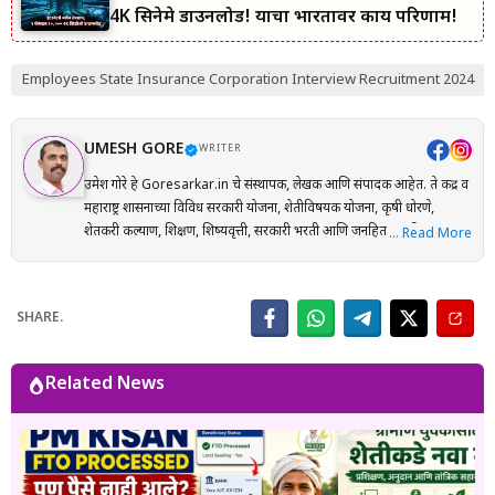
4K सिनेमे डाउनलोड! याचा भारतावर काय परिणाम!
Employees State Insurance Corporation Interview Recruitment 2024
UMESH GORE
WRITER
उमेश गोरे हे Goresarkar.in चे संस्थापक, लेखक आणि संपादक आहेत. ते केंद्र व
महाराष्ट्र शासनाच्या विविध सरकारी योजना, शेतीविषयक योजना, कृषी धोरणे,
शेतकरी कल्याण, शिक्षण, शिष्यवृत्ती, सरकारी भरती आणि जनहिताच्या विषयांवर
… Read More
संशोधनाधारित माहिती मराठी भाषेत प्रकाशित करतात. प्रत्येक लेख तयार करताना
अधिकृत सरकारी संकेतस्थळे, शासन निर्णय (GR), अधिसूचना, विभागीय परिपत्रके
आणि संबंधित अधिकृत स्रोतांचा संदर्भ घेऊन माहितीची पडताळणी केली जाते.
SHARE.
वाचकांना अर्ज प्रक्रिया, पात्रता, आवश्यक कागदपत्रे, लाभ, अंतिम मुदत आणि
महत्त्वाच्या अटी सोप्या व समजण्यास सुलभ भाषेत उपलब्ध करून देण्यावर त्यांचा
भर असतो. Goresarkar.in चा उद्देश महाराष्ट्रातील शेतकरी, विद्यार्थी, महिला,
Related News
युवक आणि सर्वसामान्य नागरिकांपर्यंत विश्वासार्ह, अद्ययावत आणि उपयुक्त माहिती
पोहोचवणे हा आहे. प्रकाशित माहिती वेळोवेळी अद्ययावत ठेवण्याचा प्रयत्न केला
जातो. अधिकृत निर्णयामध्ये बदल झाल्यास संबंधित लेख देखील अद्ययावत करण्यात
येतात. या संकेतस्थळावरील माहिती ही केवळ जनजागृती आणि मार्गदर्शनाच्या
उद्देशाने प्रकाशित केली जाते. कोणत्याही सरकारी योजनेसाठी अर्ज करण्यापूर्वी