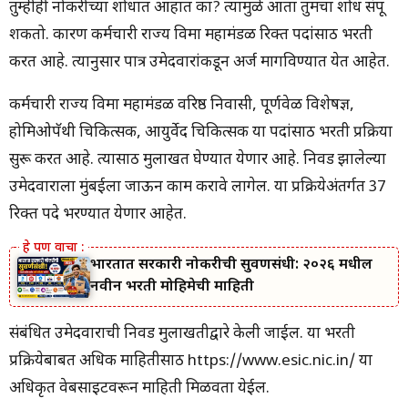
तुम्हीही नोकरीच्या शोधात आहात का? त्यामुळे आता तुमचा शोध संपू
शकतो. कारण कर्मचारी राज्य विमा महामंडळ रिक्त पदांसाठी भरती
करत आहे. त्यानुसार पात्र उमेदवारांकडून अर्ज मागविण्यात येत आहेत.
कर्मचारी राज्य विमा महामंडळ वरिष्ठ निवासी, पूर्णवेळ विशेषज्ञ,
होमिओपॅथी चिकित्सक, आयुर्वेद चिकित्सक या पदांसाठी भरती प्रक्रिया
सुरू करत आहे. त्यासाठी मुलाखत घेण्यात येणार आहे. निवड झालेल्या
उमेदवाराला मुंबईला जाऊन काम करावे लागेल. या प्रक्रियेअंतर्गत 37
रिक्त पदे भरण्यात येणार आहेत.
भारतात सरकारी नोकरीची सुवर्णसंधी: २०२६ मधील
नवीन भरती मोहिमेची माहिती
संबंधित उमेदवाराची निवड मुलाखतीद्वारे केली जाईल. या भरती
प्रक्रियेबाबत अधिक माहितीसाठी https://www.esic.nic.in/ या
अधिकृत वेबसाइटवरून माहिती मिळवता येईल.